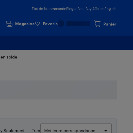
État de la commande
Blogue
Best Buy Affaires
English
Magasins
Favoris
Panier
 en solde
uy Seulement
Trier