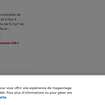
encastrable de
 et à four à
le de 6,3 pi³ de
Acier
)
9
nomisez 305 $
Fin des résultats
pour vous offrir une expérience de magasinage
Web. Pour plus d'informations ou pour gérer vos
lité.