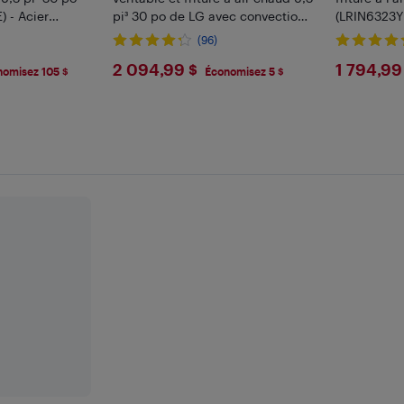
) - Acier
pi³ 30 po de LG avec convection
(LRIN6323YE
ProBake (LSIL6334XE) - Acier
(96)
inoxydable
9
$2094.99
$179
2 094,99 $
1 794,99
nomisez 105 $
Économisez 5 $