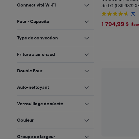
Connectivité Wi-Fi
de LG (LSIL6332XE
inoxydable
(5)
Four - Capacité
$1794.9
1 794,99 $
Éco
Type de convection
Friture à air chaud
Double Four
Auto-nettoyant
Verrouillage de sûreté
Couleur
Groupe de largeur