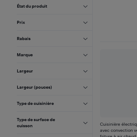
État du produit
Prix
Rabais
Marque
Largeur
Largeur (pouces)
Type de cuisinière
Type de surface de
Cuisinière électri
cuisson
avec convection vé
friture à air chaud