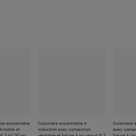
que encastrable
Cuisinière encastrable à
Cuisinière 
ritable et
induction avec convection
avec convec
 6,3 pi³ 30 po
véritable et friture à air chaud 6,3
friture à l'