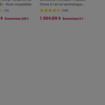
) - Acier inoxydable
friture à l'air et technologie
InstaView de 6,3 pi³ et de 30 po
(14)
(148)
de LG (LREN6325XE) - Acier
4.99
$1394.99
 $
1 394,99 $
inoxydable
Économisez 205 $
Économisez 5 $