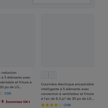
à induction
e à 5 éléments avec
éritable et friture à
Cuisinière électrique encastrable
³ 30 po de LG
intelligente à 5 éléments avec
) - Inox
(109)
convection à ventilateur et friture
à l'air de 6,3 pi³ de 30 po de LG
4.99
 $
Économisez 105 $
(LSEL6333XE)
(208)