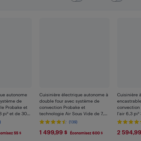
ique autonome
Cuisinière électrique autonome à
Cuisinière 
 système de
double four avec système de
encastrabl
le Probake et
convection Probake et
convection v
,3 pi³ et de 30
technologie Air Sous Vide de 7,3
l'air 6,3 pi
3YE) - Acier
pi³ et de 30 po de LG
(LSIL6336XE
)
(139)
(LDEL7324SE) - Acier inoxydable
9
$1499.99
$259
1 499,99 $
2 594,99
omisez 55 $
Économisez 600 $