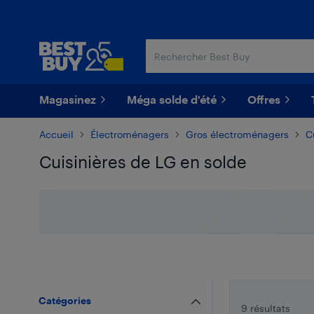
Passer
Passer
au
au
contenu
pied
principal
de
page
Magasinez
Méga solde d'été
Offres
Accueil
Électroménagers
Gros électroménagers
C
Cuisinières de LG en solde
Passer aux résultats
Catégories
9 résultats