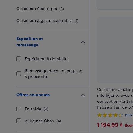
Cuisinière électrique
(
8
)
Cuisinière à gaz encastrable
(
1
)
Expédition et
ramassage
Expédition à domicile
Ramassage dans un magasin
à proximité
Cuisinière électr
Offres courantes
intelligente avec
convection véritab
friture à l'air de 6
En solde
(
9
)
po de LG (LREN632
(202
inoxydable
Aubaines Choc
(
4
)
$1194.9
1 194,99 $
Écon