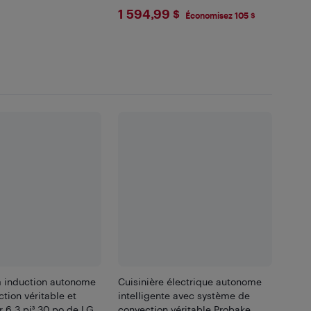
$1594.99
1 594,99 $
Économisez 105 $
à induction autonome
Cuisinière électrique autonome
tion véritable et
intelligente avec système de
air 6,3 pi³ 30 po de LG
convection véritable Probake,