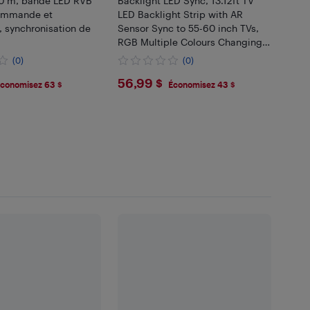
30 m, bande LED RVB
Backlight LED Sync, 13.12ft TV
ommande et
LED Backlight Strip with AR
, synchronisation de
Sensor Sync to 55-60 inch TVs,
RGB Multiple Colours Changing,
LED Lights for TV with Remote,
(0)
(0)
Bluetooth, Smart App Control
38
$56.99
56,99 $
conomisez 63 $
Économisez 43 $