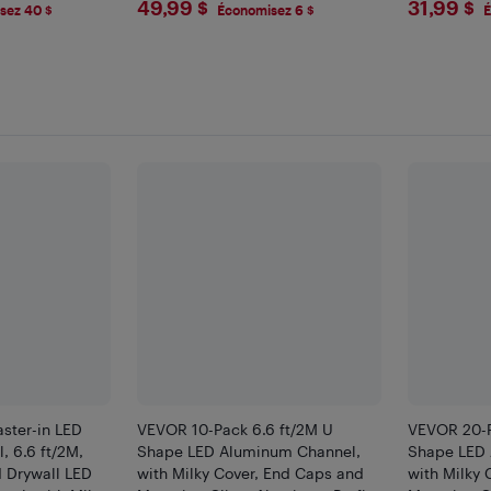
$49.99
$31.
49,99 $
31,99 $
Wardrobe（Two-pack）
Decoration
sez 40 $
Économisez 6 $
É
ster-in LED
VEVOR 10-Pack 6.6 ft/2M U
VEVOR 20-P
 6.6 ft/2M,
Shape LED Aluminum Channel,
Shape LED 
 Drywall LED
with Milky Cover, End Caps and
with Milky 