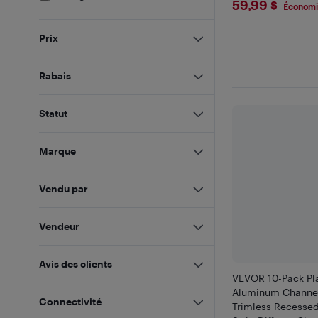
$59.99
59,99 $
Économi
Prix
Rabais
Statut
Marque
Vendu par
Vendeur
Avis des clients
VEVOR 10-Pack Pla
Aluminum Channel,
Connectivité
Trimless Recessed