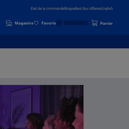
État de la commande
Blogue
Best Buy Affaires
English
Magasins
Favoris
Panier