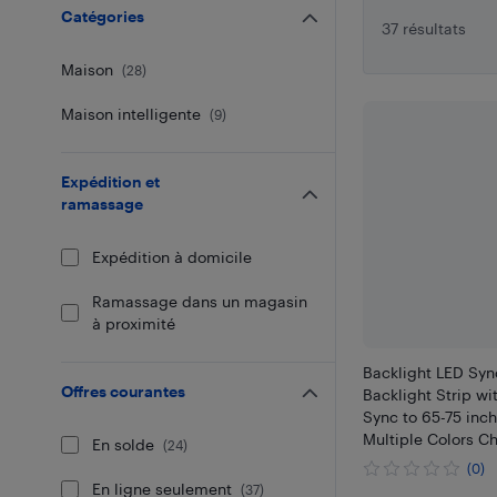
Catégories
37 résultats
Maison
(
28
)
Maison intelligente
(
9
)
Expédition et
ramassage
Expédition à domicile
Ramassage dans un magasin
à proximité
Backlight LED Syn
Offres courantes
Backlight Strip wi
Sync to 65-75 inc
Multiple Colors C
En solde
(
24
)
Lights for TV wit
(0)
App Control
En ligne seulement
(
37
)