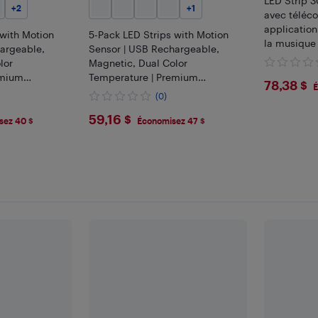
LED Strip 
+
2
+
1
avec téléc
application
 with Motion
5-Pack LED Strips with Motion
la musique
argeable,
Sensor | USB Rechargeable,
lor
Magnetic, Dual Color
emium
Temperature | Premium
$78.
78,38 $
É
ries
Computer Accessories
(0)
0cm/7.87in -
30cm/11.8in 30cm/11.8in - 5pcs
$59.16
59,16 $
20cm/7.87inch
Warm White 30cm/11.8inch
sez 40 $
Économisez 47 $