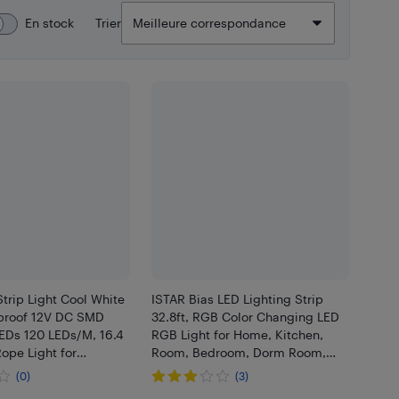
En stock
Trier
trip Light Cool White
ISTAR Bias LED Lighting Strip
proof 12V DC SMD
32.8ft, RGB Color Changing LED
EDs 120 LEDs/M, 16.4
RGB Light for Home, Kitchen,
ope Light for
Room, Bedroom, Dorm Room,
Thanksgiving Home
Bar, with IR Remote Control +
(0)
(3)
ndoor Outdoor
Power Supply, 5050 LEDs, DIY