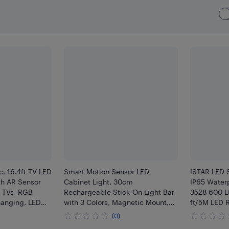
c, 16.4ft TV LED
Smart Motion Sensor LED
ISTAR LED S
th AR Sensor
Cabinet Light, 30cm
IP65 Water
h TVs, RGB
Rechargeable Stick-On Light Bar
3528 600 L
hanging, LED
with 3 Colors, Magnetic Mount,
ft/5M LED R
h Remote, Smart
Type-C Fast Charge, 2200mAh
Halloween 
(0)
Battery for Kitchen,
Business I