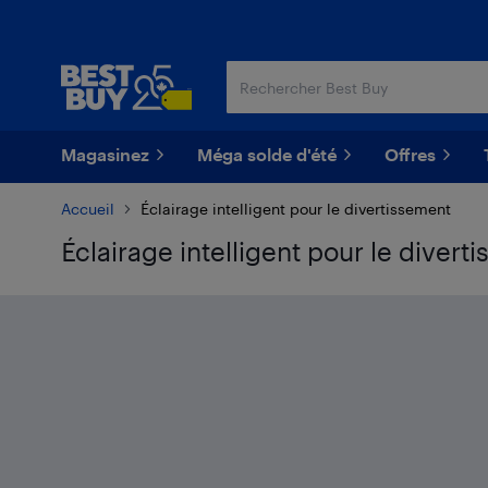
Passer
Passer
au
au
contenu
pied
principal
de
page
Magasinez
Méga solde d'été
Offres
Accueil
Éclairage intelligent pour le divertissement
Éclairage intelligent pour le divert
Passer aux résultats