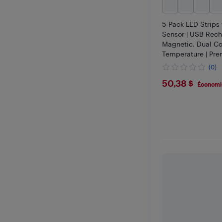
5-Pack LED Strips
Sensor | USB Rech
Magnetic, Dual Co
Temperature | Pr
Computer Accesso
(0)
20cm/7.87in-FX- 2
$50.38
50,38 $
5pcs Warm White 
Économi