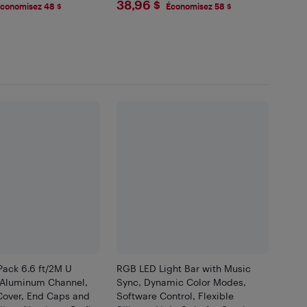
99
$38.96
38,96 $
Mode
conomisez 48 $
Économisez 58 $
ack 6.6 ft/2M U
RGB LED Light Bar with Music
Aluminum Channel,
Sync, Dynamic Color Modes,
Cover, End Caps and
Software Control, Flexible