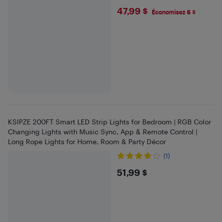
$47.99
47,99 $
Économisez 6 $
KSIPZE 200FT Smart LED Strip Lights for Bedroom | RGB Color
Changing Lights with Music Sync, App & Remote Control |
Long Rope Lights for Home, Room & Party Décor
(1)
$51.99
51,99 $