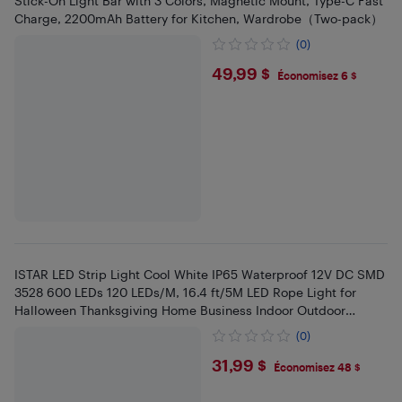
Stick-On Light Bar with 3 Colors, Magnetic Mount, Type-C Fast
Charge, 2200mAh Battery for Kitchen, Wardrobe（Two-pack）
(0)
$49.99
49,99 $
Économisez 6 $
ISTAR LED Strip Light Cool White IP65 Waterproof 12V DC SMD
3528 600 LEDs 120 LEDs/M, 16.4 ft/5M LED Rope Light for
Halloween Thanksgiving Home Business Indoor Outdoor
Decoration
(0)
$31.99
31,99 $
Économisez 48 $