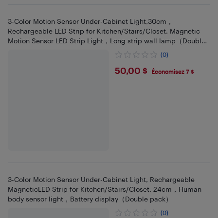
3-Color Motion Sensor Under-Cabinet Light,30cm，
Rechargeable LED Strip for Kitchen/Stairs/Closet, Magnetic
Motion Sensor LED Strip Light，Long strip wall lamp（Double
pack）
(0)
$50
50,00 $
Économisez 7 $
3-Color Motion Sensor Under-Cabinet Light, Rechargeable
MagneticLED Strip for Kitchen/Stairs/Closet, 24cm，Human
body sensor light，Battery display（Double pack）
(0)