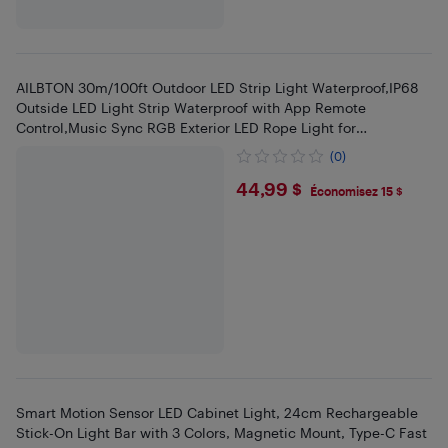
AILBTON 30m/100ft Outdoor LED Strip Light Waterproof,IP68
Outside LED Light Strip Waterproof with App Remote
Control,Music Sync RGB Exterior LED Rope Light for
Balcony,Deck,Rooftop
(0)
$44.99
44,99 $
Économisez 15 $
Smart Motion Sensor LED Cabinet Light, 24cm Rechargeable
Stick-On Light Bar with 3 Colors, Magnetic Mount, Type-C Fast