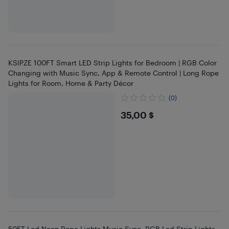
KSIPZE 100FT Smart LED Strip Lights for Bedroom | RGB Color
Changing with Music Sync, App & Remote Control | Long Rope
Lights for Room, Home & Party Décor
(0)
$35
35,00 $
50FT Led Neon Rope Lights Music Sync, RGB Led Strip Lights