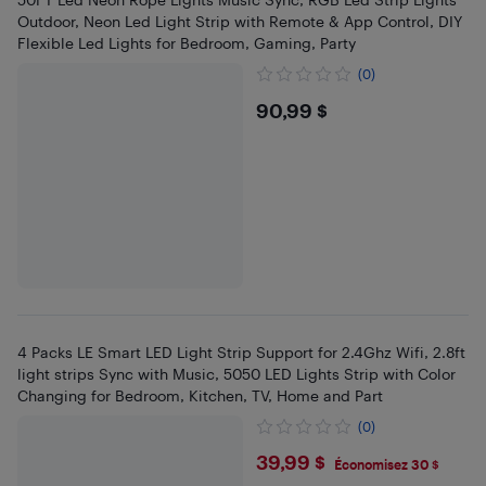
Outdoor, Neon Led Light Strip with Remote & App Control, DIY
Flexible Led Lights for Bedroom, Gaming, Party
(0)
$90.99
90,99 $
4 Packs LE Smart LED Light Strip Support for 2.4Ghz Wifi, 2.8ft
light strips Sync with Music, 5050 LED Lights Strip with Color
Changing for Bedroom, Kitchen, TV, Home and Part
(0)
$39.99
39,99 $
Économisez 30 $