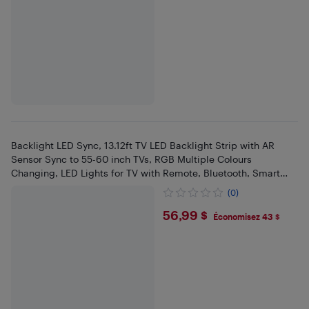
Backlight LED Sync, 13.12ft TV LED Backlight Strip with AR
Sensor Sync to 55-60 inch TVs, RGB Multiple Colours
Changing, LED Lights for TV with Remote, Bluetooth, Smart
App Control
(0)
$56.99
56,99 $
Économisez 43 $