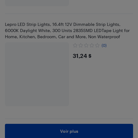
Lepro LED Strip Lights, 16.4ft 12V Dimmable Strip Lights,
6000K Daylight White, 300 Units 2835SMD LEDTape Light for
Home, Kitchen, Bedroom, Car and More, Non Waterproof
(0)
$31.24
31,24 $
Voir plus