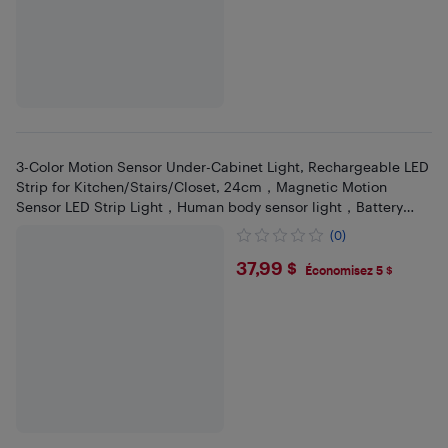
3-Color Motion Sensor Under-Cabinet Light, Rechargeable LED
Strip for Kitchen/Stairs/Closet, 24cm，Magnetic Motion
Sensor LED Strip Light，Human body sensor light，Battery
display
(0)
$37.99
37,99 $
Économisez 5 $