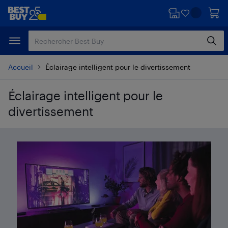
Passer
Passer
au
au
contenu
pied
principal
de
page
Accueil
Éclairage intelligent pour le divertissement
Éclairage intelligent pour le
divertissement
Passer aux résultats