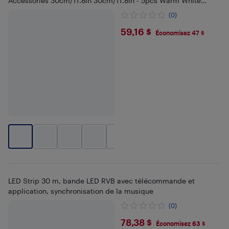
Accessories 30cm/11.8in 30cm/11.8in - 5pcs Warm White
30cm/11.8inch
(0)
$59.16
59,16 $
Économisez 47 $
+
1
LED Strip 30 m, bande LED RVB avec télécommande et
application, synchronisation de la musique
(0)
$78.38
78,38 $
Économisez 63 $