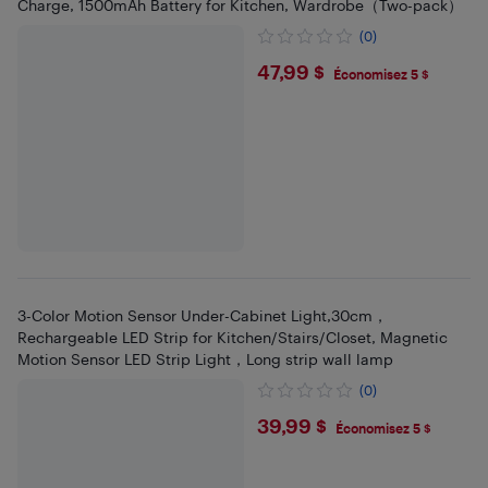
Charge, 1500mAh Battery for Kitchen, Wardrobe（Two-pack）
(0)
$47.99
47,99 $
Économisez 5 $
3-Color Motion Sensor Under-Cabinet Light,30cm，
Rechargeable LED Strip for Kitchen/Stairs/Closet, Magnetic
Motion Sensor LED Strip Light，Long strip wall lamp
(0)
$39.99
39,99 $
Économisez 5 $