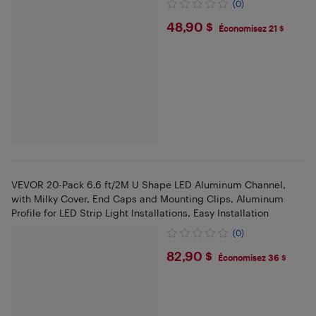
(0)
$48.9
48,90 $
Économisez 21 $
VEVOR 20-Pack 6.6 ft/2M U Shape LED Aluminum Channel,
with Milky Cover, End Caps and Mounting Clips, Aluminum
Profile for LED Strip Light Installations, Easy Installation
(0)
$82.9
82,90 $
Économisez 36 $