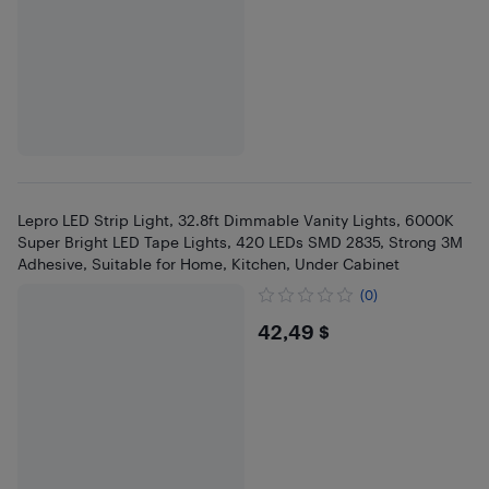
Lepro LED Strip Light, 32.8ft Dimmable Vanity Lights, 6000K
Super Bright LED Tape Lights, 420 LEDs SMD 2835, Strong 3M
Adhesive, Suitable for Home, Kitchen, Under Cabinet
(0)
$42.49
42,49 $