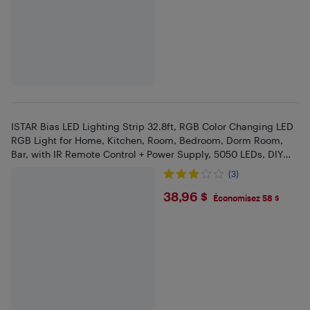
ISTAR Bias LED Lighting Strip 32.8ft, RGB Color Changing LED
RGB Light for Home, Kitchen, Room, Bedroom, Dorm Room,
Bar, with IR Remote Control + Power Supply, 5050 LEDs, DIY
Mode
(3)
$38.96
38,96 $
Économisez 58 $