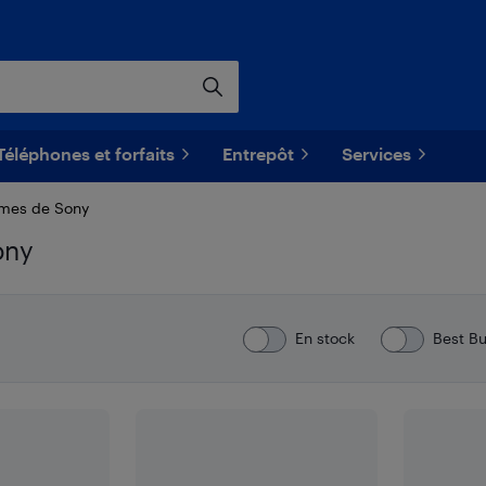
Téléphones et forfaits
Entrepôt
Services
omes de Sony
ony
En stock
Best B