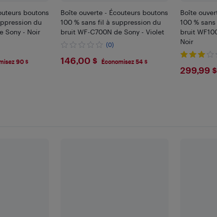
couteurs boutons
Boîte ouverte - Écouteurs boutons
Boîte ouver
uppression du
100 % sans fil à suppression du
100 % sans 
e Sony - Noir
bruit WF-C700N de Sony - Violet
bruit WF10
Noir
(0)
$146
146,00 $
misez 90 $
Économisez 54 $
$299
299,99 $