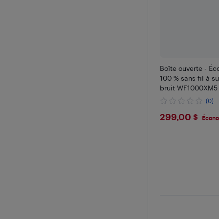
Boîte ouverte - É
100 % sans fil à s
bruit WF1000XM5 
(0)
$299
299,00 $
Écono