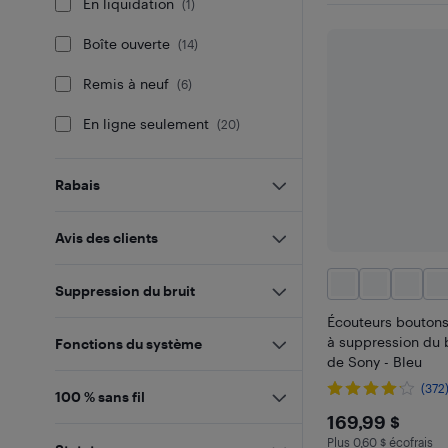
En liquidation
(
1
)
Boîte ouverte
(
14
)
Remis à neuf
(
6
)
En ligne seulement
(
20
)
Rabais
Avis des clients
Suppression du bruit
Écouteurs boutons
à suppression du 
Fonctions du système
de Sony - Bleu
(372
100 % sans fil
$169.99
169,99 $
Plus 0,60 $ écofrais
Plus 0.6 $ en éco