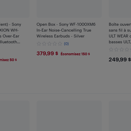
ent) - Sony
Open Box - Sony WF-1000XM6
Boîte ouver
XION WH-
In-Ear Noise-Cancelling True
sans fil à 
s Over-Ear
Wireless Earbuds - Silver
ULT WEAR d
Bluetooth
basses ULT,
(0)
ck
30 heures, 
$379.99
379,99 $
formation d
Économisez 150 $
$249
249,99 $
misez 50 $