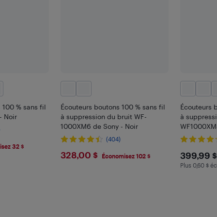
 100 % sans fil
Écouteurs boutons 100 % sans fil
Écouteurs b
 Noir
à suppression du bruit WF-
à suppressi
1000XM6 de Sony - Noir
WF1000XM5 
)
(404)
sez 32 $
$328
$399
328,00 $
399,99 $
frais
Économisez 102 $
Plus 0,60 $ éc
Plus 0.6 $