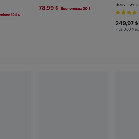
Sony - Gris
$78.99
78,99 $
Économisez 20 $
6
misez 124 $
$249
249,97 $
Plus 0,60 $ éc
Plus 0.6 $