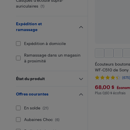
Casques d'écoute supra-
auriculaires
(
1
)
Expédition et
ramassage
Expédition à domicile
Ramassage dans un magasin
à proximité
Écouteurs boutons
WF-C510 de Sony -
(675
État du produit
$68
68,00 $
Économi
Plus 0,60 $ écofrais
Plus 0.6 $ en éco
Offres courantes
En solde
(
21
)
Aubaines Choc
(
6
)