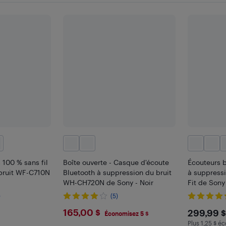
 100 % sans fil
Boîte ouverte - Casque d'écoute
Écouteurs b
bruit WF-C710N
Bluetooth à suppression du bruit
à suppressi
WH-CH720N de Sony - Noir
Fit de Sony 
)
(5)
$165
$299
165,00 $
299,99 $
Économisez 5 $
Plus 1,25 $ éc
frais
Plus 1.25 $