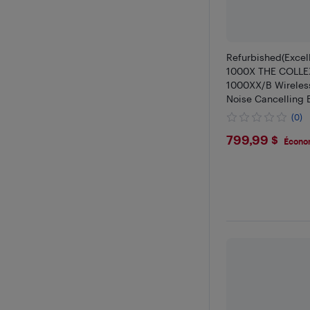
Refurbished(Excell
1000X THE COLLE
1000XX/B Wireles
Noise Cancelling 
Headphones - Bla
(0)
$799.99
799,99 $
Écono