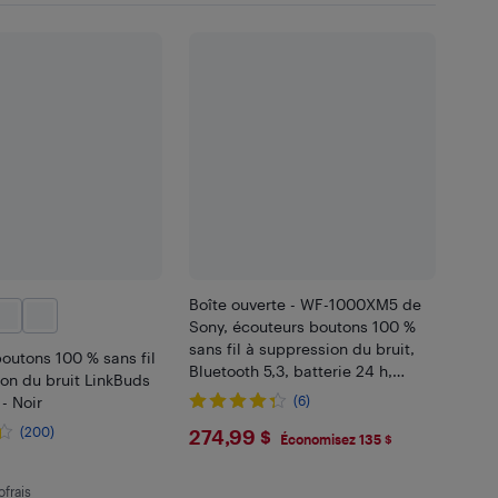
Boîte ouverte - WF-1000XM5 de
Sony, écouteurs boutons 100 %
sans fil à suppression du bruit,
outons 100 % sans fil
Bluetooth 5,3, batterie 24 h,
on du bruit LinkBuds
résistance à l'eau IPX4, noir
- Noir
(6)
$274.99
(200)
274,99 $
Économisez 135 $
.99
ofrais
 en écofrais