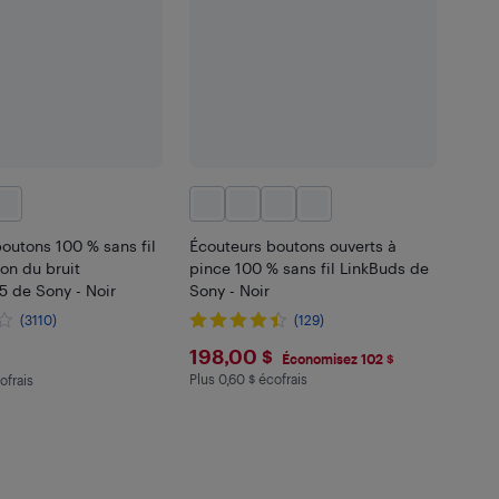
outons 100 % sans fil
Écouteurs boutons ouverts à
on du bruit
pince 100 % sans fil LinkBuds de
de Sony - Noir
Sony - Noir
(3110)
(129)
.99
$198
198,00 $
Économisez 102 $
Plus 0,60 $ écofrais
ofrais
Plus 0.6 $ en écofrais
 en écofrais