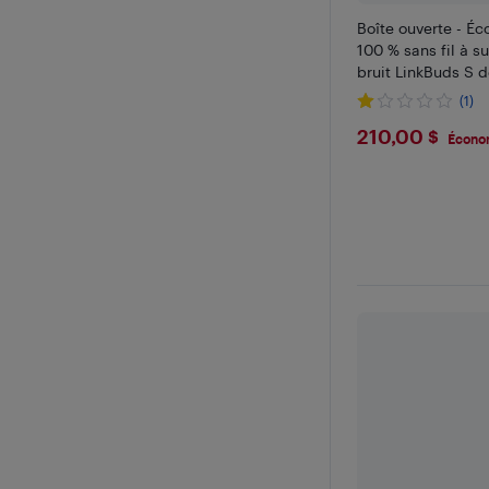
Boîte ouverte - É
100 % sans fil à s
bruit LinkBuds S d
(1)
$210
210,00 $
Écono