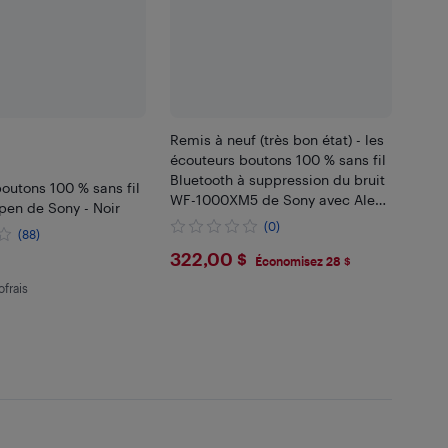
Remis à neuf (très bon état) - les
écouteurs boutons 100 % sans fil
Bluetooth à suppression du bruit
outons 100 % sans fil
WF-1000XM5 de Sony avec Alexa
pen de Sony - Noir
intégré, argenté platine
(0)
(88)
$322
322,00 $
.99
Économisez 28 $
ofrais
 en écofrais