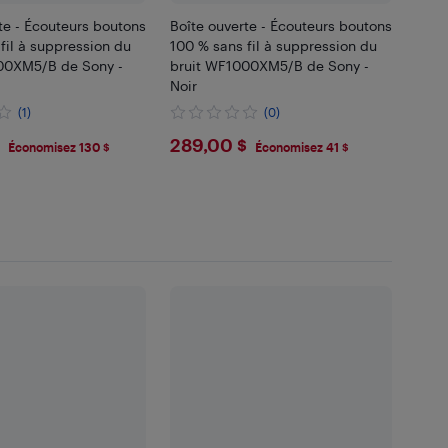
te - Écouteurs boutons
Boîte ouverte - Écouteurs boutons
fil à suppression du
100 % sans fil à suppression du
00XM5/B de Sony -
bruit WF1000XM5/B de Sony -
Noir
(1)
(0)
.99
$289
289,00 $
Économisez 130 $
Économisez 41 $