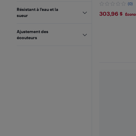
intégré, noir.
(0)
Résistant à l'eau et la
$303.9
303,96 $
Écono
sueur
Ajustement des
écouteurs