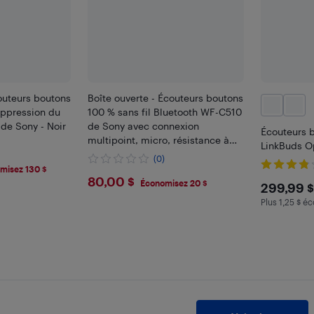
couteurs boutons
Boîte ouverte - Écouteurs boutons
uppression du
100 % sans fil Bluetooth WF-C510
de Sony - Noir
de Sony avec connexion
Écouteurs b
multipoint, micro, résistance à
LinkBuds O
l'eau IPX4 et plus encore
(0)
misez 130 $
$80
80,00 $
$299
Économisez 20 $
299,99 $
Plus 1,25 $ éc
Plus 1.25 $