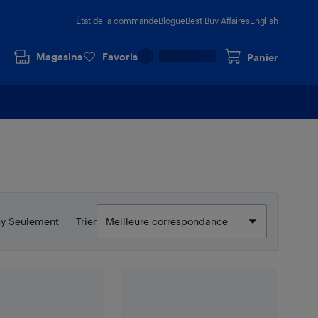
État de la commande
Blogue
Best Buy Affaires
English
Magasins
Favoris
Panier
uy Seulement
Trier