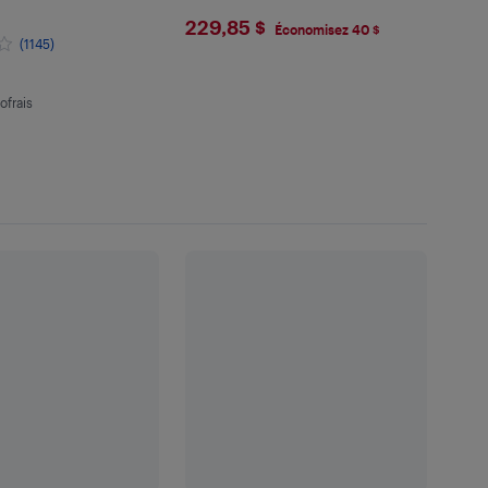
$229.85
229,85 $
Économisez 40 $
(1145)
.97
ofrais
 en écofrais