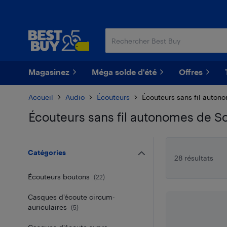
Passer
Passer
au
au
contenu
pied
principal
de
page
Magasinez
Méga solde d'été
Offres
Accueil
Audio
Écouteurs
Écouteurs sans fil auton
Écouteurs sans fil autonomes de S
Passer aux résultats
Catégories
28 résultats
Écouteurs boutons
(
22
)
Casques d'écoute circum-
auriculaires
(
5
)