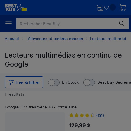
Passer
Passer
au
au
contenu
pied
principal
de
page
Accueil
Téléviseurs et cinéma maison
Lecteurs multimédias
Lecteurs multimédias en continu de
Google
Passer aux résultats
Trier & filtrer
En Stock
Best Buy Seulem
1 résultats
Google TV Streamer (4K) - Porcelaine
(131)
$129.99
129,99 $