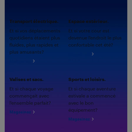
Transport électrique.
Espace extérieur.
Et si vos déplacements
Et si votre cour est
quotidiens étaient plus
devenue l'endroit le plus
fluides, plus rapides et
confortable cet été?
plus amusants?
Magasinez
Magasinez
Valises et sacs.
Sports et loisirs.
Et si chaque voyage
Et si chaque aventure
commençait avec
estivale a commencé
l'ensemble parfait?
avec le bon
équipement?
Magasinez
Magasinez