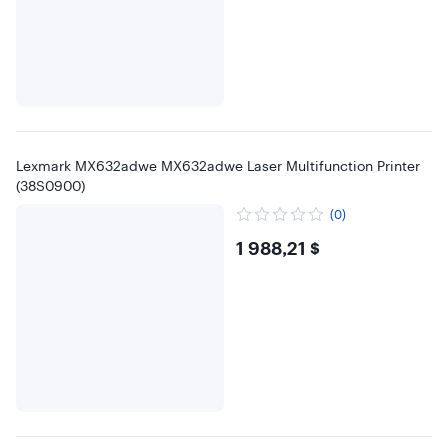
Lexmark MX632adwe MX632adwe Laser Multifunction Printer
(38S0900)
(0)
$1988.21
1 988,21 $