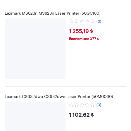
Lexmark MS823n MS823n Laser Printer (50G0180)
(0)
$1255.19
1 255,19 $
Économisez 377 $
Lexmark CS632dwe CS632dwe Laser Printer (50M0060)
(0)
$1102.62
1 102,62 $