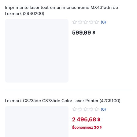
Imprimante laser tout-en-un monochrome MX431adn de
Lexmark (29S0200)
(0)
$599.99
599,99 $
Lexmark CS735de CS735de Color Laser Printer (47C9100)
(0)
$2496.68
2 496,68 $
Économisez 30 $