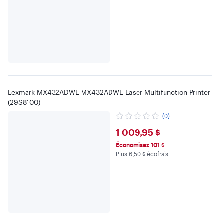
Lexmark MX432ADWE MX432ADWE Laser Multifunction Printer
(29S8100)
(0)
$1009.95
1 009,95 $
Économisez 101 $
Plus 6,50 $ écofrais
Plus 6.5 $ en écofrais