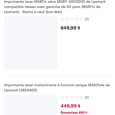
Imprimante laser MS811n série MS811 40G0200 de Lexmark
compatible réseau avec garantie de 90 jours (MS811n de
Lexmark) - Remis à neuf (bon état)
(0)
$849.99
849,99 $
Imprimante laser monochrome à fonction unique MS631dw de
Lexmark (38S0400)
(0)
$449.99
449,99 $
Économisez 650 $