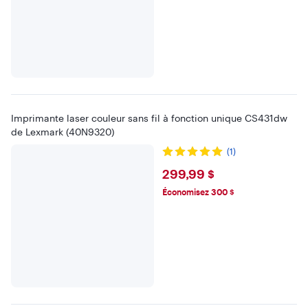
Imprimante laser couleur sans fil à fonction unique CS431dw
de Lexmark (40N9320)
(1)
$299.99
299,99 $
Économisez 300 $