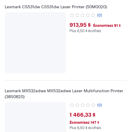
Lexmark CS531dw CS531dw Laser Printer (50M0020)
(0)
$913.95
913,95 $
Économisez 91 $
Plus 6,50 $ écofrais
Plus 6.5 $ en écofrais
Lexmark MX532adwe MX532adwe Laser Multifunction Printer
(38S0820)
(0)
$1466.33
1 466,33 $
Économisez 147 $
Plus 6,50 $ écofrais
Plus 6.5 $ en écofrais