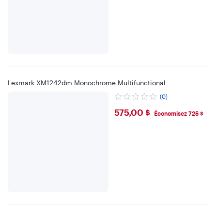
Lexmark XM1242dm Monochrome Multifunctional
(0)
$575
575,00 $
Économisez 725 $