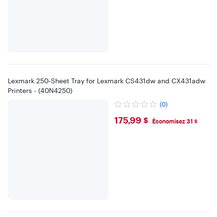
Lexmark 250-Sheet Tray for Lexmark CS431dw and CX431adw
Printers - (40N4250)
(0)
$175.99
175,99 $
Économisez 31 $