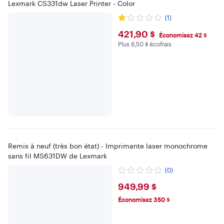
Lexmark CS331dw Laser Printer - Color
(1)
$421.9
421,90 $
Économisez 42 $
Plus 6,50 $ écofrais
Plus 6.5 $ en écofrais
Remis à neuf (très bon état) - Imprimante laser monochrome
sans fil MS631DW de Lexmark
(0)
$949.99
949,99 $
Économisez 350 $