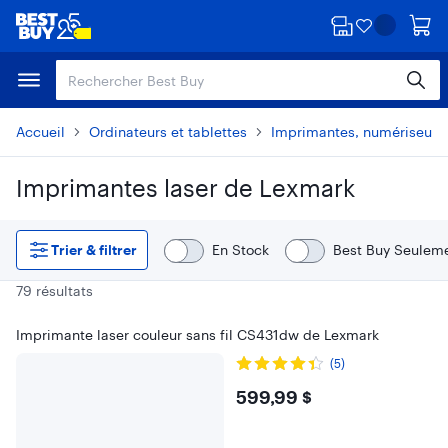
Passer
Passer
au
au
contenu
pied
principal
de
page
Accueil
Ordinateurs et tablettes
Imprimantes, numériseurs 
Imprimantes laser de Lexmark
Passer aux résultats
Trier & filtrer
En Stock
Best Buy Seulem
79 résultats
Imprimante laser couleur sans fil CS431dw de Lexmark
(5)
$599.99
599,99 $