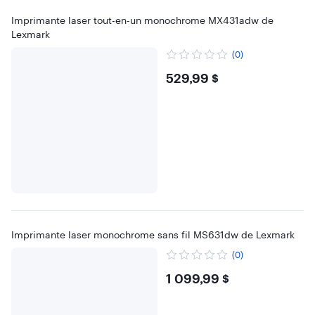
Imprimante laser tout-en-un monochrome MX431adw de
Lexmark
(0)
$529.99
529,99 $
Imprimante laser monochrome sans fil MS631dw de Lexmark
(0)
$1099.99
1 099,99 $