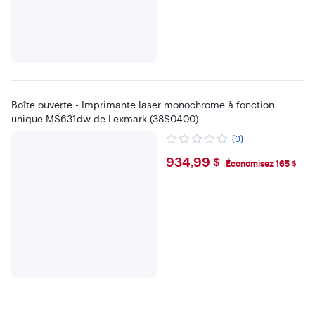
Boîte ouverte - Imprimante laser monochrome à fonction
unique MS631dw de Lexmark (38S0400)
(0)
$934.99
934,99 $
Économisez 165 $