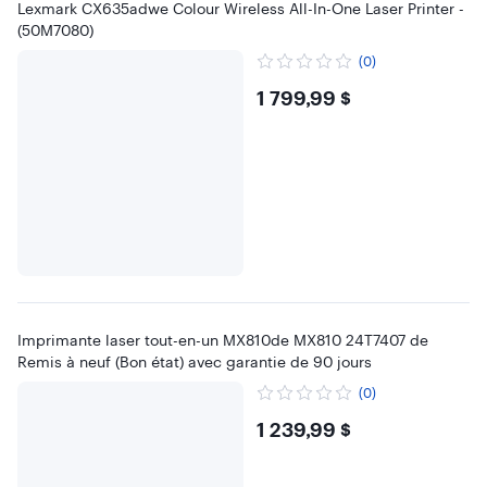
Lexmark CX635adwe Colour Wireless All-In-One Laser Printer -
(50M7080)
(0)
$1799.99
1 799,99 $
Imprimante laser tout-en-un MX810de MX810 24T7407 de
Remis à neuf (Bon état) avec garantie de 90 jours
(0)
$1239.99
1 239,99 $