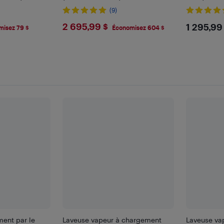
inoxydable 
(9)
9
$2695.99
$129
2 695,99 $
1 295,99
misez 79 $
Économisez 604 $
ent par le
Laveuse vapeur à chargement
Laveuse vap