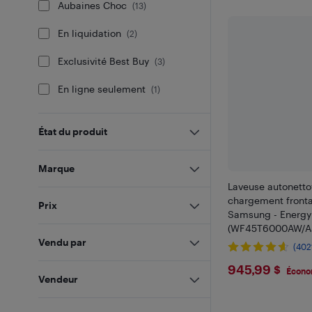
Aubaines Choc
(
13
)
En liquidation
(
2
)
Exclusivité Best Buy
(
3
)
En ligne seulement
(
1
)
État du produit
Marque
Laveuse autonetto
chargement frontal
Prix
Samsung - Energy
(WF45T6000AW/A5
Vendu par
(402
$945.9
945,99 $
Écono
Vendeur