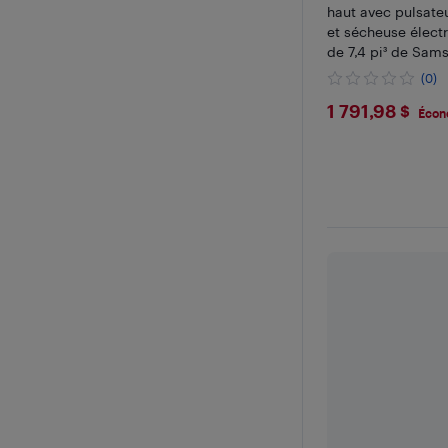
haut avec pulsateu
et sécheuse élect
de 7,4 pi³ de Sam
(0)
$1791.9
1 791,98 $
Écon