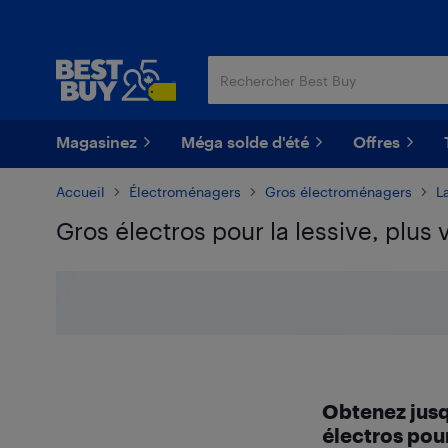
Passer
Passer
au
au
contenu
pied
principal
de
page
Magasinez
Méga solde d'été
Offres
Accueil
Électroménagers
Gros électroménagers
L
Gros électros pour la lessive, plu
Passer aux résultats
Obtenez jusqu
électros pou