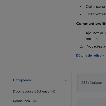
Obtenez un 
Obtenez un 
Comment profiter
Ajoutez au 
panier.
Procédez a
Détails de l'offre
Catégories
234 résultats
Duos laveuse-sécheuse
(
82
)
Sécheuses
(
75
)