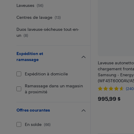
Laveuses
(
56
)
Centres de lavage
(
13
)
Duos laveuse-sécheuse tout-en-
un
(
8
)
Expédition et
ramassage
Laveuse autonetto
chargement frontal
Expédition à domicile
Samsung - Energy
(WF45T6000AV/A5)
Ramassage dans un magasin
(240
à proximité
$995.9
995,99 $
Offres courantes
En solde
(
66
)