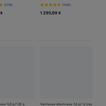
noir
inoxydable noir
(2739)
(1092)
5.99
$1295.99
 $
1 295,99 $
eur 5,8 pi³ HE à
Sécheuse électrique 7,4 pi³ à très