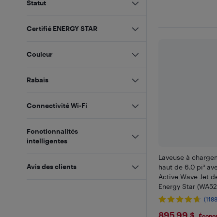
Statut
Certifié ENERGY STAR
Couleur
Rabais
Connectivité Wi-Fi
Fonctionnalités
intelligentes
Laveuse à chargem
Avis des clients
haut de 6,0 pi³ av
Active Wave Jet 
Energy Star (WA
- Blanc
(1188
$895.9
895,99 $
Écono