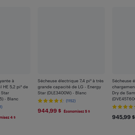
yante à
Sécheuse électrique 7,4 pi³ à très
Sécheuse él
 HE 5,2 pi³ de
grande capacité de LG - Energy
chargement
 Star
Star (DLE3400W) - Blanc
Dry de Sa
) - Blanc
(DVE45T600
(1152)
1)
$944.99
944,99 $
Économisez 5 $
9
$945
945,99 $
misez 4 $