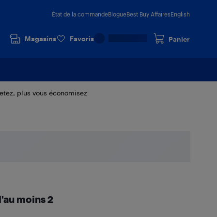
État de la commande
Blogue
Best Buy Affaires
English
Magasins
Favoris
Panier
hetez, plus vous économisez
d'au moins 2