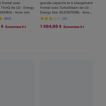
 frontal avec
grande capacité et à chargement
 ThinQ de LG - Energy
frontal avec TurboSteam de LG -
00HBA) - Acier noir
Energy Star (DLEX6700B) - Acier
noir
(607)
(11)
4.99
$1494.99
 $
1 494,99 $
Économisez 5 $
Économisez 5 $