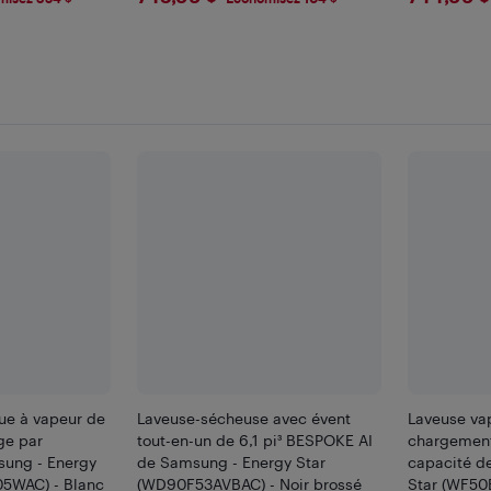
ue à vapeur de
Laveuse-sécheuse avec évent
Laveuse vap
ge par
tout-en-un de 6,1 pi³ BESPOKE AI
chargement
sung - Energy
de Samsung - Energy Star
capacité d
5WAC) - Blanc
(WD90F53AVBAC) - Noir brossé
Star (WF50