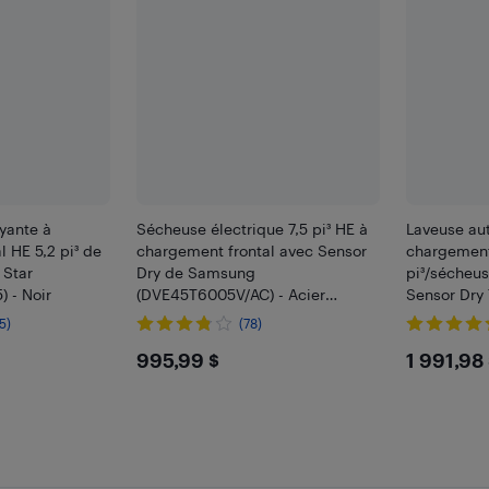
yante à
Sécheuse électrique 7,5 pi³ HE à
Laveuse au
 HE 5,2 pi³ de
chargement frontal avec Sensor
chargement 
 Star
Dry de Samsung
pi³/sécheus
 - Noir
(DVE45T6005V/AC) - Acier
Sensor Dry 
inoxydable noir
Energy Star
5)
(78)
9
$995.99
$199
995,99 $
1 991,98