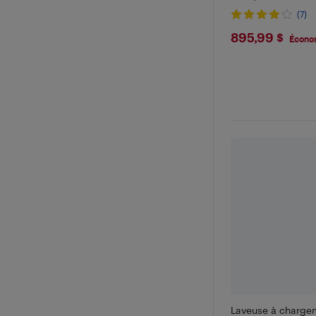
(7)
$895.9
895,99 $
Écono
Laveuse à chargem