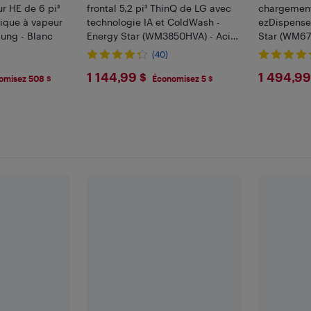
r HE de 6 pi³
frontal 5,2 pi³ ThinQ de LG avec
chargement
rique à vapeur
technologie IA et ColdWash -
ezDispense
sung - Blanc
Energy Star (WM3850HVA) - Acier
Star (WM67
graphite
(40)
8
$1144.99
$149
1 144,99 $
1 494,99
omisez 508 $
Économisez 5 $