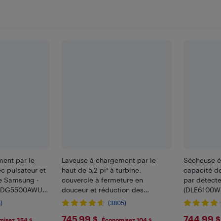
ent par le
Laveuse à chargement par le
Sécheuse é
ec pulsateur et
haut de 5,2 pi³ à turbine,
capacité de
de Samsung -
couvercle à fermeture en
par détecte
52DG5500AWUS)
douceur et réduction des
(DLE6100W)
vibrations de Samsung
)
(3805)
(WA45T3200AW) - Blanc
9
$745.99
$744
745,99 $
744,99 $
misez 354 $
Économisez 104 $