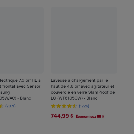
ectrique 7,5 pi³ HE à
Laveuse à chargement par le
 frontal avec Sensor
haut de 4,8 pi³ avec agitateur et
msung
couvercle en verre SlamProof de
5W/AC) - Blanc
LG (WT6105CW) - Blanc
(2071)
(1226)
.99
$744.99
744,99 $
Économisez 55 $