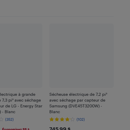
lectrique à grande
Sécheuse électrique de 7,2 pi³
 7,3 pi³ avec séchage
avec séchage par capteur de
ur de LG - Energy Star
Samsung (DVE45T3200W) -
 - Blanc
Blanc
(352)
(102)
.99
$745.99
745,99 $
Économisez 55 $