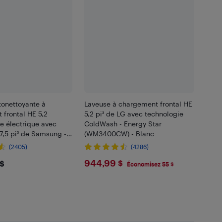
tonettoyante à
Laveuse à chargement frontal HE
frontal HE 5,2
5,2 pi³ de LG avec technologie
e électrique avec
ColdWash - Energy Star
7,5 pi³ de Samsung -
(WM3400CW) - Blanc
- Noir
(2405)
(4286)
1.98
$944.99
944,99 $
 $
Économisez 55 $