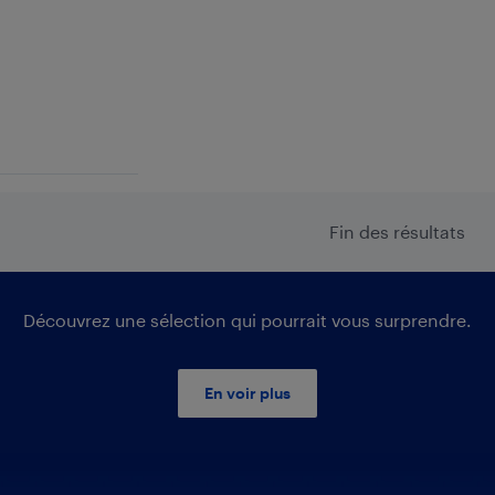
9
Fin des résultats
Découvrez une sélection qui pourrait vous surprendre.
En voir plus