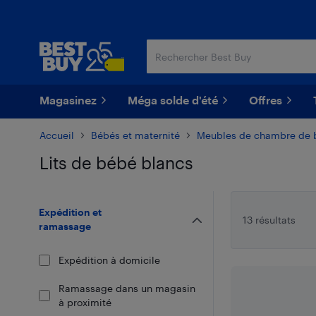
Passer
Passer
au
au
contenu
pied
principal
de
page
Magasinez
Méga solde d'été
Offres
Accueil
Bébés et maternité
Meubles de chambre de 
Lits de bébé blancs
Passer aux résultats
Expédition et
13 résultats
ramassage
Expédition à domicile
Ramassage dans un magasin
à proximité