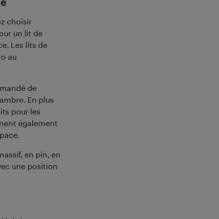
bé
z choisir
ur un lit de
e. Les lits de
ro au
ommandé de
hambre. En plus
its pour les
nnent également
space.
assif, en pin, en
vec une position