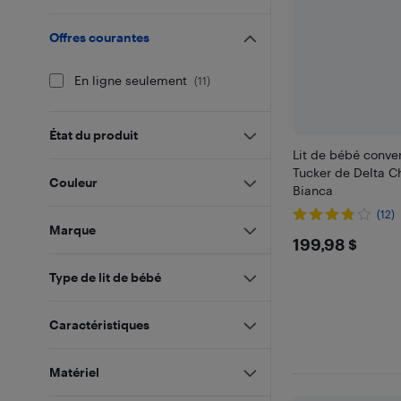
Offres courantes
En ligne seulement
(
11
)
État du produit
Lit de bébé conver
Tucker de Delta Ch
Couleur
Bianca
(12)
Marque
$199.98
199,98 $
Type de lit de bébé
Caractéristiques
Matériel