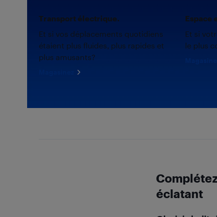
Transport électrique.
Espace e
Et si vos déplacements quotidiens
Et si vot
étaient plus fluides, plus rapides et
le plus c
plus amusants?
Magasine
Magasinez
Complétez 
éclatant