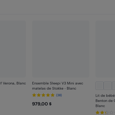
if Verona, Blanc
Ensemble Sleepi V3 Mini avec
matelas de Stokke - Blanc
(38)
Lit de bébé
Benton de G
$979
979,00 $
Blanc