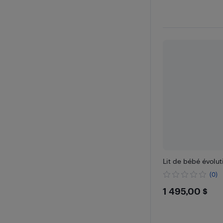
Lit de bébé évolut
(0)
$1495
1 495,00 $