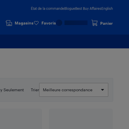
État de la commande
Blogue
Best Buy Affaires
English
Magasins
Favoris
Panier
uy Seulement
Trier