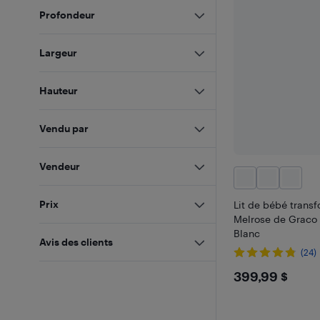
Profondeur
Largeur
Hauteur
Vendu par
Vendeur
Prix
Lit de bébé trans
Melrose de Graco a
Blanc
Avis des clients
(24)
$399.9
399,99 $