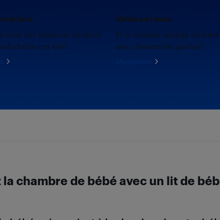
xtérieur.
Valises et sacs.
re cour est devenue l'endroit
Et si chaque voyage comme
onfortable cet été?
avec l'ensemble parfait?
z
Magasinez
la chambre de bébé avec un lit de béb