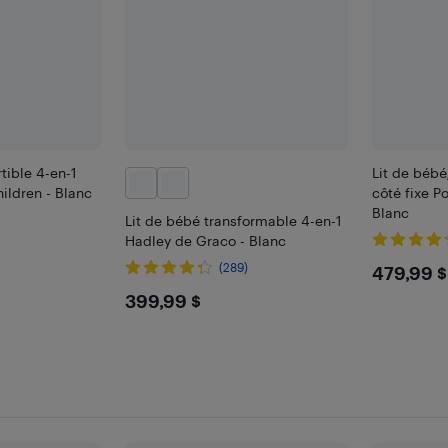
tible 4-en-1
Lit de bébé
ildren - Blanc
côté fixe Po
Blanc
Lit de bébé transformable 4-en-1
Hadley de Graco - Blanc
$479
(289)
479,99 $
$399.99
399,99 $