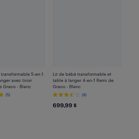
 transformable 5-en-1
Lit de bébé transformable et
anger avec tiroir
table à langer 4-en-1 Remi de
e Graco - Blanc
Graco - Blanc
(5)
(8)
.99
$699.99
699,99 $