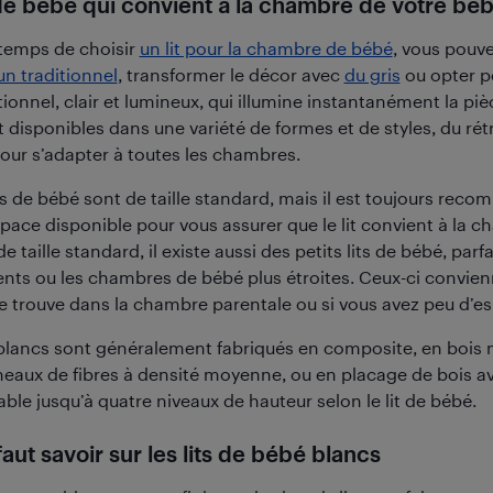
t de bébé qui convient à la chambre de votre bé
 temps de choisir
un lit pour la chambre de bébé
, vous pouve
un traditionnel
, transformer le décor avec
du gris
ou opter po
ionnel, clair et lumineux, qui illumine instantanément la pièc
 disponibles dans une variété de formes et de styles, du rét
ur s’adapter à toutes les chambres.
its de bébé sont de taille standard, mais il est toujours rec
pace disponible pour vous assurer que le lit convient à la c
e taille standard, il existe aussi des petits lits de bébé, parfa
nts ou les chambres de bébé plus étroites. Ceux-ci convie
 se trouve dans la chambre parentale ou si vous avez peu d’e
 blancs sont généralement fabriqués en composite, en bois m
neaux de fibres à densité moyenne, ou en placage de bois a
ble jusqu’à quatre niveaux de hauteur selon le lit de bébé.
faut savoir sur les lits de bébé blancs