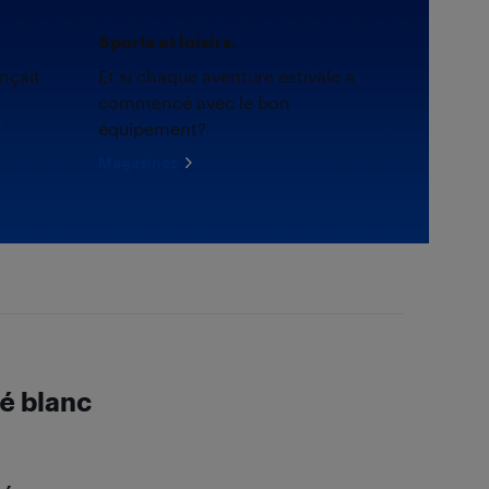
Sports et loisirs.
nçait
Et si chaque aventure estivale a
commencé avec le bon
équipement?
Magasinez
é blanc