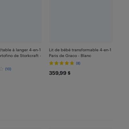
/table à langer 4-en-1
Lit de bébé transformable 4-en-1
rtofino de Storkcraft -
Paris de Graco - Blanc
(8)
(10)
$359.99
359,99 $
.99