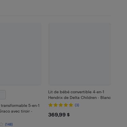
Lit de bébé convertible 4-en-1
Hendrix de Delta Children - Blanc
 transformable 5-en-1
(3)
raco avec tiroir -
$369.99
369,99 $
(148)