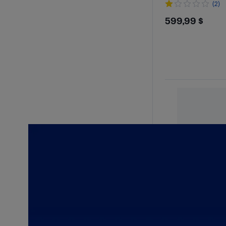
(2)
$599.9
599,99 $