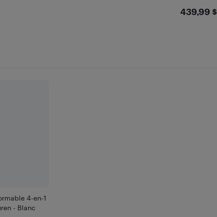
$439
439,99 $
formable 4-en-1
ren - Blanc