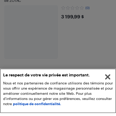
de ZOTAC
(0)
$3199.99
3 199,99 $
Le respect de votre vie privée est important.
Fin des résultats
Nous et nos partenaires de confiance utilisons des témoins pour
vous offrir une expérience de magasinage personnalisée et pour
améliorer continuellement notre site Web. Pour plus
d'informations ou pour gérer vos préférences, veuillez consulter
notre
politique de confidentialité.