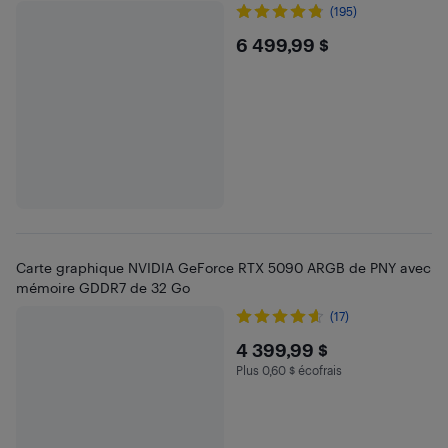
(195)
$6499.99
6 499,99 $
Carte graphique NVIDIA GeForce RTX 5090 ARGB de PNY avec
mémoire GDDR7 de 32 Go
(17)
$4399.99
4 399,99 $
Plus 0,60 $ écofrais
Plus 0.6 $ en écofrais