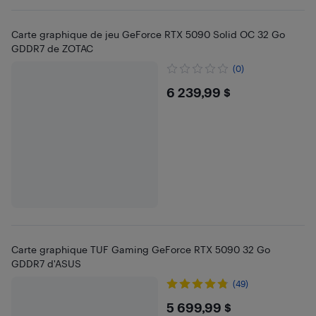
Carte graphique de jeu GeForce RTX 5090 Solid OC 32 Go
GDDR7 de ZOTAC
(0)
$6239.99
6 239,99 $
Carte graphique TUF Gaming GeForce RTX 5090 32 Go
GDDR7 d'ASUS
(49)
$5699.99
5 699,99 $