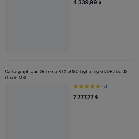
$4339.99
4 339,99 $
Carte graphique GeForce RTX 5090 Lightning GDDR7 de 32
Go de MSI
(2)
$7777.77
7 777,77 $