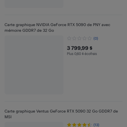
Carte graphique NVIDIA GeForce RTX 5090 de PNY avec
mémoire GDDR7 de 32 Go
(0)
$3799.99
3 799,99 $
Plus 0,60 $ écofrais
Plus 0.6 $ en écofrais
Carte graphique Ventus GeForce RTX 5090 32 Go GDDR7 de
MSI
(13)