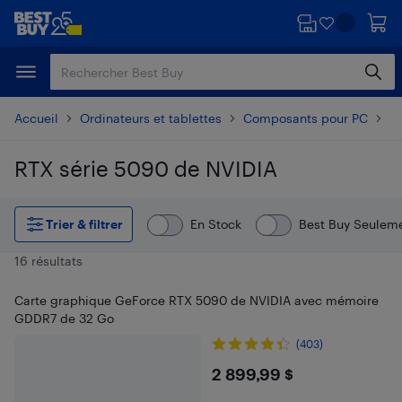
Passer
Passer
au
au
contenu
pied
principal
de
page
Accueil
Ordinateurs et tablettes
Composants pour PC
C
RTX série 5090 de NVIDIA
Passer aux résultats
Trier & filtrer
En Stock
Best Buy Seulem
16 résultats
Carte graphique GeForce RTX 5090 de NVIDIA avec mémoire
GDDR7 de 32 Go
(403)
$2899.99
2 899,99 $