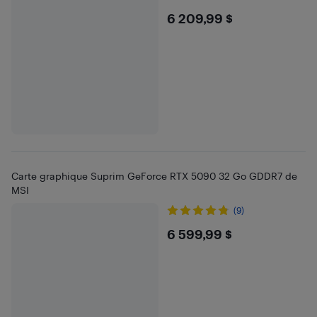
$6209.99
6 209,99 $
Carte graphique Suprim GeForce RTX 5090 32 Go GDDR7 de
MSI
(9)
$6599.99
6 599,99 $