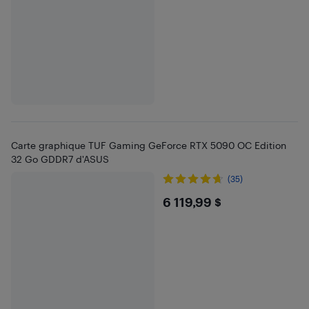
Carte graphique TUF Gaming GeForce RTX 5090 OC Edition
32 Go GDDR7 d'ASUS
(35)
$6119.99
6 119,99 $