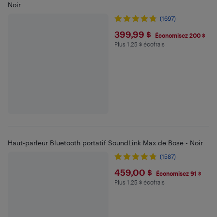
Noir
(1697)
$399.99
399,99 $
Économisez 200 $
Plus 1,25 $ écofrais
Plus 1.25 $ en écofrais
Haut-parleur Bluetooth portatif SoundLink Max de Bose - Noir
(1587)
$459
459,00 $
Économisez 91 $
Plus 1,25 $ écofrais
Plus 1.25 $ en écofrais