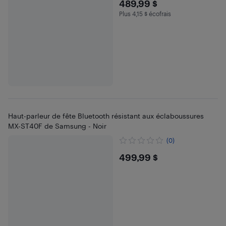
$489.99
489,99 $
Plus 4,15 $ écofrais
Plus 4.15 $ en écofrais
Haut-parleur de fête Bluetooth résistant aux éclaboussures
MX-ST40F de Samsung - Noir
(0)
$499.99
499,99 $