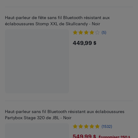
Haut-parleur de fête sans fil Bluetooth résistant aux
éclaboussures Stomp XXL de Skullcandy - Noir
(5)
$449.99
449,99 $
Haut-parleur sans fil Bluetooth résistant aux éclaboussures
Partybox Stage 320 de JBL - Noir
(1532)
$549.99
549,99 $
Économisez 250 $