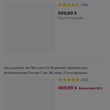
(346)
$599.99
599,99 $
Plus 4,15 $ écofrais
Plus 4.15 $ en écofrais
Haut-parleur de fête sans fil Bluetooth résistant aux
éclaboussures Encore 2 de JBL avec 2 microphones
(242)
$469.99
469,99 $
Économisez 30 $