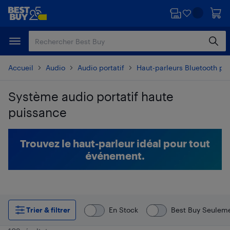
Passer
Passer
au
au
contenu
pied
principal
de
page
Accueil
Audio
Audio portatif
Haut-parleurs Bluetooth por
Système audio portatif haute
puissance
Passer aux résultats
Trouvez le haut-parleur idéal pour tout
événement.
Trier & filtrer
En Stock
Best Buy Seulem