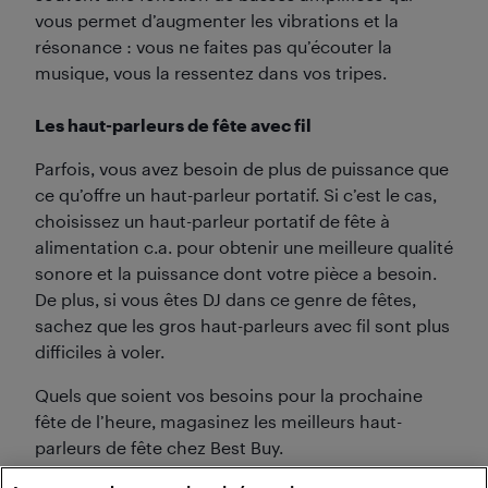
vous permet d’augmenter les vibrations et la
résonance : vous ne faites pas qu’écouter la
musique, vous la ressentez dans vos tripes.
Les haut-parleurs de fête avec fil
Parfois, vous avez besoin de plus de puissance que
ce qu’offre un haut-parleur portatif. Si c’est le cas,
choisissez un haut-parleur portatif de fête à
alimentation c.a. pour obtenir une meilleure qualité
sonore et la puissance dont votre pièce a besoin.
De plus, si vous êtes DJ dans ce genre de fêtes,
sachez que les gros haut-parleurs avec fil sont plus
difficiles à voler.
Quels que soient vos besoins pour la prochaine
fête de l’heure, magasinez les meilleurs haut-
parleurs de fête chez Best Buy.