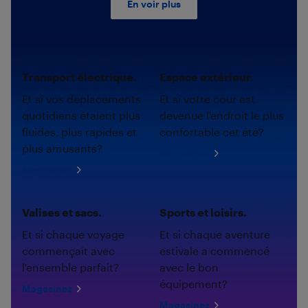
En voir plus
Transport électrique.
Espace extérieur.
Et si vos déplacements
Et si votre cour est
quotidiens étaient plus
devenue l'endroit le plus
fluides, plus rapides et
confortable cet été?
plus amusants?
Magasinez
Magasinez
Valises et sacs.
Sports et loisirs.
Et si chaque voyage
Et si chaque aventure
commençait avec
estivale a commencé
l'ensemble parfait?
avec le bon
équipement?
Magasinez
Magasinez