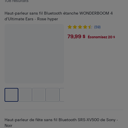
108 résultats
Haut-parleur sans fil Bluetooth étanche WONDERBOOM 4
d'Ultimate Ears - Rose hyper
(59)
$79.99
79,99 $
Économisez 20 $
+
1
Haut-parleur de fête sans fil Bluetooth SRS-XV500 de Sony -
Noir