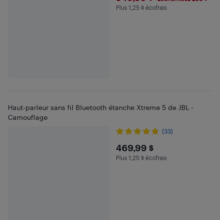
Plus 1,25 $ écofrais
Plus 1.25 $ en écofrais
Haut-parleur sans fil Bluetooth étanche Xtreme 5 de JBL -
Camouflage
(33)
$469.99
469,99 $
Plus 1,25 $ écofrais
Plus 1.25 $ en écofrais