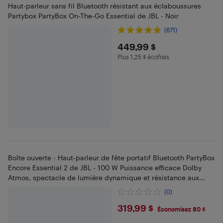
Haut-parleur sans fil Bluetooth résistant aux éclaboussures
Partybox PartyBox On-The-Go Essential de JBL - Noir
(671)
$449.99
449,99 $
Plus 1,25 $ écofrais
Plus 1.25 $ en écofrais
Boîte ouverte - Haut-parleur de fête portatif Bluetooth PartyBox
Encore Essential 2 de JBL - 100 W Puissance efficace Dolby
Atmos, spectacle de lumière dynamique et résistance aux
éclaboussures IPX4
(0)
$319.99
319,99 $
Économisez 80 $