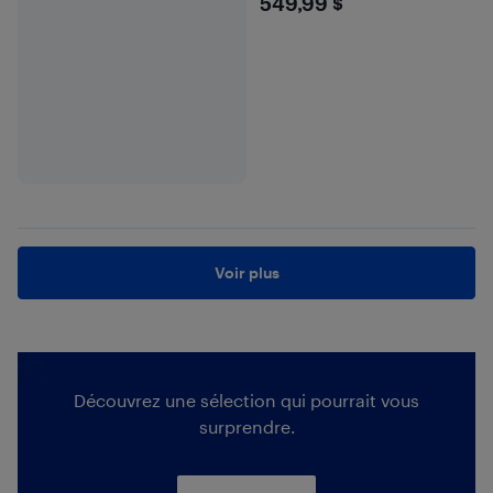
$549.99
549,99 $
Voir plus
Découvrez une sélection qui pourrait vous
surprendre.