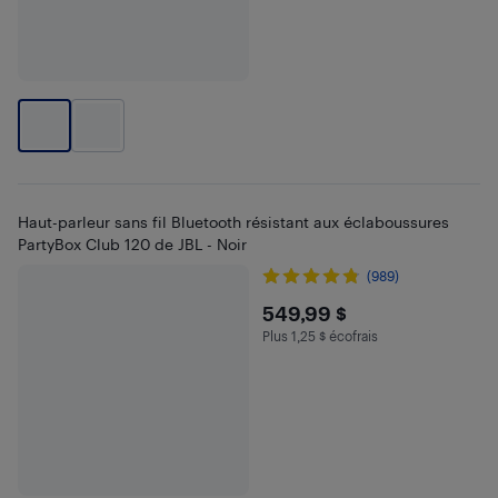
Haut-parleur sans fil Bluetooth résistant aux éclaboussures
PartyBox Club 120 de JBL - Noir
(989)
$549.99
549,99 $
Plus 1,25 $ écofrais
Plus 1.25 $ en écofrais