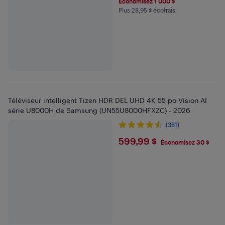
Économisez 1 000 $
Plus 28,95 $ écofrais
Plus 28.95 $ en écofrais
Téléviseur intelligent Tizen HDR DEL UHD 4K 55 po Vision AI
série U8000H de Samsung (UN55U8000HFXZC) - 2026
(381)
$599.99
599,99 $
Économisez 30 $