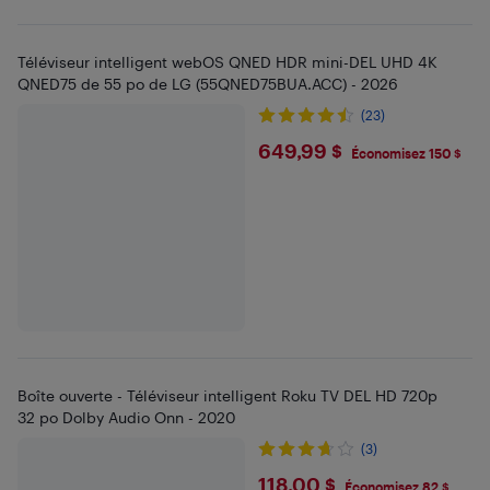
Téléviseur intelligent webOS QNED HDR mini-DEL UHD 4K
QNED75 de 55 po de LG (55QNED75BUA.ACC) - 2026
(23)
$649.99
649,99 $
Économisez 150 $
Boîte ouverte - Téléviseur intelligent Roku TV DEL HD 720p
32 po Dolby Audio Onn - 2020
(3)
$118
118,00 $
Économisez 82 $