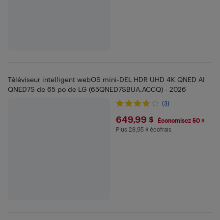
Téléviseur intelligent webOS mini-DEL HDR UHD 4K QNED AI
QNED7S de 65 po de LG (65QNED7SBUA.ACCQ) - 2026
(3)
$649.99
649,99 $
Économisez 50 $
Plus 28,95 $ écofrais
Plus 28.95 $ en écofrais