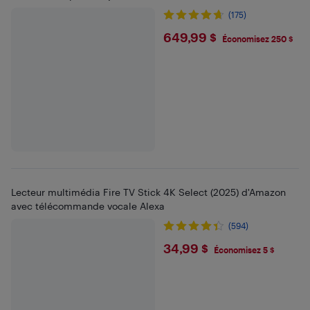
(175)
$649.99
649,99 $
Économisez 250 $
Lecteur multimédia Fire TV Stick 4K Select (2025) d'Amazon
avec télécommande vocale Alexa
(594)
$34.99
34,99 $
Économisez 5 $