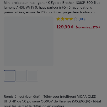
Mini projecteur intelligent 4K Eye de Brother, 1080P, 300 True
lumens ANSI, Wi-Fi 6, haut-parleur intégré, applications
préinstallées, écran de 235 po Super projecteur tout-en-un
ultrarapide
(103)
$129.99
129,99 $
Économisez 270 $
Remis à neuf (bon état) - Téléviseur intelligent VIDAA QLED
UHD 4K de 50 po série QD6QV de Hisense (50QD6QV) - Idéal
pour les jeux et la diffusion en continu