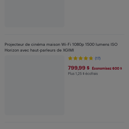
Projecteur de cinéma maison Wi-Fi 1080p 1500 lumens ISO
Horizon avec haut-parleurs de XGIMI
(17)
$799.99
799,99 $
Économisez 600 $
Plus 1,25 $ écofrais
Plus 1.25 $ en écofrais