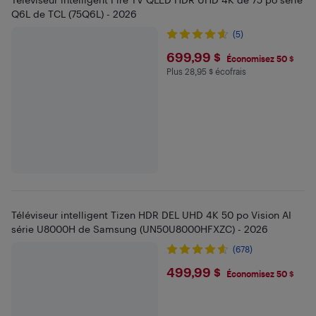
Q6L de TCL (75Q6L) - 2026
(5)
$699.99
699,99 $
Économisez 50 $
Plus 28,95 $ écofrais
Plus 28.95 $ en écofrais
Téléviseur intelligent Tizen HDR DEL UHD 4K 50 po Vision AI
série U8000H de Samsung (UN50U8000HFXZC) - 2026
(678)
$499.99
499,99 $
Économisez 50 $