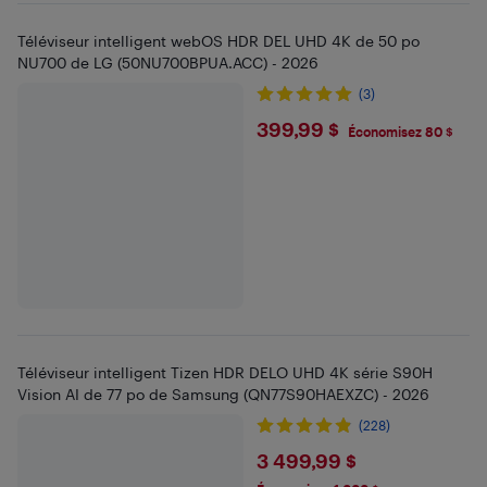
Téléviseur intelligent webOS HDR DEL UHD 4K de 50 po
NU700 de LG (50NU700BPUA.ACC) - 2026
(3)
$399.99
399,99 $
Économisez 80 $
Téléviseur intelligent Tizen HDR DELO UHD 4K série S90H
Vision AI de 77 po de Samsung (QN77S90HAEXZC) - 2026
(228)
$3499.99
3 499,99 $