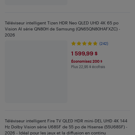
Téléviseur intelligent Tizen HDR Neo QLED UHD 4K 65 po
Vision AI série QN80H de Samsung (QN65QN80HAFXZC) -
2026
(242)
$1599.99
1 599,99 $
Économisez 200 $
Plus 22,95 $ écofrais
Plus 22.95 $ en écofrais
Téléviseur intelligent Fire TV QLED HDR mini-DEL UHD 4K 144
Hz Dolby Vision série U68SF de 55 po de Hisense (55U68SF) -
2026 - Idéal pour les jeux et la diffusion en continu