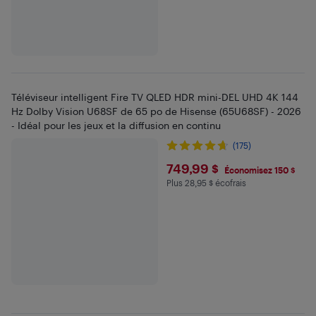
Téléviseur intelligent Fire TV QLED HDR mini-DEL UHD 4K 144
Hz Dolby Vision U68SF de 65 po de Hisense (65U68SF) - 2026
- Idéal pour les jeux et la diffusion en continu
(175)
$749.99
749,99 $
Économisez 150 $
Plus 28,95 $ écofrais
Plus 28.95 $ en écofrais