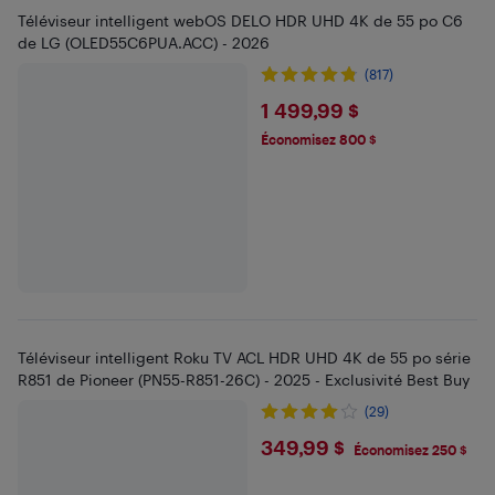
Téléviseur intelligent webOS DELO HDR UHD 4K de 55 po C6
de LG (OLED55C6PUA.ACC) - 2026
(817)
$1499.99
1 499,99 $
Économisez 800 $
Téléviseur intelligent Roku TV ACL HDR UHD 4K de 55 po série
R851 de Pioneer (PN55-R851-26C) - 2025 - Exclusivité Best Buy
(29)
$349.99
349,99 $
Économisez 250 $