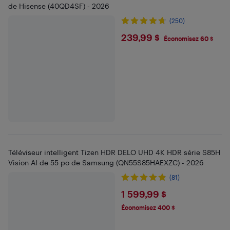
de Hisense (40QD4SF) - 2026
(250)
$239.99
239,99 $
Économisez 60 $
Téléviseur intelligent Tizen HDR DELO UHD 4K HDR série S85H
Vision AI de 55 po de Samsung (QN55S85HAEXZC) - 2026
(81)
$1599.99
1 599,99 $
Économisez 400 $