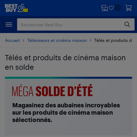
Passer
Passer
au
au
contenu
pied
principal
de
page
Accueil
Téléviseurs et cinéma maison
Télés et produits de
Télés et produits de cinéma maison
en solde
Passer aux résultats
Magasinez des aubaines incroyables
sur les produits de cinéma maison
sélectionnés.