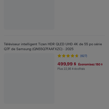
Téléviseur intelligent Tizen HDR QLED UHD 4K de 55 po série
Q7F de Samsung (QN55Q7FAAFXZC) - 2025
(627)
$499.99
499,99 $
Économisez 150 $
Plus 22,95 $ écofrais
Plus 22.95 $ en écofrais