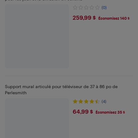
(0)
$259.99
259,99 $
Économisez 140 $
Support mural articulé pour téléviseur de 37 à 86 po de
Perlesmith
(4)
$64.99
64,99 $
Économisez 35 $