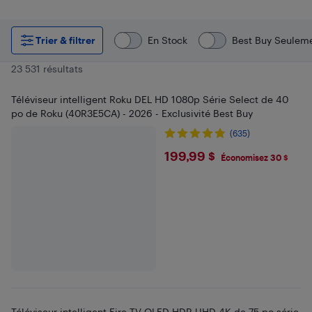
Trier & filtrer
En Stock
Best Buy Seulem
23 531 résultats
Téléviseur intelligent Roku DEL HD 1080p Série Select de 40
po de Roku (40R3E5CA) - 2026 - Exclusivité Best Buy
(635)
$199.99
199,99 $
Économisez 30 $
Téléviseur intelligent Fire TV QLED HDR UHD 4K de 75 po série