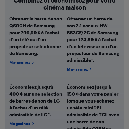
Combinez et économisez pour votre
cinéma maison
Obtenez la barre de son
Obtenez un barre de
QS90H de Samsung
son 2.1 canaux HW-
pour 799,99 $ à l'achat
B53CF/ZC de Samsung
d'un télé ou d'un
pour 124,99 $ à l'achat
projecteur sélectionné
d'un téléviseur ou d'un
de Samsung.
projecteur de Samsung
admissible*.
Magasinez
Magasinez
Économisez jusqu'à
Économisez jusqu'à
400 $ sur une sélection
150 $ dans votre panier
de barres de son de LG
lorsque vous achetez
à l'achat d'un télé
un télé miniDEL
admissible de LG*.
admissible de TCL avec
une barre de son
Magasinez
admissible Q75H ou