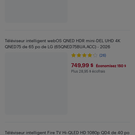
Téléviseur intelligent webOS QNED HDR mini-DEL UHD 4K
QNED75 de 65 po de LG (65QNED75BUA.ACC) - 2026
(26)
$749.99
749,99 $
Économisez 150 $
Plus 28,95 $ écofrais
Plus 28.95 $ en écofrais
Téléviseur intelligent Fire TV Hi-QLED HD 1080p QD4 de 40 po