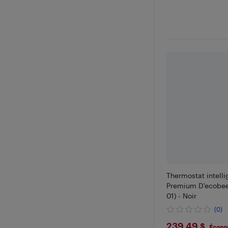
Thermostat intelli
Premium D'ecobee
01) - Noir
(0)
$239.49
239,49 $
Écono