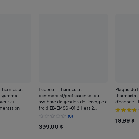
Thermostat
Ecobee – Thermostat
Plaque de f
de gamme
commercial/professionnel du
thermostat 
teur et
système de gestion de l'énergie à
d'ecobee - 
imentation
froid EB-EMSSi-01 2 Heat 2
d'ecobee, écran couleur non
(0)
$19.
19,99 $
tactile, connectivité Internet
$399
399,00 $