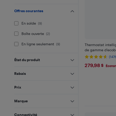
Offres courantes
En solde
(
9
)
Boîte ouverte
(
2
)
En ligne seulement
(
9
)
Thermostat intelli
de gamme d'ecobe
(147
État du produit
$279.98
279,98 $
Économ
Rabais
Prix
Marque
Connectivité