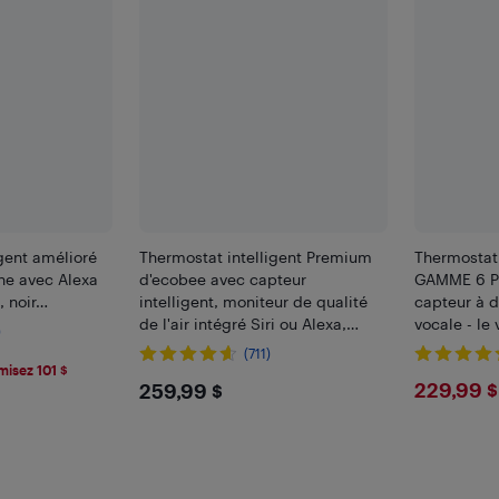
gent amélioré
Thermostat intelligent Premium
Thermostat
ne avec Alexa
d'ecobee avec capteur
GAMME 6 Pr
, noir…
intelligent, moniteur de qualité
capteur à 
de l'air intégré Siri ou Alexa,
vocale - le
)
noir…
garantie
(711)
isez 101 $
$259.99
$229
229,99 $
259,99 $