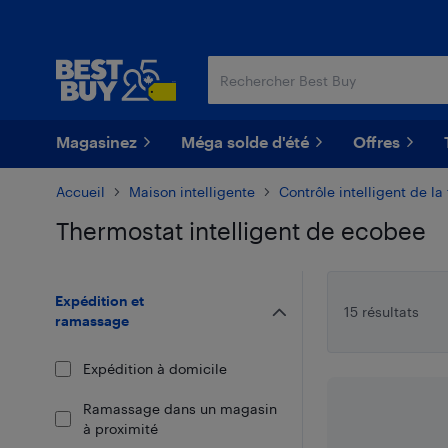
Passer
Passer
au
au
contenu
pied
principal
de
page
Magasinez
Méga solde d'été
Offres
Accueil
Maison intelligente
Contrôle intelligent de l
Thermostat intelligent de ecobee
Passer aux résultats
Expédition et
15 résultats
ramassage
Expédition à domicile
Ramassage dans un magasin
à proximité