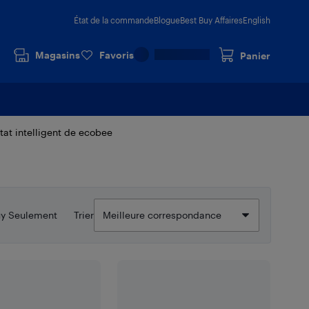
État de la commande
Blogue
Best Buy Affaires
English
Magasins
Favoris
Panier
at intelligent de ecobee
uy Seulement
Trier