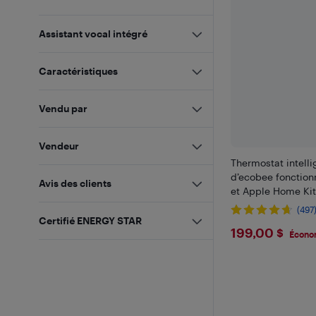
Assistant vocal intégré
Caractéristiques
Vendu par
Vendeur
Thermostat intelli
d’ecobee fonction
Avis des clients
et Apple Home Kit
(497
Certifié ENERGY STAR
$199
199,00 $
Économ