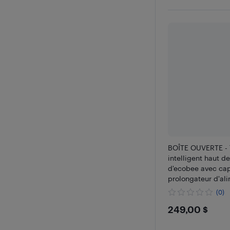
BOÎTE OUVERTE - 
intelligent haut 
d'ecobee avec cap
prolongateur d'al
(0)
$249
249,00 $