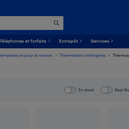
Téléphones et forfaits
Entrepôt
Services
a température pour la maison
Thermostats intelligents
Thermost
En stock
Best B