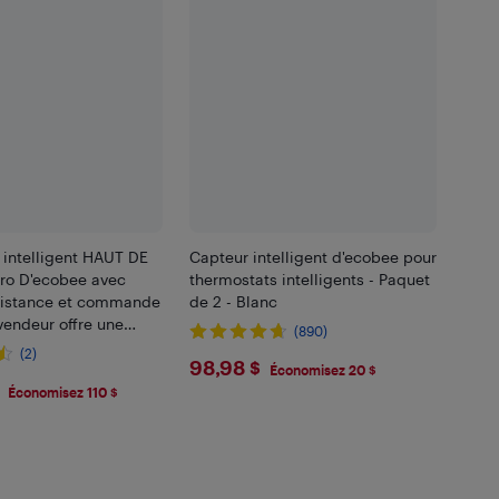
 intelligent HAUT DE
Capteur intelligent d'ecobee pour
o D'ecobee avec
thermostats intelligents - Paquet
distance et commande
de 2 - Blanc
 vendeur offre une
(890)
(2)
$98.98
98,98 $
Économisez 20 $
.99
Économisez 110 $