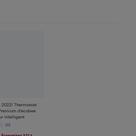
 2022! Thermostat
 Premium d’ecobee
r intelligent
(0)
.9
Économisez 322 $