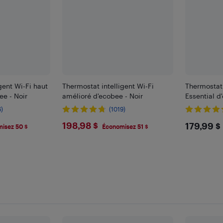
gent Wi-Fi haut
Thermostat intelligent Wi-Fi
Thermostat 
e - Noir
amélioré d'ecobee - Noir
Essential d
6)
(1019)
$198.98
$179
198,98 $
179,99 $
isez 50 $
Économisez 51 $