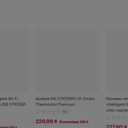
gent Wi-Fi
ecobee EB-STATE6PC-01 Smart
Nouveau en
 (EB-STATE6P-
Thermostat Premium
intelligent
avec capteu
(0)
$229.99
229,99 $
Économisez 100 $
$277
277,90 $
misez 90 $