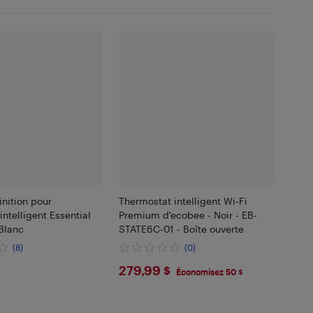
inition pour
Thermostat intelligent Wi-Fi
intelligent Essential
Premium d'ecobee - Noir - EB-
Blanc
STATE6C-01 - Boîte ouverte
(8)
(0)
99
$279.99
279,99 $
Économisez 50 $