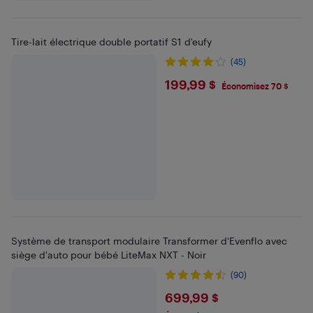
Tire-lait électrique double portatif S1 d'eufy
(45)
$199.99
199,99 $
Économisez 70 $
Système de transport modulaire Transformer d'Evenflo avec
siège d'auto pour bébé LiteMax NXT - Noir
(90)
$699.99
699,99 $