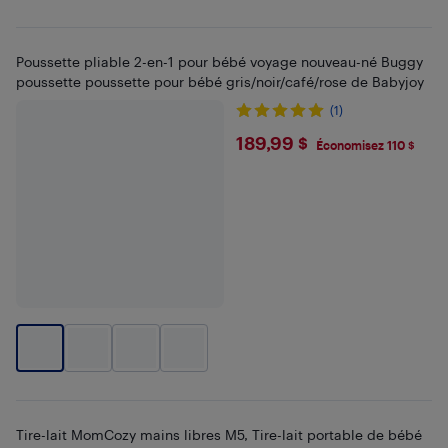
Poussette pliable 2-en-1 pour bébé voyage nouveau-né Buggy
poussette poussette pour bébé gris/noir/café/rose de Babyjoy
(1)
$189.99
189,99 $
Économisez 110 $
Tire-lait MomCozy mains libres M5, Tire-lait portable de bébé