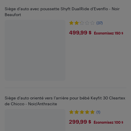
Siège d'auto avec poussette Shyft DualRide d'Evenflo - Noir
Beaufort
(37)
$499.99
499,99 $
Économisez 150 $
Siège d'auto orienté vers l'arrière pour bébé Keyfit 30 Cleartex
de Chicco - Noir/Anthracite
(1)
$299.99
299,99 $
Économisez 100 $