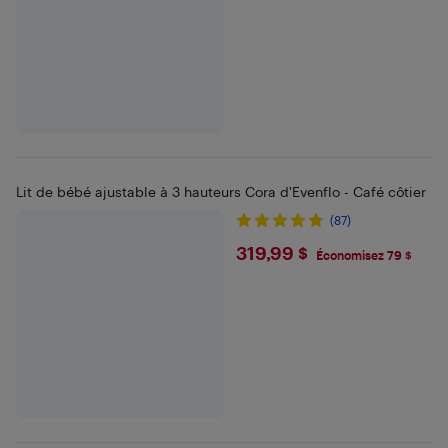
Lit de bébé ajustable à 3 hauteurs Cora d'Evenflo - Café côtier
(87)
$319.99
319,99 $
Économisez 79 $