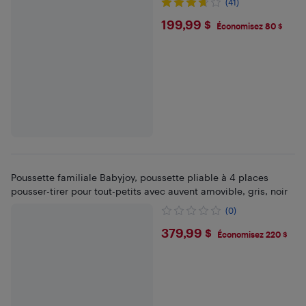
(41)
$199.99
199,99 $
Économisez 80 $
Poussette familiale Babyjoy, poussette pliable à 4 places
pousser-tirer pour tout-petits avec auvent amovible, gris, noir
(0)
$379.99
379,99 $
Économisez 220 $