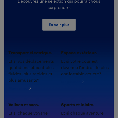
Découvrez une sélection qui pourrait vous
surprendre.
En voir plus
Transport électrique.
Espace extérieur.
Et si vos déplacements
Et si votre cour est
quotidiens étaient plus
devenue l'endroit le plus
fluides, plus rapides et
confortable cet été?
plus amusants?
Magasinez
Magasinez
Valises et sacs.
Sports et loisirs.
Et si chaque voyage
Et si chaque aventure