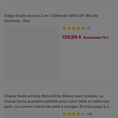
Siège d'auto de luxe 3-en-1 Defender MAX SIP 360 de
Harmony - Noir
(1)
$159.99
159,99 $
Économisez 70 $
Chaise haute en bois MotionGrey Blessy avec plateau. La
chaise haute ajustable parfaite pour votre bébé et votre tout-
petit, ou comme chaise de salle à manger. (6 mois jusqu'à 250
lb) - bois
(19)