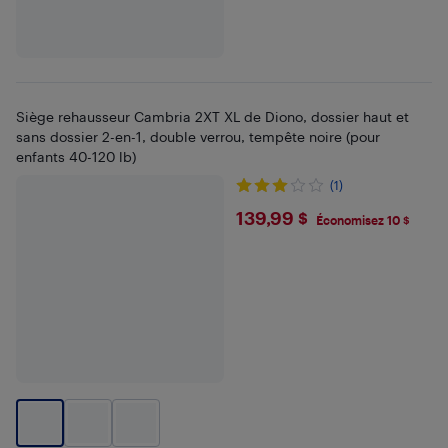
Siège rehausseur Cambria 2XT XL de Diono, dossier haut et
sans dossier 2-en-1, double verrou, tempête noire (pour
enfants 40-120 lb)
(1)
$139.99
139,99 $
Économisez 10 $