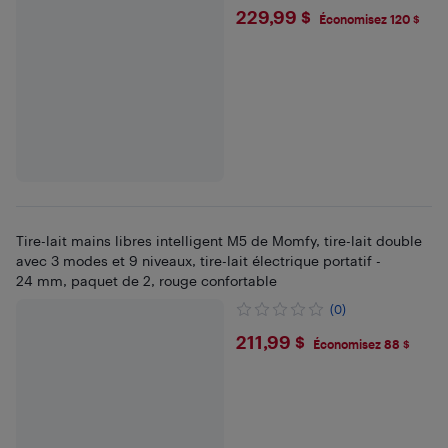
$229.99
229,99 $
Économisez 120 $
Tire-lait mains libres intelligent M5 de Momfy, tire-lait double
avec 3 modes et 9 niveaux, tire-lait électrique portatif -
24 mm, paquet de 2, rouge confortable
(0)
$211.99
211,99 $
Économisez 88 $