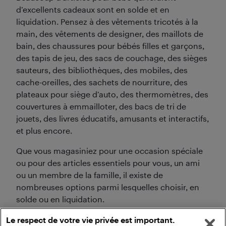
d’excellents cadeaux sont en solde et en
liquidation. Pensez à des vêtements tricotés à la
main, des vêtements de designer, des maillots de
bain, des chaussures pour bébés filles et garçons,
des tapis de jeu, des sacs de couchage, des sièges
sauteurs, des bibliothèques, des mobiles, des
cache-oreilles, des sachets de nourriture, des
plateaux pour siège d’auto, des thermomètres, des
couvertures à emmailloter, des bacs de tri de
jouets, des livres éducatifs, amusants et interactifs,
et plus encore.
Que vous magasiniez pour une occasion spéciale
ou pour des articles essentiels pour vous, un ami
ou un membre de la famille, il existe de
nombreuses options parmi lesquelles choisir, en
solde ou en liquidation.
Le respect de votre vie privée est important.