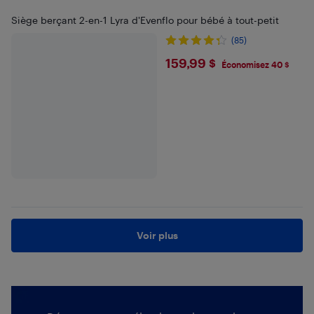
Siège berçant 2-en-1 Lyra d'Evenflo pour bébé à tout-petit
(85)
$159.99
159,99 $
Économisez 40 $
Voir plus