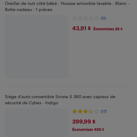
Oreiller de nuit côté bébé - Housse amovible lavable - Blanc -
Boîte-cadeau - 1 pièces
(0)
$43.91
43,91 $
Économisez 26 $
Siège d'auto convertible Sirona S 360 avec capteur de
sécurité de Cybex - Indigo
(17)
$399.99
399,99 $
Économisez 400 $