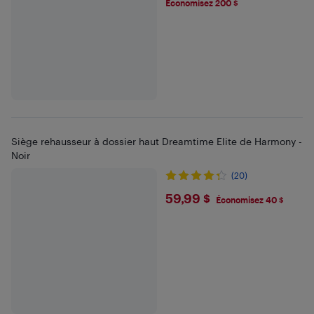
Économisez 200 $
Siège rehausseur à dossier haut Dreamtime Elite de Harmony -
Noir
(20)
$59.99
59,99 $
Économisez 40 $