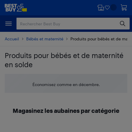
Passer
Passer
au
au
contenu
pied
principal
de
page
Accueil
Bébés et maternité
Produits pour bébés et de mate
Produits pour bébés et de maternité
en solde
Passer aux résultats
Économisez comme en décembre.
Magasinez les aubaines par catégorie