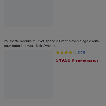
Poussette modulaire Pivot Xpand d'Evenflo avec siège d'auto
pour bébé LiteMax - Noir Ayrshire
(369)
$549.99
549,99 $
Économisez 50 $