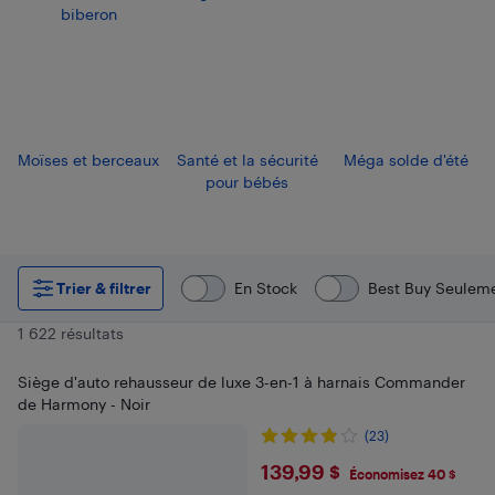
biberon
Moïses et berceaux
Santé et la sécurité
Méga solde d'été
pour bébés
Trier & filtrer
En Stock
Best Buy Seulem
1 622 résultats
Siège d'auto rehausseur de luxe 3-en-1 à harnais Commander
de Harmony - Noir
(23)
$139.99
139,99 $
Économisez 40 $