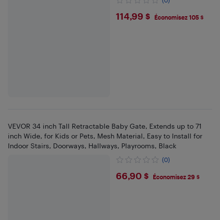
$114.99
114,99 $
Économisez 105 $
VEVOR 34 inch Tall Retractable Baby Gate, Extends up to 71
inch Wide, for Kids or Pets, Mesh Material, Easy to Install for
Indoor Stairs, Doorways, Hallways, Playrooms, Black
(0)
$66.9
66,90 $
Économisez 29 $