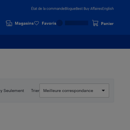
État de la commande
Blogue
Best Buy Affaires
English
Magasins
Favoris
Panier
uy Seulement
Trier