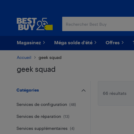
Passer
Passer
au
au
contenu
pied
principal
de
page
Magasinez
Méga solde d'été
Offres
Accueil
geek squad
geek squad
Passer aux résultats
Catégories
66 résultats
Services de configuration
(
48
)
Services de réparation
(
13
)
Services supplémentaires
(
4
)