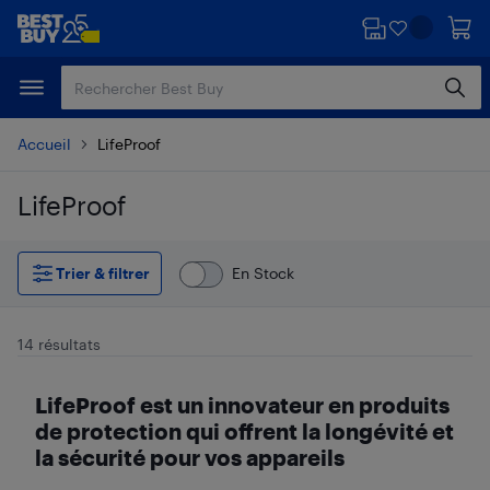
Passer
Passer
au
au
contenu
pied
principal
de
page
Accueil
LifeProof
LifeProof
Passer aux résultats
Trier & filtrer
En Stock
14 résultats
LifeProof est un innovateur en produits
de protection qui offrent la longévité et
la sécurité pour vos appareils