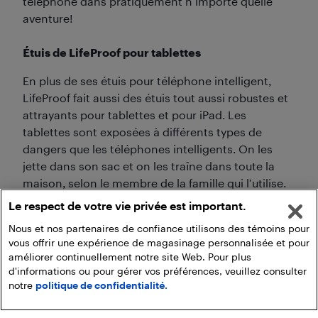
téléphone dans pratiquement n’importe quelle
aventure!
Étuis de LifeProof pour tablettes
En plus de ses étuis pour téléphone intelligent,
LifeProof fait aussi des étuis tout aussi robustes et
attrayants pour tablettes et pour iPad. Les
tablettes sont exposées à différents types de
dangers que les téléphones intelligents. On les
jette dans son sac et on les traîne dans toute la
maison, selon le membre de la famille qui l’utilise.
Le respect de votre vie privée est important.
LifeProof vous aide à tirer le maximum de votre
appareil avec ses étuis robustes compatibles à une
Nous et nos partenaires de confiance utilisons des témoins pour
vous offrir une expérience de magasinage personnalisée et pour
vaste gamme de modèles.
améliorer continuellement notre site Web. Pour plus
d'informations ou pour gérer vos préférences, veuillez consulter
notre
politique de confidentialité.