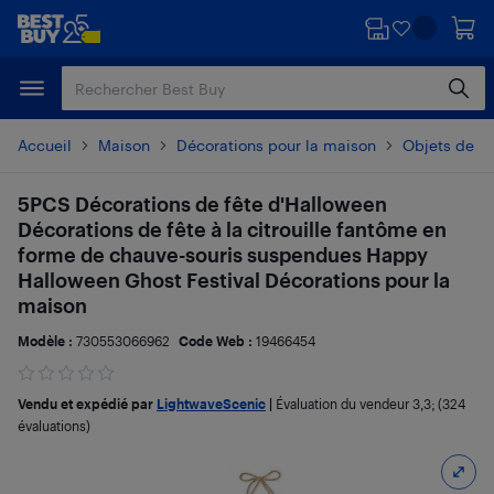
Passer
Passer
au
au
contenu
pied
principal
de
page
Accueil
Maison
Décorations pour la maison
Objets de dé
5PCS Décorations de fête d'Halloween
Décorations de fête à la citrouille fantôme en
forme de chauve-souris suspendues Happy
Halloween Ghost Festival Décorations pour la
maison
Modèle :
730553066962
Code Web :
19466454
Vendu et expédié par
LightwaveScenic
|
Évaluation du vendeur
3,3
; (324
évaluations)