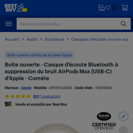
Passer
Passer
au
au
contenu
pied
principal
de
page
Accueil
Audio
Écouteurs
Casques d'écoute circum-auricu
Boîte ouverte certifié par la Geek Squad
Boîte ouverte - Casque d'écoute Bluetooth à
suppression du bruit AirPods Max (USB-C)
d'Apple - Comète
Marque :
Apple
Modèle :
MWW53AM/A
Code Web :
19306648
5.0
(1 évaluation)
Vendu et expédié par Best Buy