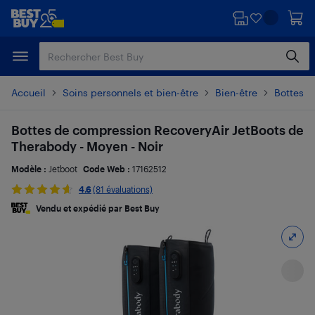
Passer
Passer
au
au
contenu
pied
principal
de
page
Accueil
Soins personnels et bien-être
Bien-être
Bottes d
Bottes de compression RecoveryAir JetBoots de
Therabody - Moyen - Noir
Modèle :
Jetboot
Code Web :
17162512
4.6
(81 évaluations)
Vendu et expédié par Best Buy