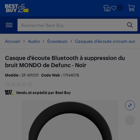
Passer
Passer
au
au
contenu
pied
principal
de
page
Accueil
Audio
Écouteurs
Casques d'écoute circum-auricu
Casque d'écoute Bluetooth à suppression du
bruit MONDO de Defunc - Noir
Modèle :
DF-M1001
Code Web :
17144078
Vendu et expédié par Best Buy