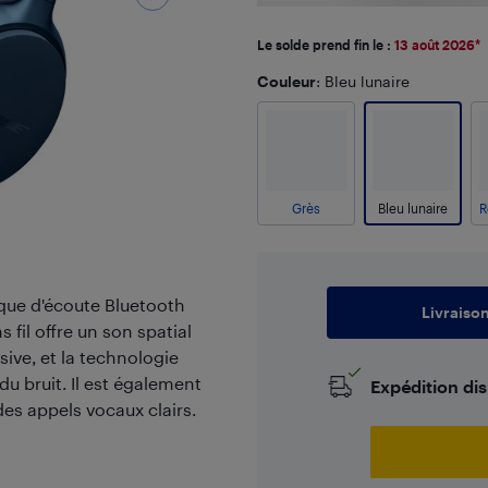
Le solde prend fin le :
13 août 2026
*
Couleur
: Bleu lunaire
Grès
Bleu lunaire
sque d'écoute Bluetooth
Livraiso
fil offre un son spatial
ive, et la technologie
u bruit. Il est également
Expédition di
es appels vocaux clairs.