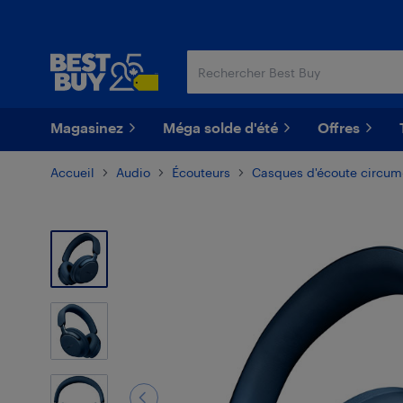
Passer
Passer
au
au
contenu
pied
principal
de
page
Magasinez
Méga solde d'été
Offres
Accueil
Audio
Écouteurs
Casques d'écoute circum-