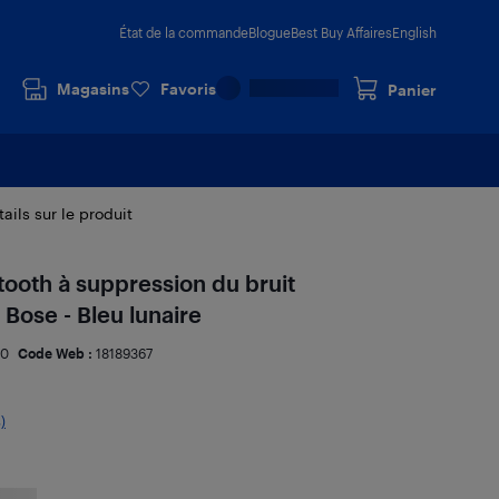
État de la commande
Blogue
Best Buy Affaires
English
Magasins
Favoris
Panier
ails sur le produit
ooth à suppression du bruit
Bose - Bleu lunaire
00
Code Web :
18189367
)