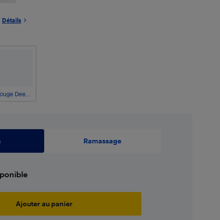
Détails
Rouge Deep Plum
n
Ramassage
sponible
Ajouter au panier