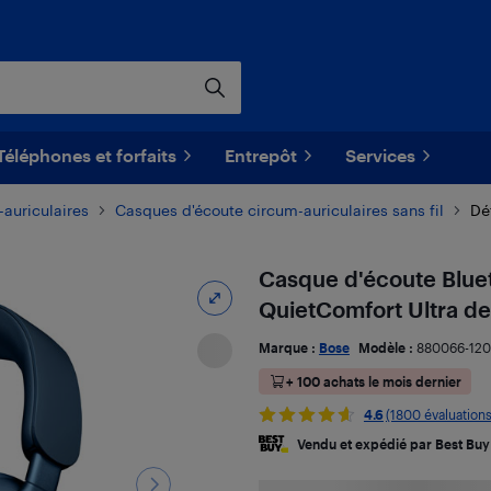
Téléphones et forfaits
Entrepôt
Services
auriculaires
Casques d'écoute circum-auriculaires sans fil
Dét
Casque d'écoute Bluet
QuietComfort Ultra de 
Marque :
Bose
Modèle :
880066-12
+ 100 achats le mois dernier
4.6
(1800 évaluations
Vendu et expédié par Best Buy