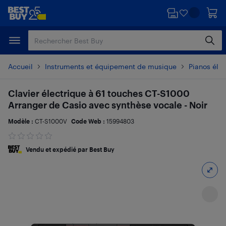
Passer
Passer
au
au
contenu
pied
principal
de
page
Accueil
Instruments et équipement de musique
Pianos élec
Clavier électrique à 61 touches CT-S1000
Arranger de Casio avec synthèse vocale - Noir
Modèle :
CT-S1000V
Code Web :
15994803
Vendu et expédié par Best Buy