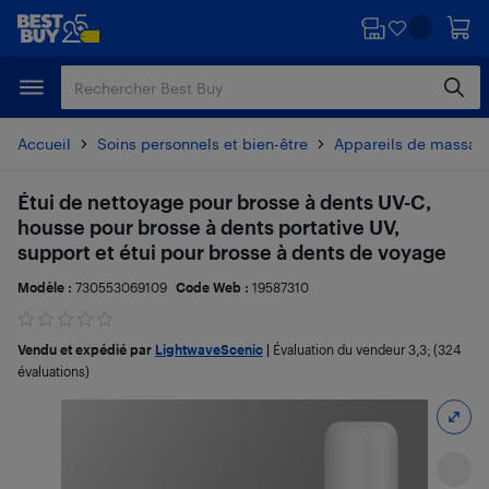
Passer
Passer
au
au
contenu
pied
principal
de
page
Accueil
Soins personnels et bien-être
Appareils de massag
Étui de nettoyage pour brosse à dents UV-C,
housse pour brosse à dents portative UV,
support et étui pour brosse à dents de voyage
Modèle :
730553069109
Code Web :
19587310
Vendu et expédié par
LightwaveScenic
|
Évaluation du vendeur
3,3
; (324
évaluations)