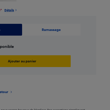
6
*
Détails
n
Ramassage
sponible
Ajouter au panier
retour