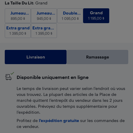
La Taille Du Lit
: Grand
Grand
1 195,00
$
Jumeau (Simple)
Jumeau extra grand (Simple extra grand)
895,00
$
Double (Pleine grandeur)
Grand
1 095
94
Jumeau
Jumeau
Double
1 195,00
$
(Simple)
895,00
$
extra grand
945,00
$
1 095,00
(Pleine
$
(Simple
grandeur)
Extra grand
1 395,00
Extra grand californien
$
1 395,00
$
Extra grand
Extra grand
extra grand)
1 395,00
$
californien
1 395,00
$
Livraison
Ramassage
Disponible uniquement en ligne
Le temps de livraison peut varier selon l'endroit où vous
vous trouvez. La plupart des articles de la Place de
marché quittent l’entrepôt du vendeur dans les 2 jours
ouvrables. Prévoyez du temps supplémentaire pour
l’expédition.
Profitez de
l'expédition gratuite
sur les commandes de
ce vendeur.