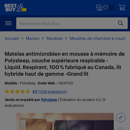
Passer
Passer
au
au
contenu
pied
principal
de
page
Accueil
Maison
Meubles
Meubles de chambre à couche
Matelas antimicrobien en mousse à mémoire de
Polysleep, couche supérieure respirable -
Liquid. Respirant, 100 % fabriqué au Canada, lit
hybride haut de gamme -Grand lit
Modèle :
Polysleep
Code Web :
13547133
4.7
(1038 évaluations)
Vendu et expédié par
Polysleep
|
Évaluation du vendeur
4,2
; (5
évaluations)