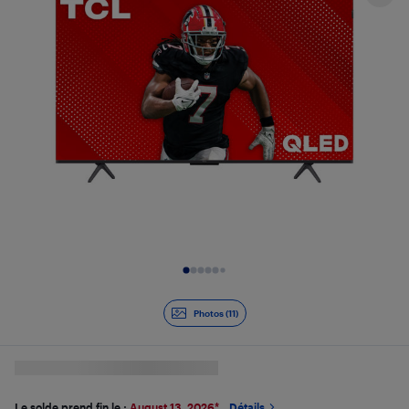
Diapositive 1 de 11
Photos (11)
Le solde prend fin le :
August 13, 2026
*
Détails