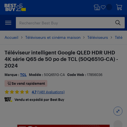
Passer
Passer
au
au
contenu
pied
principal
de
page
Accueil
Téléviseurs et cinéma maison
Téléviseurs
Télévi
Téléviseur intelligent Google QLED HDR UHD
4K série Q65 de 50 po de TCL (50Q651G-CA) -
2024
Marque :
TCL
Modèle :
50Q651G-CA
Code Web :
17856036
Se vend rapidement
4.7
(1461 évaluations)
Vendu et expédié par Best Buy