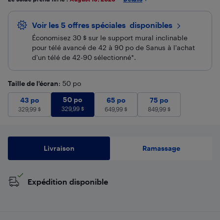
Voir les 5 offres spéciales
 disponibles
Économisez 30 $ sur le support mural inclinable
pour télé avancé de 42 à 90 po de Sanus à l'achat
d'un télé de 42-90 sélectionné*.
Taille de l'écran
: 50 po
50 po
329,99
$
43 po
329,99
50 po
$
65 po
649,99
75 po
$
849,99
$
43 po
65 po
75 po
329,99
$
329,99
$
649,99
$
849,99
$
Livraison
Ramassage
Expédition disponible