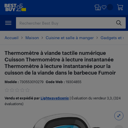
Passer
Passer
au
au
contenu
pied
principal
de
page
Accueil
Maison
Cuisine et salle à manger
Gadgets et ust
Thermomètre à viande tactile numérique
Cuisson Thermomètre à lecture instantanée
Thermomètre à lecture instantanée pour la
cuisson de la viande dans le barbecue Fumoir
Modèle :
730553010279
Code Web :
19304855
Vendu et expédié par
LightwaveScenic
|
Évaluation du vendeur
3,3
; (324
évaluations)