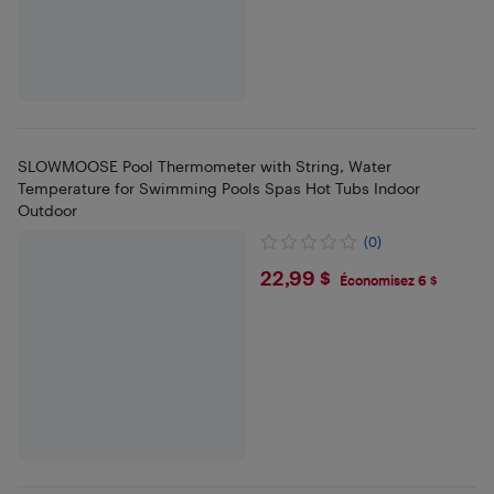
SLOWMOOSE Pool Thermometer with String, Water
Temperature for Swimming Pools Spas Hot Tubs Indoor
Outdoor
(0)
$22.99
22,99 $
Économisez 6 $