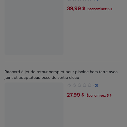
$39.99
39,99 $
Économisez 6 $
Raccord à jet de retour complet pour piscine hors terre avec
joint et adaptateur, buse de sortie d'eau
(0)
$27.99
27,99 $
Économisez 3 $