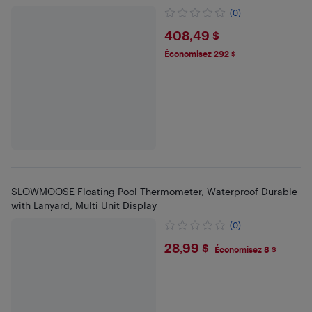
(0)
$408.49
408,49 $
Économisez 292 $
SLOWMOOSE Floating Pool Thermometer, Waterproof Durable
with Lanyard, Multi Unit Display
(0)
$28.99
28,99 $
Économisez 8 $