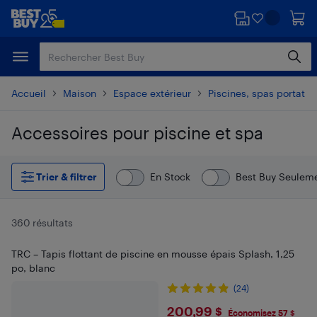
Passer
Passer
au
au
contenu
pied
principal
de
page
Accueil
Maison
Espace extérieur
Piscines, spas portatif
Accessoires pour piscine et spa
Passer aux résultats
Trier & filtrer
En Stock
Best Buy Seulem
360 résultats
TRC – Tapis flottant de piscine en mousse épais Splash, 1,25
po, blanc
(24)
$200.99
200,99 $
Économisez 57 $