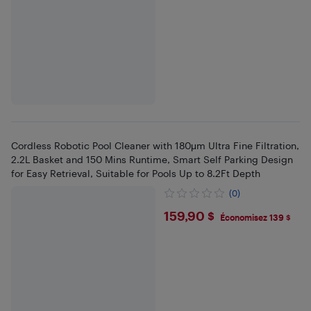
Cordless Robotic Pool Cleaner with 180μm Ultra Fine Filtration,
2.2L Basket and 150 Mins Runtime, Smart Self Parking Design
for Easy Retrieval, Suitable for Pools Up to 8.2Ft Depth
(0)
$159.9
159,90 $
Économisez 139 $