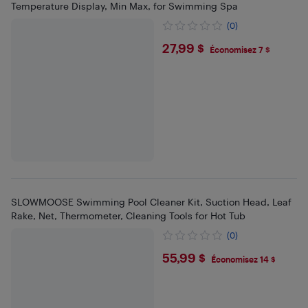
Temperature Display, Min Max, for Swimming Spa
(0)
$27.99
27,99 $
Économisez 7 $
SLOWMOOSE Swimming Pool Cleaner Kit, Suction Head, Leaf
Rake, Net, Thermometer, Cleaning Tools for Hot Tub
(0)
$55.99
55,99 $
Économisez 14 $