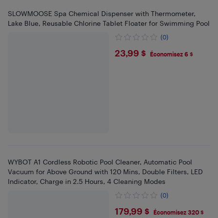
SLOWMOOSE Spa Chemical Dispenser with Thermometer,
Lake Blue, Reusable Chlorine Tablet Floater for Swimming Pool
(0)
$23.99
23,99 $
Économisez 6 $
WYBOT A1 Cordless Robotic Pool Cleaner, Automatic Pool
Vacuum for Above Ground with 120 Mins, Double Filters, LED
Indicator, Charge in 2.5 Hours, 4 Cleaning Modes
(0)
$179.99
179,99 $
Économisez 320 $