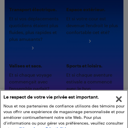
Transport électrique.
Espace extérieur.
Et si vos déplacements
Et si votre cour est
quotidiens étaient plus
devenue l'endroit le plus
fluides, plus rapides et
confortable cet été?
plus amusants?
Magasinez
Magasinez
Valises et sacs.
Sports et loisirs.
Et si chaque voyage
Et si chaque aventure
commençait avec
estivale a commencé
l'ensemble parfait?
avec le bon
équipement?
Le respect de votre vie privée est important.
Magasinez
Magasinez
Nous et nos partenaires de confiance utilisons des témoins pour
vous offrir une expérience de magasinage personnalisée et pour
améliorer continuellement notre site Web. Pour plus
d'informations ou pour gérer vos préférences, veuillez consulter