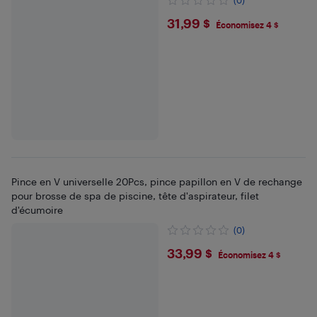
(0)
$31.99
31,99 $
Économisez 4 $
Pince en V universelle 20Pcs, pince papillon en V de rechange
pour brosse de spa de piscine, tête d'aspirateur, filet
d'écumoire
(0)
$33.99
33,99 $
Économisez 4 $