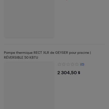
Pompe thermique RECT XLR de GEYSER pour piscine |
RÉVERSIBLE 50 KBTU
(0)
$2304.5
2 304,50 $