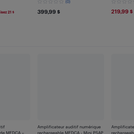
(0)
$399.99
$219
219,99 $
399,99 $
sez 21 $
tif
Amplificateur auditif numérique
Amplificate
 de MEDCA –
rechargeable MEDCA - Mini PSAP
rechargeab