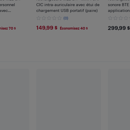
ersonnel
CIC intra-auriculaire avec étui de
sonore BTE 
 avec
chargement USB portatif (paire)
application
uit pour
suppressio
(0)
bruit
$149.99
$299
149,99 $
299,99 $
isez 70 $
Économisez 40 $