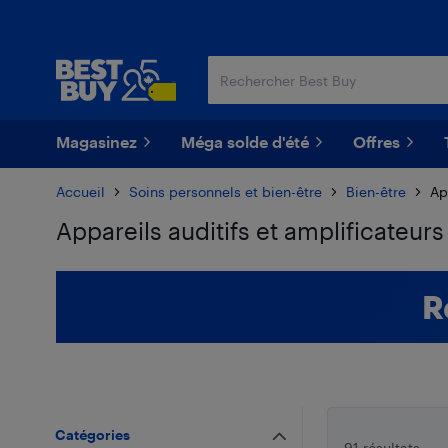
Passer
Passer
au
au
contenu
pied
principal
de
page
Magasinez
Méga solde d'été
Offres
Accueil
Soins personnels et bien-être
Bien-être
Ap
Appareils auditifs et amplificateur
Passer aux résultats
R
Catégories
91 résultats