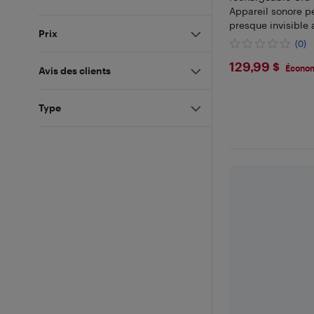
Appareil sonore p
presque invisible
Prix
suppression du br
(0)
adultes
$129.99
129,99 $
Économ
Avis des clients
Type