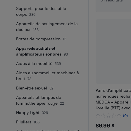
Supports pour le dos et le
corps
236
Appareils de soulagement de la
douleur
158
Bottes de compression
15
Appareils auditifs et
amplificateurs sonores
93
Aides à la mobilité
539
Aides au sommeil et machines à
bruit
73
Bien-être sexuel
32
Paire d'amplificat
numériques recha
Appareils et lampes de
MEDCA – Appareil 
luminothérapie rouge
22
l'oreille (BTE) ave
Happy Light
329
chargement USB
(0)
Piluliers
106
$89.99
89,99 $