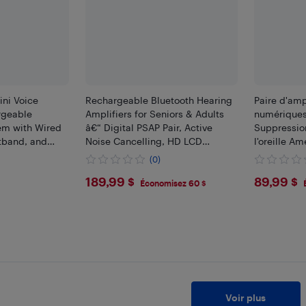
ni Voice
Rechargeable Bluetooth Hearing
Paire d'amp
rgeable
Amplifiers for Seniors & Adults
numérique
em with Wired
â€“ Digital PSAP Pair, Active
Suppression
tband, and
Noise Cancelling, HD LCD
l'oreille Am
or Teachers &
Charging Case, No Programming
personnel
(0)
Required for Easy Use
volume à u
$189.99
$89.
189,99 $
89,99 $
programmat
Économisez 60 $
Voir plus