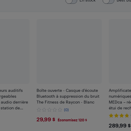
eurs auditifs
Boîte ouverte - Casque d'écoute
Amplificate
rgeables
Bluetooth à suppression du bruit
numériques
audio derrière
The Fitness de Raycon - Blanc
MEDca – ré
c station de
étui de rec
(0)
puissance (
$29.99
29,99 $
Économisez 120 $
$289
289,99 $