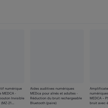
itif numérique
Aides auditives numériques
Amplificate
e MEDCA -
MEDca pour aînés et adultes -
numériques
bouton Invisible
Réduction du bruit rechargeable
MEDCA – PS
i (MZ-21
Bluetooth (paire)
bruit avec 
magnétiqu