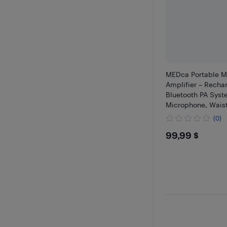
MEDca Portable Mi
Amplifier – Recha
Bluetooth PA Syst
Microphone, Wais
MP3/Aux Support f
(0)
Trainers
$99.99
99,99 $