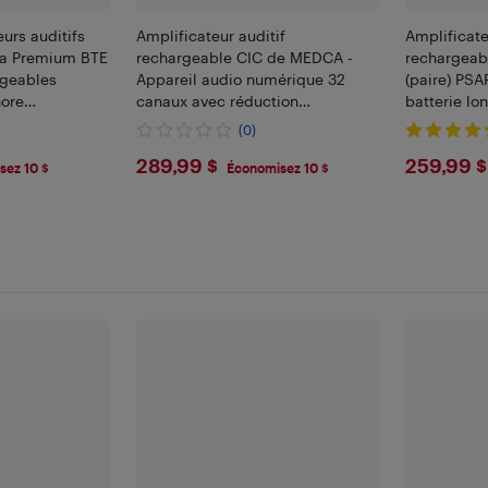
eurs auditifs
Amplificateur auditif
Amplificate
a Premium BTE
rechargeable CIC de MEDCA -
rechargeab
rgeables
Appareil audio numérique 32
(paire) PSA
nore
canaux avec réduction
batterie lo
e l'oreille pour
intelligente du bruit (paire OTC)
conception 
(0)
clair
journée, su
$289.99
$259
289,99 $
259,99 $
sez 10 $
Économisez 10 $