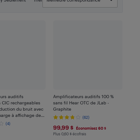
urs auditifs
Amplificateurs auditifs 100 %
 CIC rechargeables
sans fil Hear OTC de JLab -
duction du bruit avec
Graphite
harge à affichage de
(62)
paire)
(4)
$99.99
99,99 $
Économisez 60 $
.99
Plus 0,60 $ écofrais
Plus 0.6 $ en écofrais