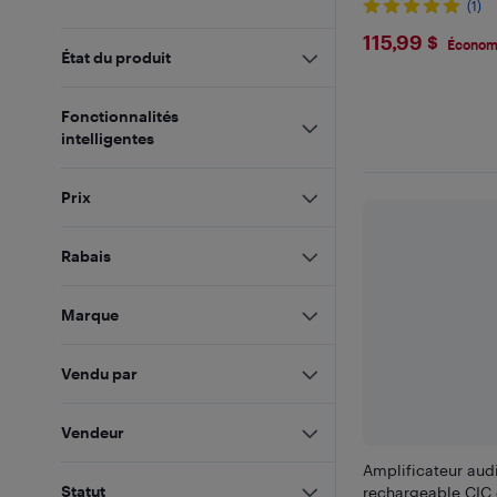
(1)
$115.99
115,99 $
Économi
État du produit
Fonctionnalités
intelligentes
Prix
Rabais
Marque
Vendu par
Vendeur
Amplificateur audi
Statut
rechargeable CIC