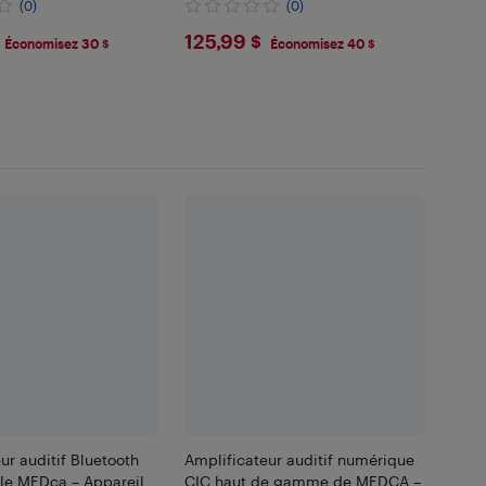
(0)
(0)
.99
$125.99
125,99 $
Économisez 30 $
Économisez 40 $
ur auditif Bluetooth
Amplificateur auditif numérique
le MEDca – Appareil
CIC haut de gamme de MEDCA –