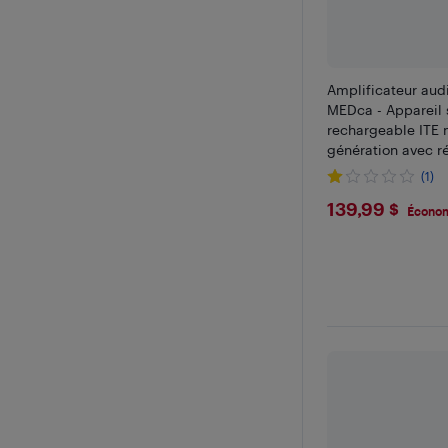
Amplificateur aud
MEDca - Appareil 
rechargeable ITE 
génération avec r
bruit (paire noire)
(1)
$139.99
139,99 $
Économ