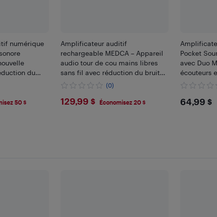
itif numérique
Amplificateur auditif
Amplificate
sonore
rechargeable MEDCA – Appareil
Pocket Sou
nouvelle
audio tour de cou mains libres
avec Duo Mi
éduction du
sans fil avec réduction du bruit
écouteurs 
pour la télévision et l'écoute
appareil d'
(0)
quotidienne
personnel
$129.99
$64.
129,99 $
64,99 $
isez 50 $
Économisez 20 $