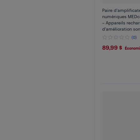
Paire d'amplificat
numériques MEDc
– Appareils recha
d'amélioration so
personnelle derrièr
(0)
un soutien auditif 
$89.99
89,99 $
Économi