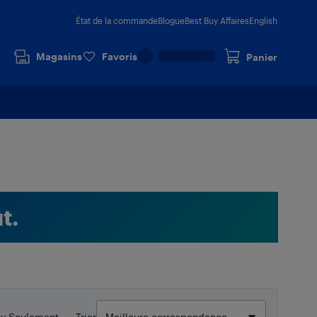
État de la commande
Blogue
Best Buy Affaires
English
Magasins
Favoris
Panier
t.
uy Seulement
Trier