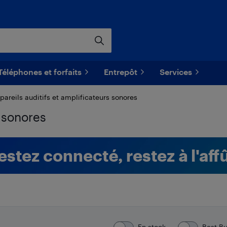
Téléphones et forfaits
Entrepôt
Services
pareils auditifs et amplificateurs sonores
s sonores
estez connecté, restez à l'affû
En stock
Best B