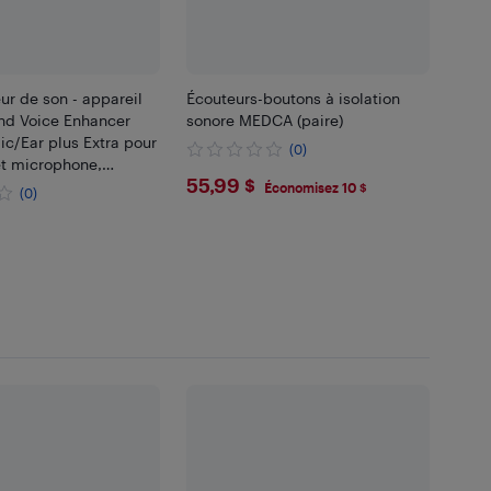
ur de son - appareil
Écouteurs-boutons à isolation
nd Voice Enhancer
sonore MEDCA (paire)
c/Ear plus Extra pour
(0)
et microphone,
$55.99
55,99 $
amplification auditive
Économisez 10 $
(0)
 de MEDCA
99