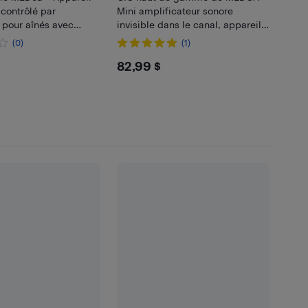
contrôlé par
Mini amplificateur sonore
 pour aînés avec
invisible dans le canal, appareil
n automatique du
sonore personnel à suppression
(0)
(1)
du bruit, oreille droite, noir - MZ-
.99
$82.99
82,99 $
70