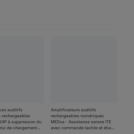
urs auditifs
Amplificateurs auditifs
 rechargeables
rechargeables numériques
AP à suppression du
MEDca - Assistance sonore ITE
étui de chargement
avec commande tactile et étui
e
de chargement DEL (paire beige)