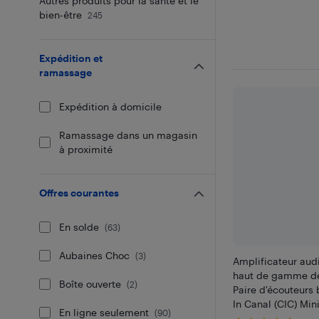
Autres produits pour la santé et le
bien-être
245
Expédition et
ramassage
Expédition à domicile
Ramassage dans un magasin
à proximité
Offres courantes
En solde
(
63
)
Aubaines Choc
(
3
)
Amplificateur aud
haut de gamme d
Boîte ouverte
(
2
)
Paire d'écouteurs 
In Canal (CIC) Min
En ligne seulement
(
90
)
MEDCA)