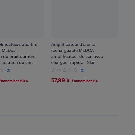
lificateurs auditifs
Amplificateur d'oreille
s MEDca –
rechargeable MEDCA -
 du bruit derrière
amplificateur de son avec
élioration du son
chargeur rapide - Skin
 avec commande de
(0)
(0)
ne touche, aucune
99
$57.99
57,99 $
ion requise
Économisez 60 $
Économisez 2 $