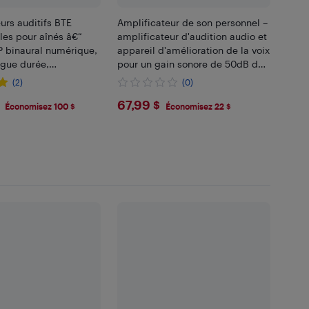
urs auditifs BTE
Amplificateur de son personnel –
les pour aînés â€“
amplificateur d'audition audio et
P binaural numérique,
appareil d'amélioration de la voix
ngue durée,
pour un gain sonore de 50dB dB,
confortable toute la
jusqu'à 100 pi de distance,
(2)
(0)
ppression du bruit.
appareils d'audition de poche
.99
$67.99
67,99 $
Économisez 100 $
Économisez 22 $