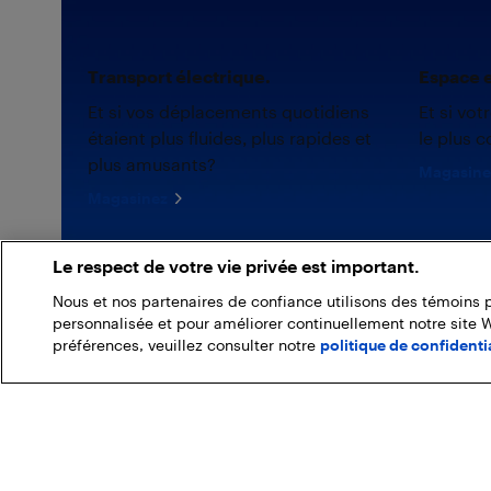
Transport électrique.
Espace e
Et si vos déplacements quotidiens
Et si vot
étaient plus fluides, plus rapides et
le plus c
plus amusants?
Magasine
Magasinez
Le respect de votre vie privée est important.
Nous et nos partenaires de confiance utilisons des témoins 
personnalisée et pour améliorer continuellement notre site 
préférences, veuillez consulter notre
politique de confidentia