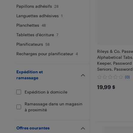
Papillons adhésifs
28
Languettes adhésives
1
Planchettes
48
Tablettes d'écriture
7
Planificateurs
58
Rileys & Co. Pass
Recharges pour planificateur
4
Alphabetical Tabs
Keeper, Password 
Seniors, Password
Expédition et
Internet Login, We
(0)
ramassage
Username (6x5 in)
$19.99
19,99 $
Expédition à domicile
Ramassage dans un magasin
à proximité
Offres courantes