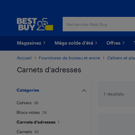
Passer
Passer
au
au
contenu
pied
principal
de
page
Magasinez
Méga solde d'été
Offres
Accueil
Fournitures de bureau et encre
Cahiers et pla
Carnets d'adresses
Passer aux résultats
Catégories
1 résultats
Cahiers
99
Blocs-notes
29
Carnets d'adresses
1
Carnets
43