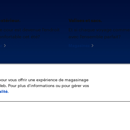
xtérieur.
Valises et sacs.
re cour est devenue l'endroit
Et si chaque voyage comme
onfortable cet été?
avec l'ensemble parfait?
z
Magasinez
pour vous offrir une expérience de magasinage
Web. Pour plus d'informations ou pour gérer vos
lité.