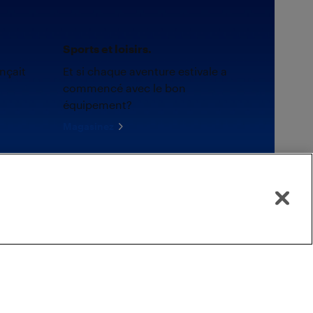
Sports et loisirs.
nçait
Et si chaque aventure estivale a
commencé avec le bon
équipement?
Magasinez