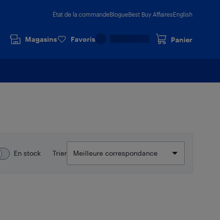
État de la commande
Blogue
Best Buy Affaires
English
Magasins
Favoris
Panier
En stock
Trier