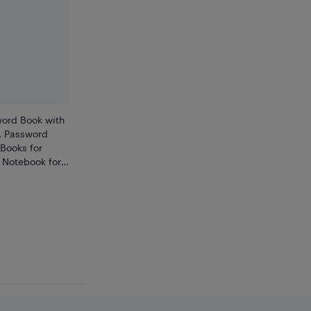
word Book with
, Password
Books for
 Notebook for
bsite,