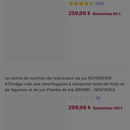
(120)
$259.99
259,99 $
Économisez 90 $
Le centre de nutrition de l'extracteur de jus NC1000HDS
d'Oméga crée une centrifugeuse à extraction lente de fruits et
de légumes et de jus d'herbe de blé (BRAND – NOUVEAU)
(0)
$299.99
299,99 $
Économisez 100 $