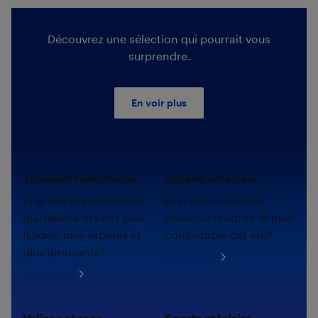
Découvrez une sélection qui pourrait vous
surprendre.
En voir plus
Transport électrique.
Espace extérieur.
Et si vos déplacements
Et si votre cour est
quotidiens étaient plus
devenue l'endroit le plus
fluides, plus rapides et
confortable cet été?
plus amusants?
Magasinez
Magasinez
Valises et sacs.
Sports et loisirs.