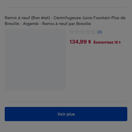
Remis à neuf (Bon état) - Centrifugeuse Juice Fountain Plus de
Breville - Argenté - Remis à neuf par Breville
(0)
$134.99
134,99 $
Économisez 15 $
Voir plus