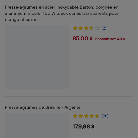
Presse-agrumes en acier inoxydable Barton, poignée en
aluminium moulé, 160 W ,deux cônes transparents pour
orange et citron…
(2)
$85
85,00 $
Économisez 40 $
Presse-agrumes de Breville - Argenté
(28)
$179.98
179,98 $