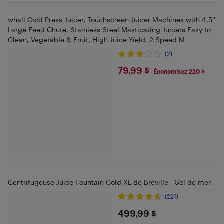
whall Cold Press Juicer, Touchscreen Juicer Machines with 4.5''
Large Feed Chute, Stainless Steel Masticating Juicers Easy to
Clean, Vegetable & Fruit, High Juice Yield, 2 Speed M
(2)
$79.99
79,99 $
Économisez 220 $
Centrifugeuse Juice Fountain Cold XL de Breville - Sel de mer
(221)
$499.99
499,99 $