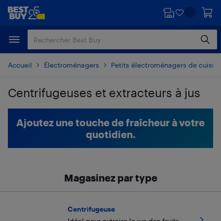
Passer
Passer
au
au
contenu
pied
principal
de
page
Accueil
Électroménagers
Petits électroménagers de cuisin
Centrifugeuses et extracteurs à jus
Passer aux résultats
Ajoutez une touche de fraîcheur à votre
quotidien.
Magasinez par type
Centrifugeuse
Idéal pour extraire le jus des fruits