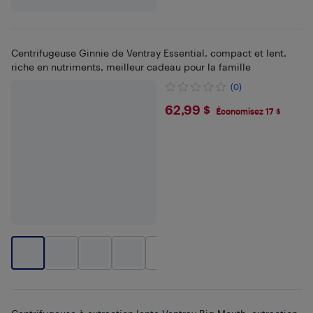
Centrifugeuse Ginnie de Ventray Essential, compact et lent,
riche en nutriments, meilleur cadeau pour la famille
(0)
$62.99
62,99 $
Économisez 17 $
+
3