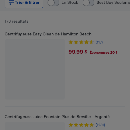
Trier & filtrer
En Stock
Best Buy Seulem
173 résultats
Centrifugeuse Easy Clean de Hamilton Beach
(117)
$99.99
99,99 $
Économisez 20 $
Centrifugeuse Juice Fountain Plus de Breville - Argenté
(1281)