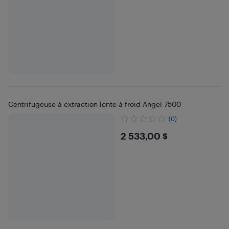
Centrifugeuse à extraction lente à froid Angel 7500
(0)
$2533
2 533,00 $