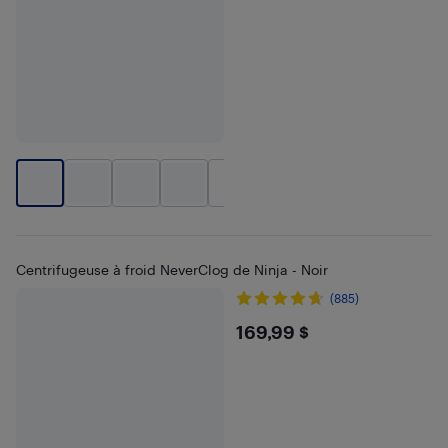
+
1
Centrifugeuse à froid NeverClog de Ninja - Noir
(885)
$169.99
169,99 $