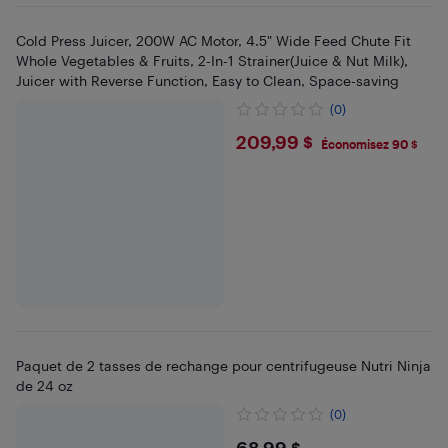
Cold Press Juicer, 200W AC Motor, 4.5" Wide Feed Chute Fit
Whole Vegetables & Fruits, 2-In-1 Strainer(Juice & Nut Milk),
Juicer with Reverse Function, Easy to Clean, Space-saving
(0)
$209.99
209,99 $
Économisez 90 $
Paquet de 2 tasses de rechange pour centrifugeuse Nutri Ninja
de 24 oz
(0)
68,99 $