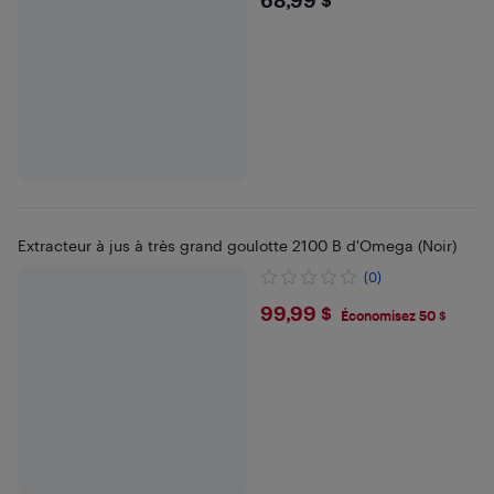
$68.99
Extracteur à jus à très grand goulotte 2100 B d'Omega (Noir)
(0)
$99.99
99,99 $
Économisez 50 $