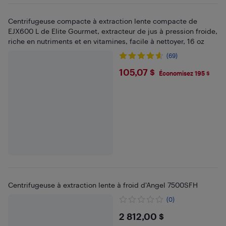
Centrifugeuse compacte à extraction lente compacte de
EJX600 L de Elite Gourmet, extracteur de jus à pression froide,
riche en nutriments et en vitamines, facile à nettoyer, 16 oz
(69)
$105.07
105,07 $
Économisez 195 $
Centrifugeuse à extraction lente à froid d'Angel 7500SFH
(0)
$2812
2 812,00 $