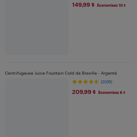
$149.99
149,99 $
Économisez 10 $
Centrifugeuse Juice Fountain Cold de Breville - Argenté
(2035)
$209.99
209,99 $
Économisez 6 $