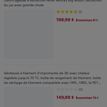
Centrifugeuse à extraction lente Ventray Big Mouth, extraction
du jus avec grande chute
(1)
$198.99
198,99 $
Économisez 51 $
Sécheuse à filament d'imprimante de 3D avec chaleur
réglable jusqu'à 70 °C, boîte de rangement de filament, boîte
de séchage de filament compatible avec l'APL, l'ABS, le PETG
et plus encore
(0)
$149.99
149,99 $
Économisez 70 $