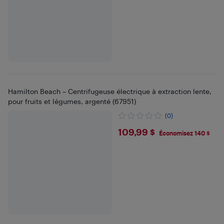
Hamilton Beach – Centrifugeuse électrique à extraction lente,
pour fruits et légumes, argenté (67951)
(0)
$109.99
109,99 $
Économisez 140 $