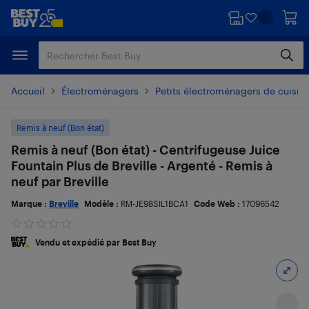
Passer
Passer
au
au
contenu
pied
principal
de
page
Accueil
Électroménagers
Petits électroménagers de cuisin
Remis à neuf (Bon état)
Remis à neuf (Bon état) - Centrifugeuse Juice
Fountain Plus de Breville - Argenté - Remis à
neuf par Breville
Marque :
Breville
Modèle :
RM-JE98SIL1BCA1
Code Web :
17096542
Vendu et expédié par Best Buy