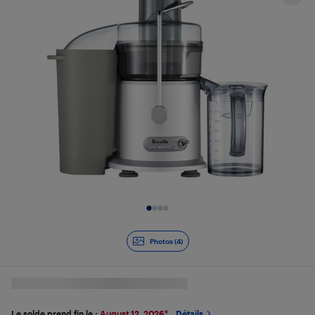
Diapositive 1 de 4
Photos (4)
Le solde prend fin le :
August 12, 2026
*
Détails