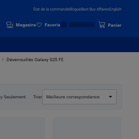
État de la commande
Blogue
Best Buy Affaires
English
Magasins
Favoris
Panier
Déverrouillés Galaxy S25 FE
uy Seulement
Trier