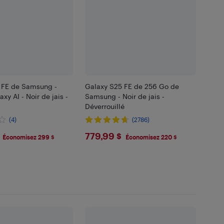
 FE de Samsung -
Galaxy S25 FE de 256 Go de
xy AI - Noir de jais -
Samsung - Noir de jais -
Déverrouillé
(4)
(2786)
.99
$779.99
779,99 $
Économisez 299 $
Économisez 220 $