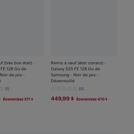
f (très bon état) -
Remis à neuf (état correct) -
 FE 128 Go de
Galaxy S25 FE 128 Go de
oir de jais -
Samsung - Noir de jais -
é
Déverrouillé
(1)
(0)
$449.99
$
449,99 $
Économisez 371 $
Économisez 470 $