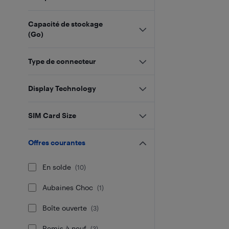
Capacité de stockage
(Go)
Type de connecteur
Display Technology
SIM Card Size
Offres courantes
En solde
(
10
)
Aubaines Choc
(
1
)
Boîte ouverte
(
3
)
Remis à neuf
(
3
)