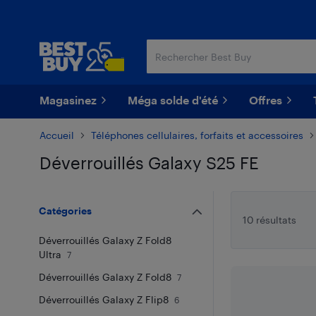
Passer
Passer
au
au
contenu
pied
principal
de
page
Magasinez
Méga solde d'été
Offres
Accueil
Téléphones cellulaires, forfaits et accessoires
Déverrouillés Galaxy S25 FE
Passer aux résultats
Catégories
10 résultats
Déverrouillés Galaxy Z Fold8
Ultra
7
Déverrouillés Galaxy Z Fold8
7
Déverrouillés Galaxy Z Flip8
6