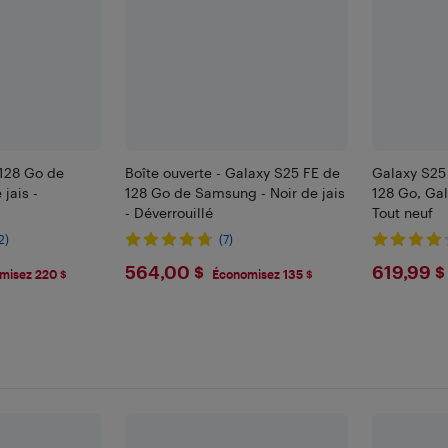
 128 Go de
Boîte ouverte - Galaxy S25 FE de
Galaxy S25
jais -
128 Go de Samsung - Noir de jais
128 Go, Gala
- Déverrouillé
Tout neuf
2)
(7)
9
$564
$619
564,00 $
619,99 $
misez 220 $
Économisez 135 $