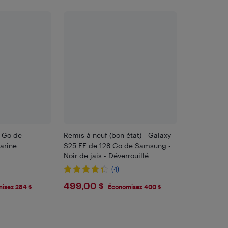
8 Go de
Remis à neuf (bon état) - Galaxy
arine
S25 FE de 128 Go de Samsung -
Noir de jais - Déverrouillé
(4)
$499
499,00 $
isez 284 $
Économisez 400 $