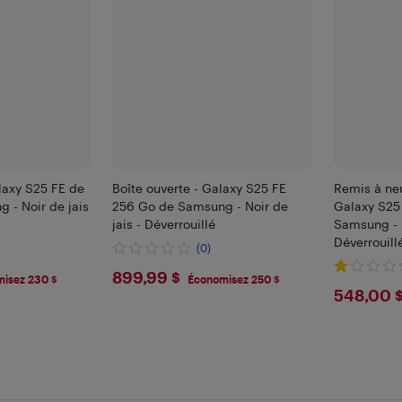
alaxy S25 FE de
Boîte ouverte - Galaxy S25 FE
Remis à neu
 - Noir de jais
256 Go de Samsung - Noir de
Galaxy S25
jais - Déverrouillé
Samsung - N
Déverrouill
(0)
$899.99
899,99 $
isez 230 $
Économisez 250 $
$548
548,00 