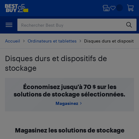
Passer
Passer
au
au
contenu
pied
principal
de
page
Accueil
Ordinateurs et tablettes
Disques durs et dispositif
Disques durs et dispositifs de
stockage
Passer aux résultats
Économisez jusqu'à 70 $ sur les
solutions de stockage sélectionnées.
Magasinez
Magasinez les solutions de stockage