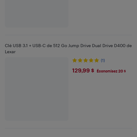
Clé USB 3.1 + USB-C de 512 Go Jump Drive Dual Drive D400 de
Lexar
(1)
$129.99
129,99 $
Économisez 20 $