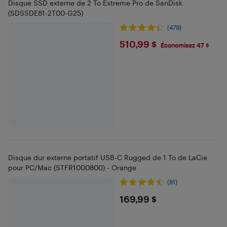
Disque SSD externe de 2 To Extreme Pro de SanDisk
(SDSSDE81-2T00-G25)
(479)
$510.99
510,99 $
Économisez 47 $
Disque dur externe portatif USB-C Rugged de 1 To de LaCie
pour PC/Mac (STFR1000800) - Orange
(81)
$169.99
169,99 $