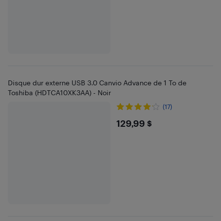
Disque dur externe USB 3.0 Canvio Advance de 1 To de
Toshiba (HDTCA10XK3AA) - Noir
(17)
$129.99
129,99 $