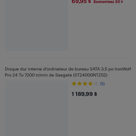
$69.95
69,95 $
Économisez 30 $
Disque dur interne d'ordinateur de bureau SATA 3,5 po IronWolf
Pro 24 To 7200 tr/min de Seagate (ST24000NTZ02)
(5)
$1189.99
1 189,99 $