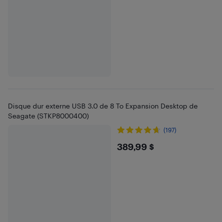
Disque dur externe USB 3.0 de 8 To Expansion Desktop de
Seagate (STKP8000400)
(197)
$389.99
389,99 $