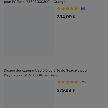
pour PC/Mac (STFR5000800) - Orange
(895)
$334.99
334,99 $
Disque dur externe USB 3.0 de 5 To de Seagate pour
PlayStation (STLV5000100) - Blanc
(523)
$279.99
279,99 $