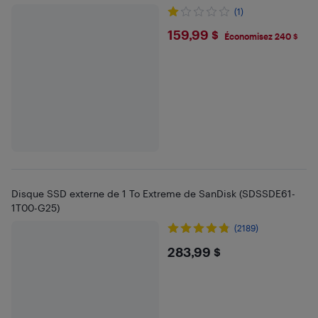
(1)
$159.99
159,99 $
Économisez 240 $
Disque SSD externe de 1 To Extreme de SanDisk (SDSSDE61-
1T00-G25)
(2189)
$283.99
283,99 $