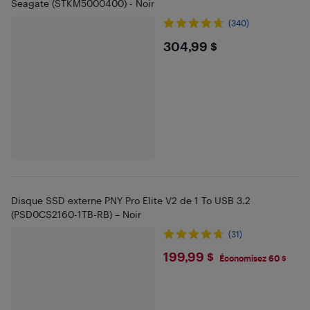
Seagate (STKM5000400) - Noir
(340)
$304.99
304,99 $
Disque SSD externe PNY Pro Elite V2 de 1 To USB 3.2
(PSD0CS2160-1TB-RB) – Noir
(31)
$199.99
199,99 $
Économisez 60 $