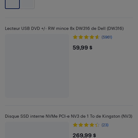
Lecteur USB DVD +/- RW mince 8x DW316 de Dell (DW316)
(5961)
$59.99
59,99 $
Disque SSD interne NVMe PCI-e NV3 de 1 To de Kingston (NV3)
(23)
$269.99
269,99 $