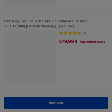
Samsung 870 EVO 1TB SATA 2.5" Internal SSD (MZ-
77E1T0B/AM) [Canada Version] [Open Box]
(1)
$379.99
379,99 $
Économisez 220 $
Voir plus