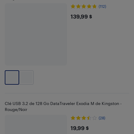
(112)
$139.99
139,99 $
Clé USB 3.2 de 128 Go DataTraveler Exodia M de Kingston -
Rouge/Noir
(28)
$19.99
19,99 $