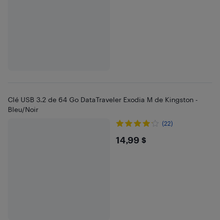
Clé USB 3.2 de 64 Go DataTraveler Exodia M de Kingston -
Bleu/Noir
(22)
$14.99
14,99 $