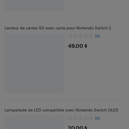
Lecteur de cartes SD avec carte pour Nintendo Switch 2
(0)
$49
49,00 $
Lampshade de LED compatible avec Nintendo Switch OLED
(0)
$20
20,00 $