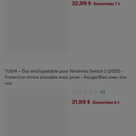
$32.99
32,99 $
Économisez 7 $
TUDIA – Étui encliquetable pour Nintendo Switch 2 (2025) –
Protection mince ancrable avec prise – Rouge/Bleu avec dos
noir
(0)
$31.99
31,99 $
Économisez 8 $