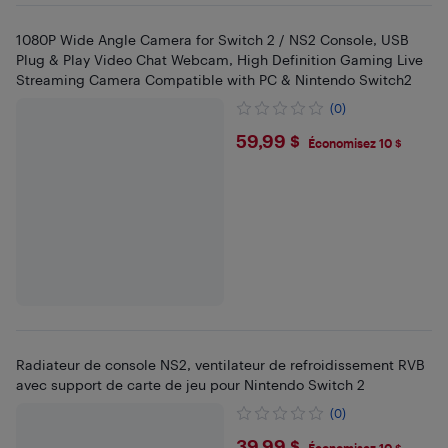
1080P Wide Angle Camera for Switch 2 / NS2 Console, USB
Plug & Play Video Chat Webcam, High Definition Gaming Live
Streaming Camera Compatible with PC & Nintendo Switch2
(0)
$59.99
59,99 $
Économisez 10 $
Radiateur de console NS2, ventilateur de refroidissement RVB
avec support de carte de jeu pour Nintendo Switch 2
(0)
39,99 $