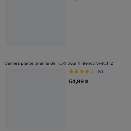
Caméra plante piranha de HORI pour Nintendo Switch 2
(92)
$54.99
54,99 $