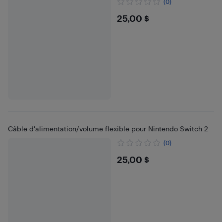
(0)
$25
25,00 $
Câble d'alimentation/volume flexible pour Nintendo Switch 2
(0)
$25
25,00 $