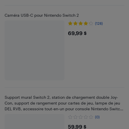
Caméra USB-C pour Nintendo Switch 2
(128)
$69.99
69,99 $
Support mural Switch 2, station de chargement double Joy-
Con, support de rangement pour cartes de jeu, lampe de jeu
DEL RVB, accessoire tout-en-un pour console Nintendo Switch
2
(0)
$59.99
59,99 $