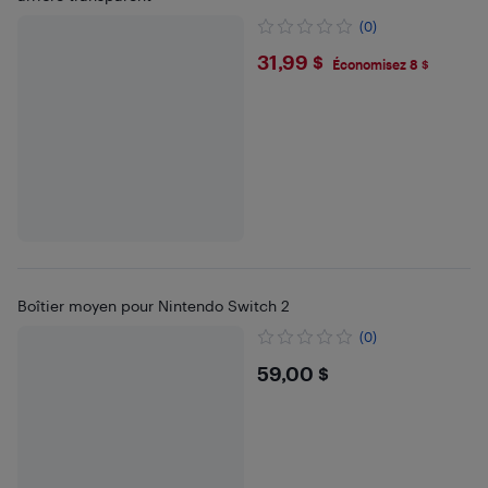
(0)
$31.99
31,99 $
Économisez 8 $
Boîtier moyen pour Nintendo Switch 2
(0)
$59
59,00 $