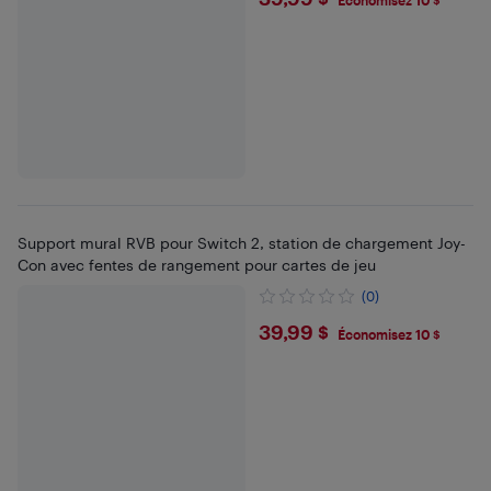
$39.99
Économisez 10 $
Support mural RVB pour Switch 2, station de chargement Joy-
Con avec fentes de rangement pour cartes de jeu
(0)
$39.99
39,99 $
Économisez 10 $