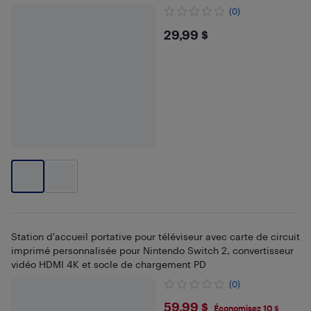
(0)
$29.99
29,99 $
Station d'accueil portative pour téléviseur avec carte de circuit
imprimé personnalisée pour Nintendo Switch 2, convertisseur
vidéo HDMI 4K et socle de chargement PD
(0)
$59.99
59,99 $
Économisez 10 $