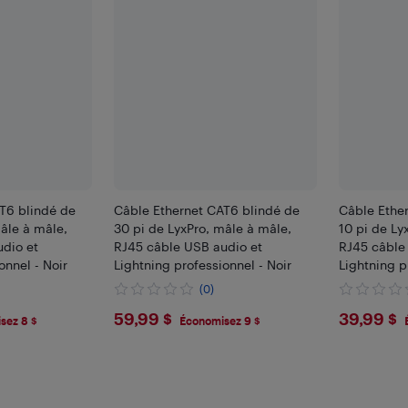
T6 blindé de
Câble Ethernet CAT6 blindé de
Câble Ethe
mâle à mâle,
30 pi de LyxPro, mâle à mâle,
10 pi de Ly
dio et
RJ45 câble USB audio et
RJ45 câble
onnel - Noir
Lightning professionnel - Noir
Lightning p
(0)
$59.99
$39.
59,99 $
39,99 $
sez 8 $
Économisez 9 $