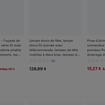
 – Façade de
Lampe disco de fête, lampe
Prise d'ali
 série DJ avec
disco DJ activée avec
connecteur
cabine pliable
télécommande, lampes de tête
panneau Po
oncerts, les
mobiles à deux bras, lampes de
éclairage d
emblements, 44
scène RVBB pour Party Concert
250 V
(0)
 (GFW-
Wedding Theater de Noël
$128.99
$15.2
15,27 $
128,99 $
misez 141 $
É