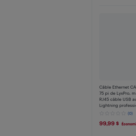
Câble Ethernet CA
75 pi de LyxPro, m
RJ45 câble USB au
Lightning professi
(0)
$99.99
99,99 $
Économi