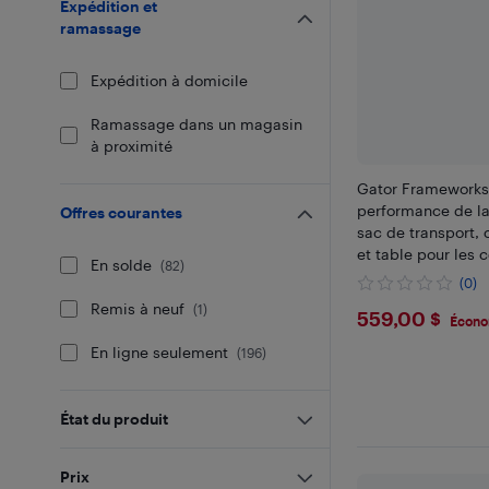
Expédition et
ramassage
Expédition à domicile
Ramassage dans un magasin
à proximité
Gator Frameworks
performance de la
Offres courantes
sac de transport, 
et table pour les c
En solde
(
82
)
fêtes et les rass
(0)
x 42 po x 20,5 po
Remis à neuf
(
1
)
$559
559,00 $
DJFACADE)
Écono
En ligne seulement
(
196
)
État du produit
Prix