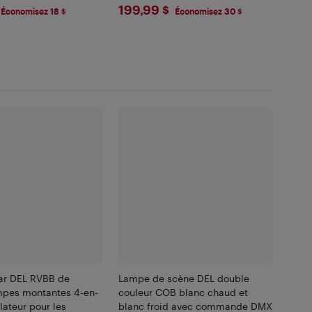
.99
$199.99
199,99 $
Économisez 18 $
Économisez 30 $
ar DEL RVBB de
Lampe de scène DEL double
mpes montantes 4-en-
couleur COB blanc chaud et
lateur pour les
blanc froid avec commande DMX