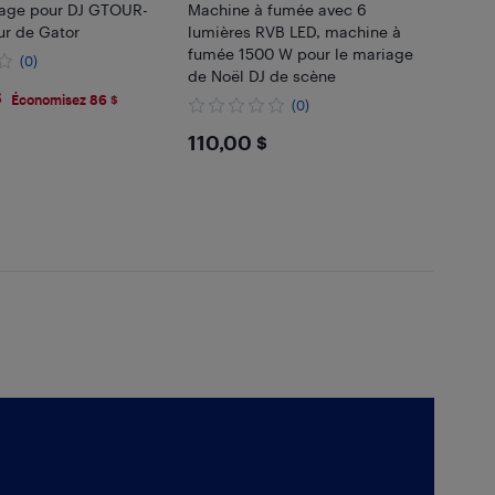
xage pour DJ GTOUR-
Machine à fumée avec 6
ur de Gator
lumières RVB LED, machine à
fumée 1500 W pour le mariage
(0)
de Noël DJ de scène
$
Économisez 86 $
(0)
$110
110,00 $