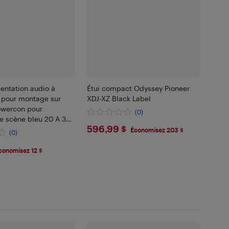
mentation audio à
Étui compact Odyssey Pioneer
 pour montage sur
XDJ-XZ Black Label
wercon pour
(0)
e scène bleu 20 A 3
$596.99
596,99 $
Économisez 203 $
(0)
7
conomisez 12 $