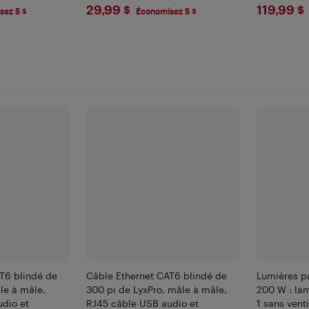
$29.99
$119
29,99 $
119,99 $
sez 5 $
Économisez 5 $
T6 blindé de
Câble Ethernet CAT6 blindé de
Lumières p
le à mâle,
300 pi de LyxPro, mâle à mâle,
200 W : la
dio et
RJ45 câble USB audio et
1 sans venti