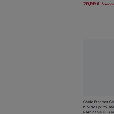
$29.99
29,99 $
Économi
Câble Ethernet CA
6 pi de LyxPro, mâ
RJ45 câble USB au