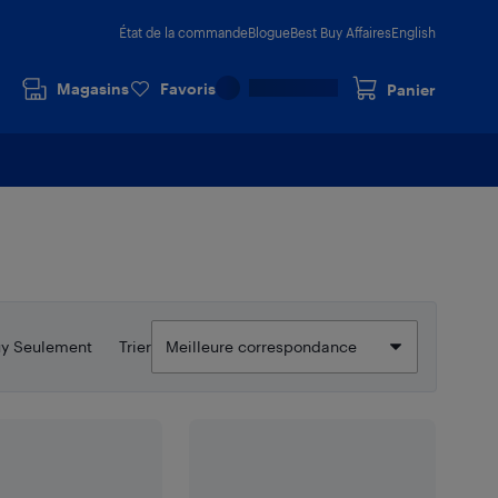
État de la commande
Blogue
Best Buy Affaires
English
Magasins
Favoris
Panier
uy Seulement
Trier