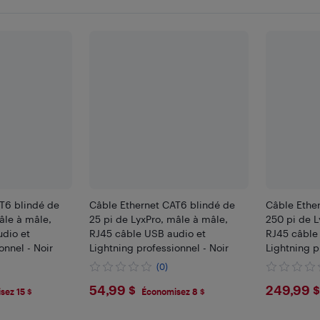
T6 blindé de
Câble Ethernet CAT6 blindé de
Câble Ethe
âle à mâle,
25 pi de LyxPro, mâle à mâle,
250 pi de L
dio et
RJ45 câble USB audio et
RJ45 câble
onnel - Noir
Lightning professionnel - Noir
Lightning p
(0)
$54.99
$249
54,99 $
249,99 $
sez 15 $
Économisez 8 $