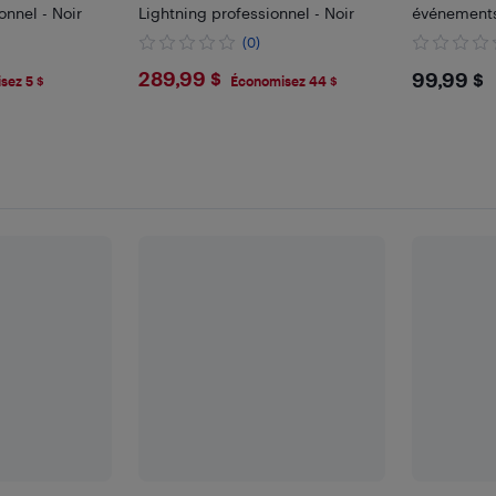
onnel - Noir
Lightning professionnel - Noir
événements,
(0)
$289.99
$99.
289,99 $
99,99 $
sez 5 $
Économisez 44 $