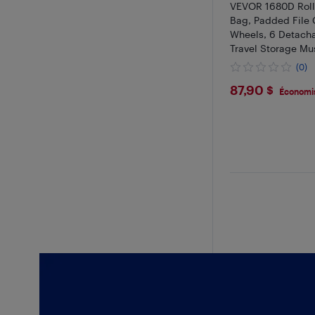
VEVOR 1680D Roll
Bag, Padded File 
Wheels, 6 Detacha
Travel Storage Mu
for Professional D
(0)
Instrument and Ac
$87.9
87,90 $
Économi