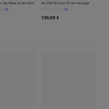
 les fêtes et les bars
de 200 W pour DJ de mariage
(0)
(0)
99
$139.99
139,99 $