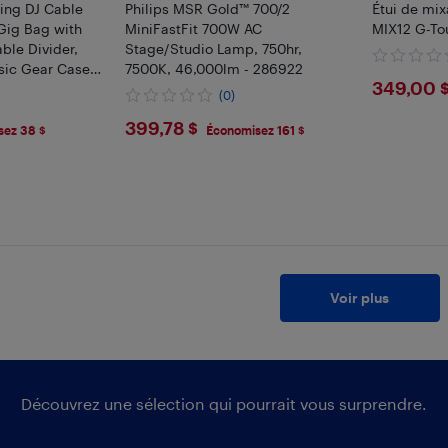
ing DJ Cable
Philips MSR Gold™ 700/2
Étui de mi
Gig Bag with
MiniFastFit 700W AC
MIX12 G-To
ble Divider,
Stage/Studio Lamp, 750hr,
sic Gear Case,
7500K, 46,000lm - 286922
$349
349,00 
J Gear,Musical
(0)
cessories
$399.78
399,78 $
sez 38 $
Économisez 161 $
Voir plus
Découvrez une sélection qui pourrait vous surprendre.