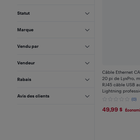
Statut
Marque
Vendu par
Vendeur
Câble Ethernet CA
20 pi de LyxPro, 
Rabais
RJ45 câble USB au
Lightning professi
Avis des clients
(0)
$49.99
49,99 $
Économi