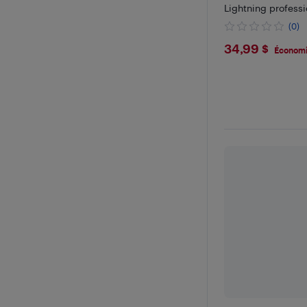
Lightning professi
(0)
$34.99
34,99 $
Économi