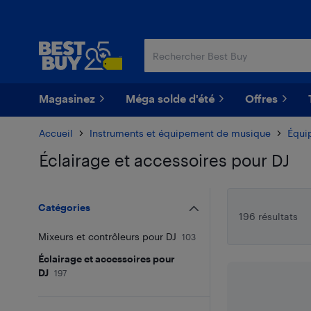
Passer
Passer
au
au
contenu
pied
principal
de
page
Magasinez
Méga solde d'été
Offres
Accueil
Instruments et équipement de musique
Équi
Éclairage et accessoires pour DJ
Passer aux résultats
Catégories
196 résultats
Mixeurs et contrôleurs pour DJ
103
Éclairage et accessoires pour
DJ
197