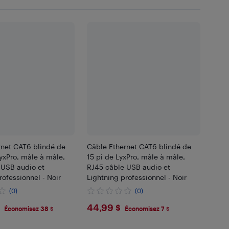
rnet CAT6 blindé de
Câble Ethernet CAT6 blindé de
yxPro, mâle à mâle,
15 pi de LyxPro, mâle à mâle,
 USB audio et
RJ45 câble USB audio et
rofessionnel - Noir
Lightning professionnel - Noir
(0)
(0)
.99
$44.99
44,99 $
Économisez 38 $
Économisez 7 $