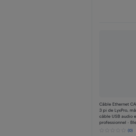
Câble Ethernet CA
3 pi de LyxPro, m
câble USB audio e
professionnel - Bl
(0)