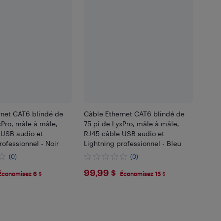
rnet CAT6 blindé de
Câble Ethernet CAT6 blindé de
xPro, mâle à mâle,
75 pi de LyxPro, mâle à mâle,
 USB audio et
RJ45 câble USB audio et
rofessionnel - Noir
Lightning professionnel - Bleu
(0)
(0)
99
$99.99
99,99 $
Économisez 6 $
Économisez 15 $