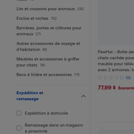
Lits et coussins pour animaux
290
Enclos et niches
752
Barrières, portes et clôtures pour
animaux
271
Autres accessoires de voyage et
d'habitation
89
PawHut – Boîte de 
chats cachée pour
Meubles et accessoires à griffer
meuble pour télévi
pour chats
781
avec 2 armoires,
Bacs à litière et accessoires
175
drainage pour sab
(0)
doubles, pour usag
$77.99
77,99 $
brun rustique
Économis
Expédition et
ramassage
Expédition à domicile
Ramassage dans un magasin
à proximité