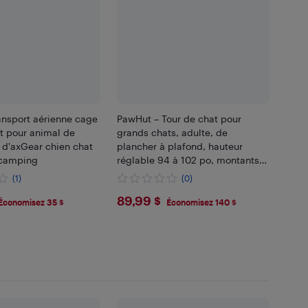
ansport aérienne cage
PawHut – Tour de chat pour
t pour animal de
grands chats, adulte, de
d'axGear chien chat
plancher à plafond, hauteur
 camping
réglable 94 à 102 po, montants
multiples, marteau douillet,
(1)
(0)
pompons, gris clair
99
$89.99
89,99 $
Économisez 35 $
Économisez 140 $