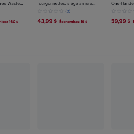
Free Waste
fourgonnettes, siège arrière
One-Handed
ag, Large Waste
universel pour barrière de
Drilling Ins
(0)
ats
sécurité pour voiture, noir
Hardware Ki
$43.99
$59.
43,99 $
59,99 $
isez 160 $
Économisez 19 $