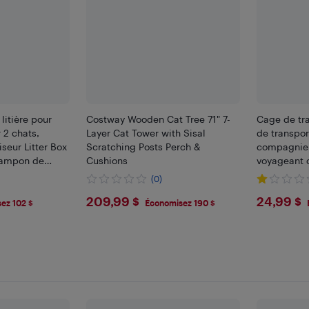
litière pour
Costway Wooden Cat Tree 71" 7-
Cage de tr
 2 chats,
Layer Cat Tower with Sisal
de transpor
seur Litter Box
Scratching Posts Perch &
compagnie 
 tampon de
Cushions
voyageant
le, portes
(0)
e intérieur,
$209.99
$24.
209,99 $
24,99 $
ez 102 $
Économisez 190 $