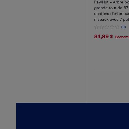
PawHut – Arbre po
grande tour de 67
chatons d'intérieu
niveaux avec 7 pot
tunnel, 2 copropri
(0)
peluche, hamac, p
$84.99
84,99 $
Rampe, pompons, g
Économi