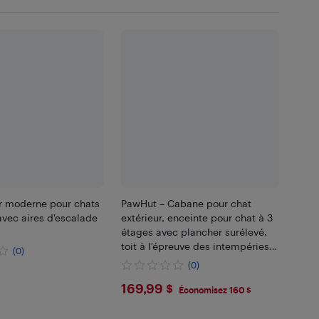
r moderne pour chats
PawHut – Cabane pour chat
 avec aires d'escalade
extérieur, enceinte pour chat à 3
étages avec plancher surélevé,
toit à l'épreuve des intempéries,
(0)
portes d'évasion, plateformes
(0)
.99
sauteuses, abri pour chats, Jaune
$169.99
169,99 $
Économisez 160 $