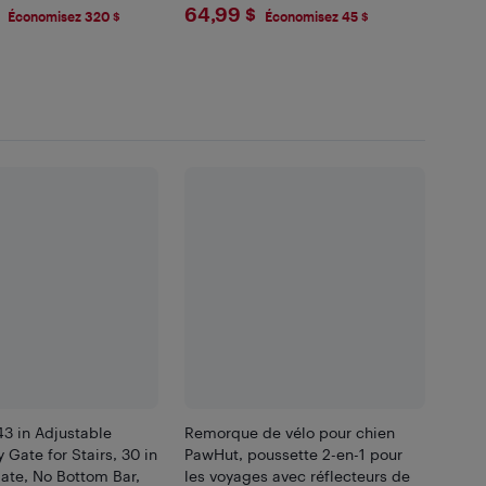
.99
$64.99
64,99 $
Économisez 320 $
Économisez 45 $
3 in Adjustable
Remorque de vélo pour chien
 Gate for Stairs, 30 in
PawHut, poussette 2-en-1 pour
ate, No Bottom Bar,
les voyages avec réflecteurs de