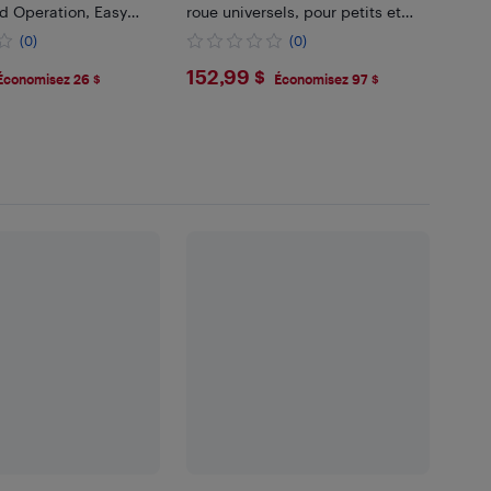
 Operation, Easy
roue universels, pour petits et
tallation with
moyens animaux, vert
(0)
(0)
t, for Stairs, Black
99
$152.99
152,99 $
Économisez 26 $
Économisez 97 $