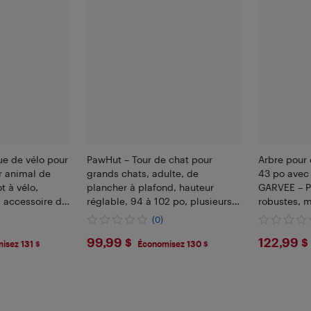
e de vélo pour
PawHut – Tour de chat pour
Arbre pour 
r animal de
grands chats, adulte, de
43 po avec
t à vélo,
plancher à plafond, hauteur
GARVEE – P
, accessoire de
réglable, 94 à 102 po, plusieurs
robustes, m
ttelage, pliable
niveaux, poteaux à gratter,
naturelle, 
(0)
iens moyens,
hamac douillet, pompons, brun
plateforme 
$99.99
$122
99,99 $
122,99 $
pour jouer,
isez 131 $
Économisez 130 $