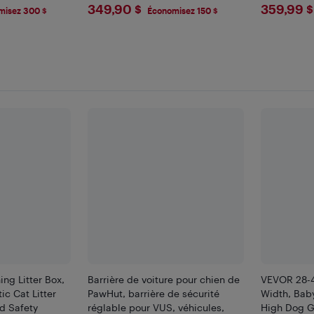
$349.9
$359
349,90 $
359,99 $
2-3, orange
misez 300 $
Économisez 150 $
ng Litter Box,
Barrière de voiture pour chien de
VEVOR 28-4
c Cat Litter
PawHut, barrière de sécurité
Width, Baby
ed Safety
réglable pour VUS, véhicules,
High Dog G