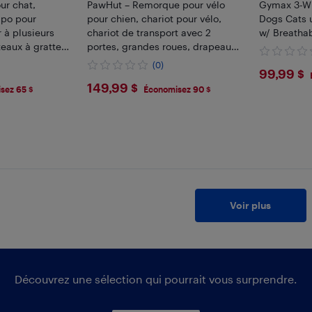
ur chat,
PawHut – Remorque pour vélo
Gymax 3-Whe
 po pour
pour chien, chariot pour vélo,
Dogs Cats 
r à plusieurs
chariot de transport avec 2
w/ Breatha
eaux à gratter,
portes, grandes roues, drapeau
étés en
de sécurité, remorque portative
(0)
$99.
99,99 $
erchoir
pour vélos, orange
$149.99
149,99 $
ris clair
sez 65 $
Économisez 90 $
Voir plus
Découvrez une sélection qui pourrait vous surprendre.