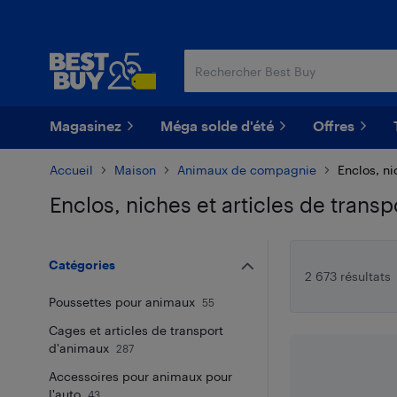
Passer
Passer
au
au
contenu
pied
principal
de
page
Magasinez
Méga solde d'été
Offres
Accueil
Maison
Animaux de compagnie
Enclos, ni
Enclos, niches et articles de trans
Passer aux résultats
Catégories
2 673 résultats
Poussettes pour animaux
55
Cages et articles de transport
d'animaux
287
Accessoires pour animaux pour
l'auto
43