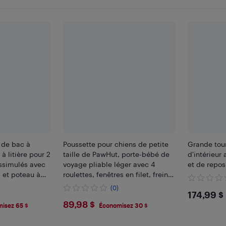
 de bac à
Poussette pour chiens de petite
Grande tou
 à litière pour 2
taille de PawHut, porte-bébé de
d'intérieur
ssimulés avec
voyage pliable léger avec 4
et de repos
 et poteau à
roulettes, fenêtres en filet, frein,
coussin amovible, plateau de
(0)
$174
174,99 $
rangement, Bleu foncé
$89.98
89,98 $
isez 65 $
Économisez 30 $