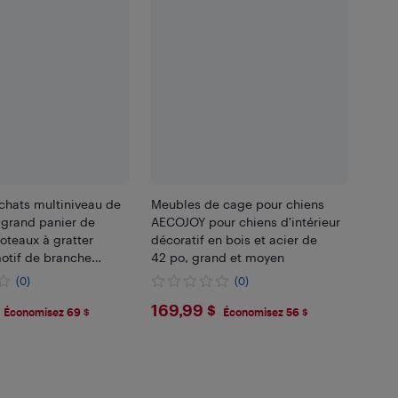
chats multiniveau de
Meubles de cage pour chiens
 grand panier de
AECOJOY pour chiens d'intérieur
oteaux à gratter
décoratif en bois et acier de
otif de branche
42 po, grand et moyen
boule pendante et
(0)
(0)
étendue – parfait
.99
$169.99
169,99 $
 grimper et sieste
Économisez 69 $
Économisez 56 $