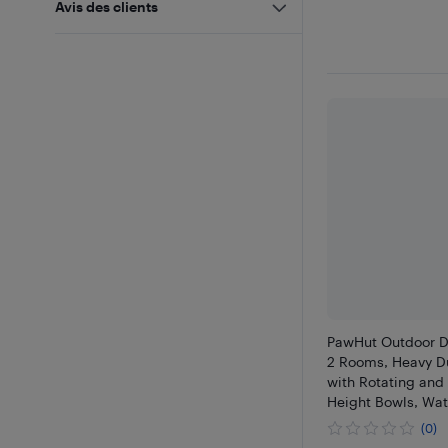
Avis des clients
PawHut Outdoor D
2 Rooms, Heavy D
with Rotating and
Height Bowls, Wat
Resistant Cover fo
(0)
Ducks, 13.5' x 9.5' 