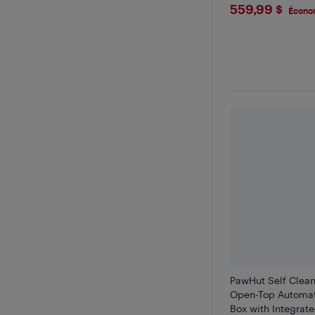
$559.99
559,99 $
Écono
PawHut Self Cleani
Open-Top Automati
Box with Integrat