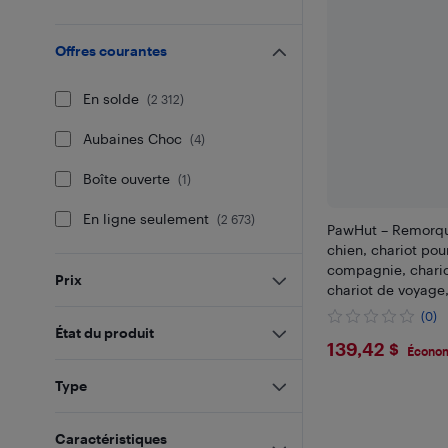
Offres courantes
En solde
(
2 312
)
Aubaines Choc
(
4
)
Boîte ouverte
(
1
)
En ligne seulement
(
2 673
)
PawHut – Remorqu
chien, chariot pou
compagnie, chario
Prix
chariot de voyage
porte-bébé avec a
(0)
pour les petits ch
État du produit
$139.42
139,42 $
gris
Économ
Type
Caractéristiques