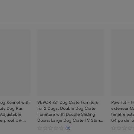
og Kennel with
VEVOR 72" Dog Crate Furniture
PawHut – H
uty Dog Run
for 2 Dogs, Double Dog Crate
extérieur C
 Adjustable
Furniture with Double Sliding
fenêtre ext
erproof UV-
Doors, Large Dog Crate TV Stand
64 po de l
r Large Breeds,
with Removable Tray, Steel
chat avec 
(0)
x 5'
Frame Double Dog Crate White
toit étanch