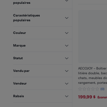
populaires
Caractéristiques
populaires
Couleur
Marque
Statut
AECOJOY – Boîtier
Vendu par
litière double, bac
chats, meubles di
rangement, portes
Vendeur
gratter
(0)
$199.99
Rabais
199,99 $
Économ