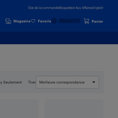
État de la commande
Blogue
Best Buy Affaires
English
Magasins
Favoris
Panier
uy Seulement
Trier