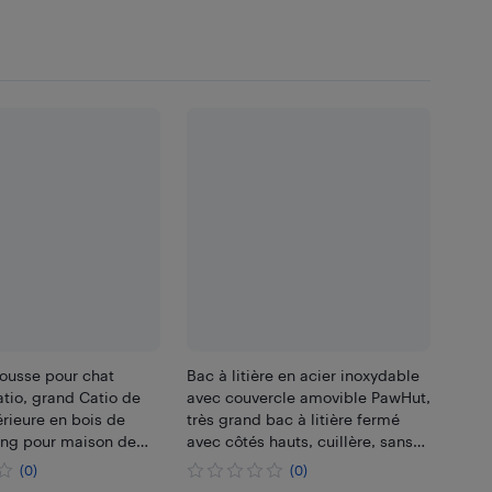
ousse pour chat
Bac à litière en acier inoxydable
atio, grand Catio de
avec couvercle amovible PawHut,
érieure en bois de
très grand bac à litière fermé
ong pour maison de
avec côtés hauts, cuillère, sans
plateformes, rampes,
odeur, antiadhésif, antifuite
(0)
(0)
e, cage pour chatons
Facile à nettoyer, gris foncé