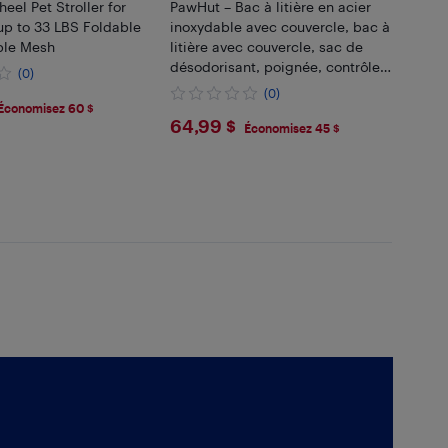
el Pet Stroller for
PawHut – Bac à litière en acier
up to 33 LBS Foldable
inoxydable avec couvercle, bac à
ble Mesh
litière avec couvercle, sac de
désodorisant, poignée, contrôle
(0)
des odeurs, antiadhésif et facile
(0)
99
à nettoyer, gris
Économisez 60 $
$64.99
64,99 $
Économisez 45 $