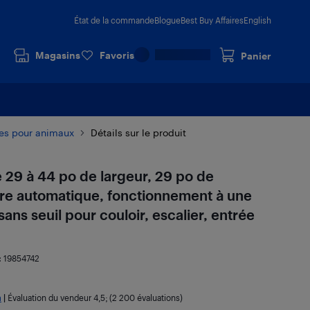
État de la commande
Blogue
Best Buy Affaires
English
Magasins
Favoris
Panier
ures pour animaux
Détails sur le produit
e 29 à 44 po de largeur, 29 po de
ure automatique, fonctionnement à une
sans seuil pour couloir, escalier, entrée
:
19854742
a
|
Évaluation du vendeur
4,5
; (2 200 évaluations)