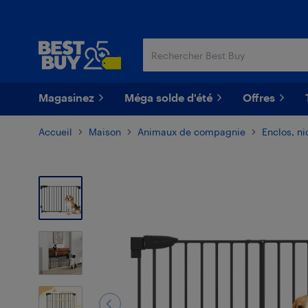
Passer
Passer
au
au
contenu
pied
principal
de
page
Magasinez
Méga solde d'été
Offres
Accueil
Maison
Animaux de compagnie
Enclos, ni