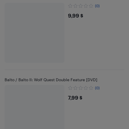
(0)
$9.99
9,99 $
Balto / Balto II: Wolf Quest Double Feature [DVD]
(0)
$7.99
7,99 $