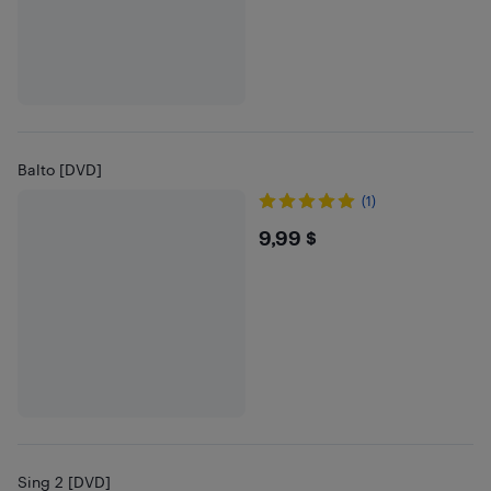
Balto [DVD]
(1)
$9.99
9,99 $
Sing 2 [DVD]