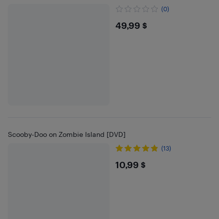
(0)
$49.99
49,99 $
Scooby-Doo on Zombie Island [DVD]
(13)
$10.99
10,99 $