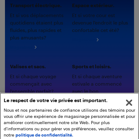
Transport électrique.
Espace extérieur.
Et si vos déplacements
Et si votre cour est
quotidiens étaient plus
devenue l'endroit le plus
fluides, plus rapides et
confortable cet été?
plus amusants?
Magasinez
Magasinez
Valises et sacs.
Sports et loisirs.
Et si chaque voyage
Et si chaque aventure
commençait avec
estivale a commencé
l'ensemble parfait?
avec le bon
équipement?
Le respect de votre vie privée est important.
Magasinez
Magasinez
Nous et nos partenaires de confiance utilisons des témoins pour
vous offrir une expérience de magasinage personnalisée et pour
améliorer continuellement notre site Web. Pour plus
d'informations ou pour gérer vos préférences, veuillez consulter
notre
politique de confidentialité.