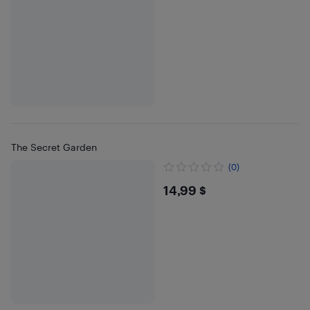
The Secret Garden
(0)
$14.99
14,99 $