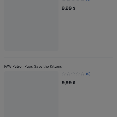
$9.99
9,99 $
PAW Patrol: Pups Save the Kittens
(0)
$9.99
9,99 $