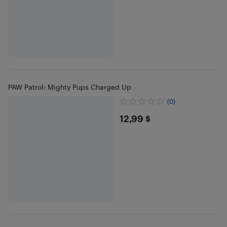
PAW Patrol: Mighty Pups Charged Up
(0)
$12.99
12,99 $