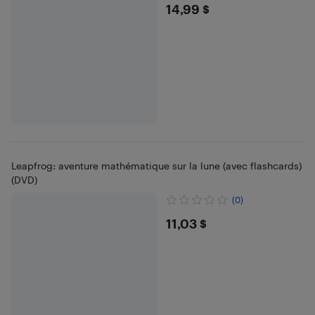
$14.99
14,99 $
Leapfrog: aventure mathématique sur la lune (avec flashcards)
(DVD)
(0)
$11.03
11,03 $