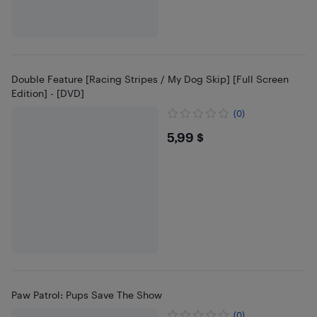
Double Feature [Racing Stripes / My Dog Skip] [Full Screen
Edition] - [DVD]
(0)
$5.99
5,99 $
Paw Patrol: Pups Save The Show
(0)