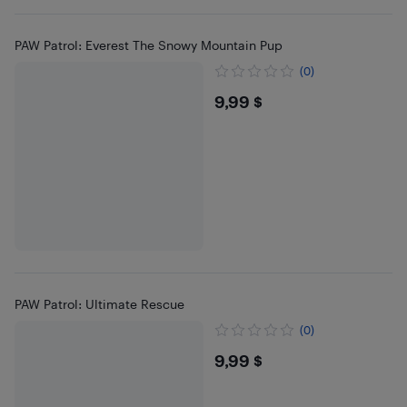
PAW Patrol: Everest The Snowy Mountain Pup
(0)
$9.99
9,99 $
PAW Patrol: Ultimate Rescue
(0)
$9.99
9,99 $