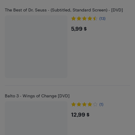
The Best of Dr. Seuss - (Subtitled, Standard Screen) - [DVD]
(13)
$5.99
5,99 $
Balto 3 - Wings of Change [DVD]
(1)
$12.99
12,99 $