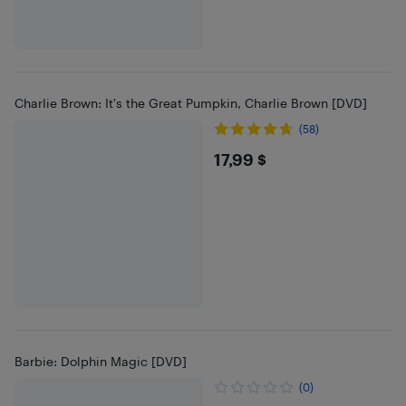
Charlie Brown: It's the Great Pumpkin, Charlie Brown [DVD]
(58)
$17.99
17,99 $
Barbie: Dolphin Magic [DVD]
(0)