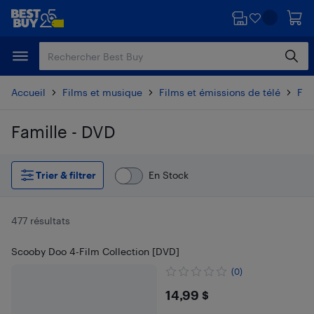
Passer
Passer
au
au
contenu
pied
principal
de
page
Accueil
Films et musique
Films et émissions de télé
Fil
Famille - DVD
Passer aux résultats
Trier & filtrer
En Stock
477 résultats
Scooby Doo 4-Film Collection [DVD]
(0)
$14.99
14,99 $