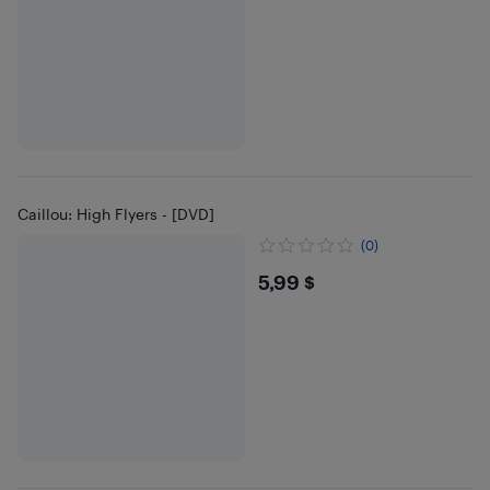
Caillou: High Flyers - [DVD]
(0)
$5.99
5,99 $