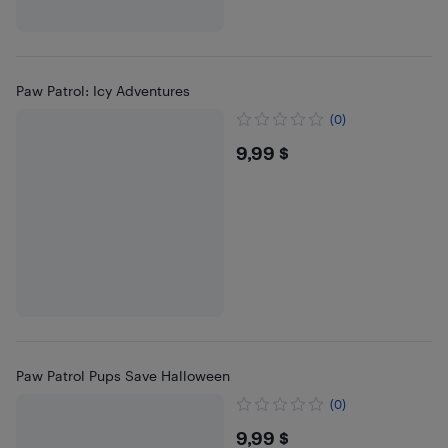
Paw Patrol: Icy Adventures
(0)
$9.99
9,99 $
Paw Patrol Pups Save Halloween
(0)
$9.99
9,99 $