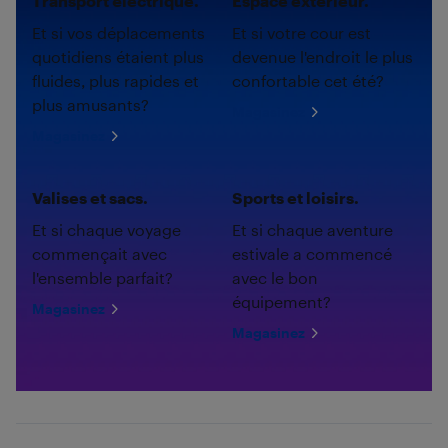
Transport électrique.
Espace extérieur.
Et si vos déplacements
Et si votre cour est
quotidiens étaient plus
devenue l'endroit le plus
fluides, plus rapides et
confortable cet été?
plus amusants?
Magasinez
Magasinez
Valises et sacs.
Sports et loisirs.
Et si chaque voyage
Et si chaque aventure
commençait avec
estivale a commencé
l'ensemble parfait?
avec le bon
équipement?
Magasinez
Magasinez