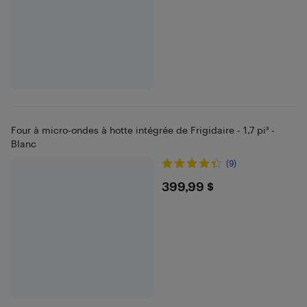
Four à micro-ondes à hotte intégrée de Frigidaire - 1,7 pi³ -
Blanc
(9)
$399.99
399,99 $