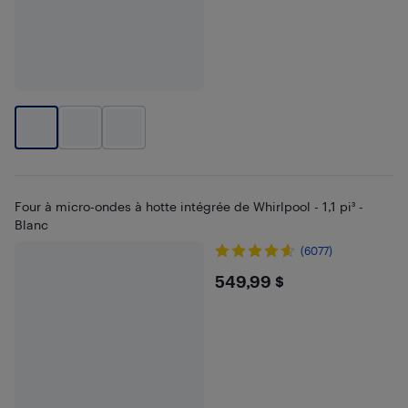
Four à micro-ondes à hotte intégrée de Whirlpool - 1,1 pi³ -
Blanc
(6077)
$549.99
549,99 $