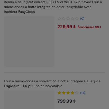
Remis à neuf (état correct) - LG LMV1751ST 1,7 pi³ avec Four à
micro-ondes à hotte intégrée en acier inoxydable avec
intérieur EasyClean
(0)
$229.99
229,99 $
Économisez 90 $
Four à micro-ondes à convection à hotte intégrée Gallery de
Frigidaire - 1,9 pi³ - Acier inoxydable
(14)
$799.99
799,99 $