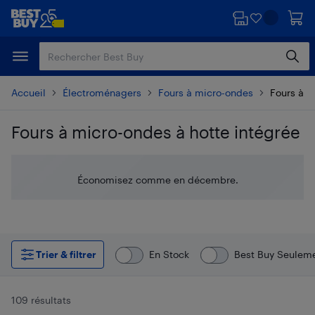
Passer
Passer
au
au
contenu
pied
principal
de
page
Accueil
Électroménagers
Fours à micro-ondes
Fours à m
Fours à micro-ondes à hotte intégrée
Passer aux résultats
Économisez comme en décembre.
Trier & filtrer
En Stock
Best Buy Seulem
109 résultats