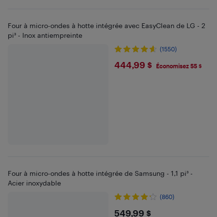
Four à micro-ondes à hotte intégrée avec EasyClean de LG - 2
pi³ - Inox antiempreinte
(1550)
$444.99
444,99 $
Économisez 55 $
Four à micro-ondes à hotte intégrée de Samsung - 1,1 pi³ -
Acier inoxydable
(860)
$549.99
549,99 $