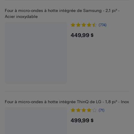
Four à micro-ondes à hotte intégrée de Samsung - 2,1 pi³ -
Acier inoxydable
(774)
$449.99
449,99 $
Four à micro-ondes à hotte intégrée ThinQ de LG - 1,8 pi³ - Inox
(71)
$499.99
499,99 $