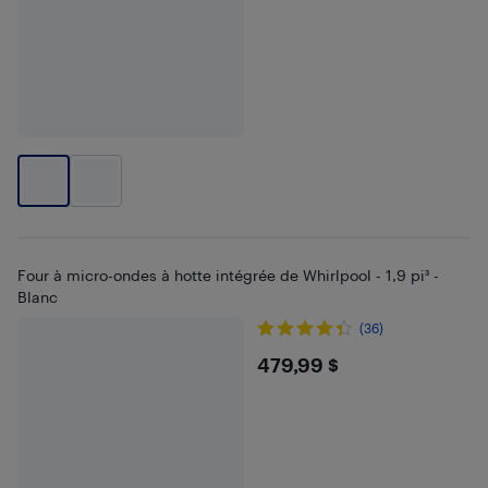
Four à micro-ondes à hotte intégrée de Whirlpool - 1,9 pi³ -
Blanc
(36)
$479.99
479,99 $