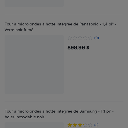
Four à micro-ondes à hotte intégrée de Panasonic - 1,4 pi³ -
Verre noir fumé
(0)
$899.99
899,99 $
Four à micro-ondes à hotte intégrée de Samsung - 1,1 pi³ -
Acier inoxydable noir
(3)