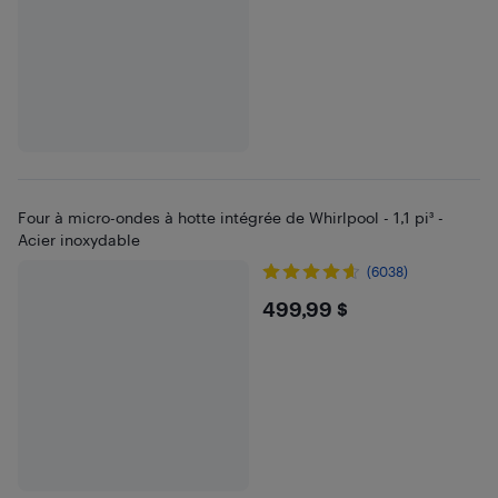
Four à micro-ondes à hotte intégrée de Whirlpool - 1,1 pi³ -
Acier inoxydable
(6038)
$499.99
499,99 $