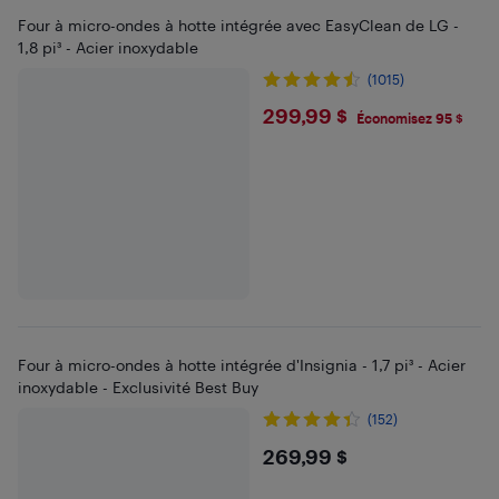
Four à micro-ondes à hotte intégrée avec EasyClean de LG -
1,8 pi³ - Acier inoxydable
(1015)
$299.99
299,99 $
Économisez 95 $
Four à micro-ondes à hotte intégrée d'Insignia - 1,7 pi³ - Acier
inoxydable - Exclusivité Best Buy
(152)
$269.99
269,99 $