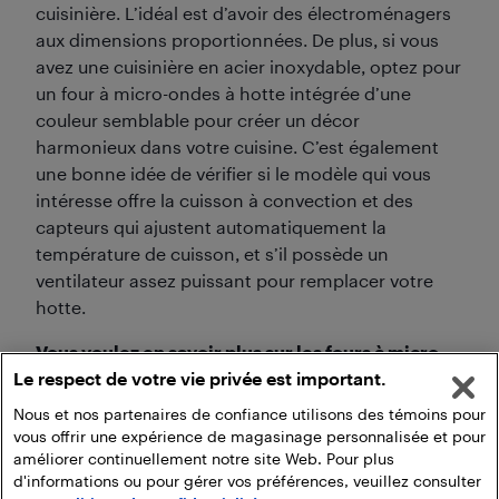
cuisinière. L’idéal est d’avoir des électroménagers
aux dimensions proportionnées. De plus, si vous
avez une cuisinière en acier inoxydable, optez pour
un four à micro-ondes à hotte intégrée d’une
couleur semblable pour créer un décor
harmonieux dans votre cuisine. C’est également
une bonne idée de vérifier si le modèle qui vous
intéresse offre la cuisson à convection et des
capteurs qui ajustent automatiquement la
température de cuisson, et s’il possède un
ventilateur assez puissant pour remplacer votre
hotte.
Vous voulez en savoir plus sur les fours à micro-
Le respect de votre vie privée est important.
ondes à hotte intégrée? Consultez les ressources
suivantes :
Nous et nos partenaires de confiance utilisons des témoins pour
vous offrir une expérience de magasinage personnalisée et pour
améliorer continuellement notre site Web. Pour plus
d'informations ou pour gérer vos préférences, veuillez consulter