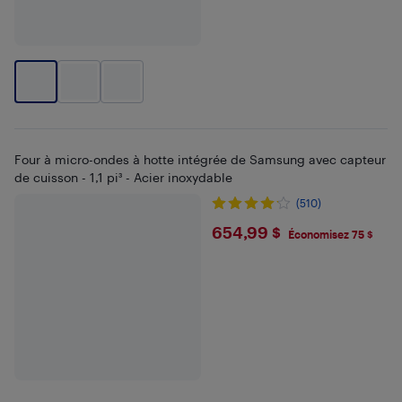
Four à micro-ondes à hotte intégrée de Samsung avec capteur
de cuisson - 1,1 pi³ - Acier inoxydable
(510)
$654.99
654,99 $
Économisez 75 $