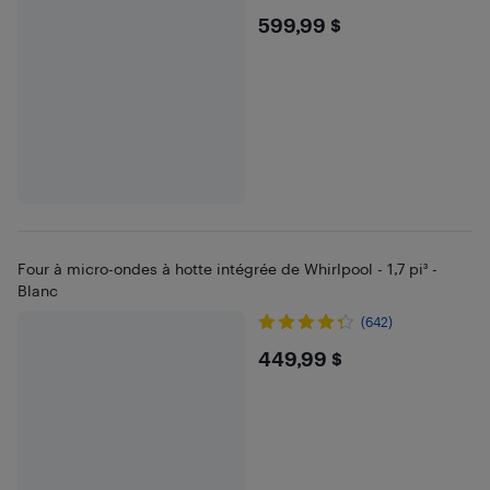
$599.99
599,99 $
Four à micro-ondes à hotte intégrée de Whirlpool - 1,7 pi³ -
Blanc
(642)
$449.99
449,99 $