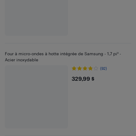
Four à micro-ondes à hotte intégrée de Samsung - 1,7 pi³ -
Acier inoxydable
(92)
$329.99
329,99 $