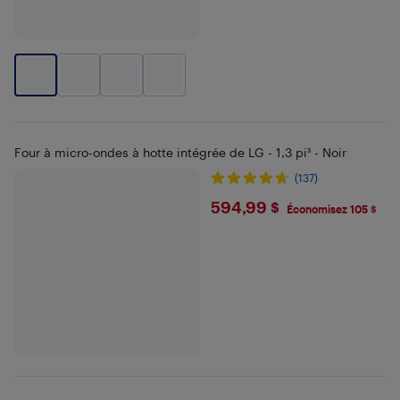
Four à micro-ondes à hotte intégrée de LG - 1,3 pi³ - Noir
(137)
$594.99
594,99 $
Économisez 105 $