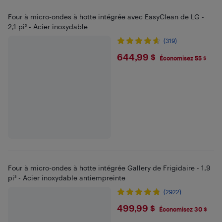
Four à micro-ondes à hotte intégrée avec EasyClean de LG -
2,1 pi³ - Acier inoxydable
(319)
$644.99
644,99 $
Économisez 55 $
Four à micro-ondes à hotte intégrée Gallery de Frigidaire - 1,9
pi³ - Acier inoxydable antiempreinte
(2922)
$499.99
499,99 $
Économisez 30 $