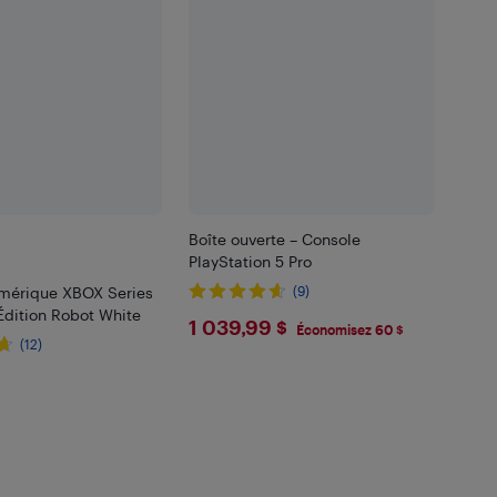
Boîte ouverte – Console
PlayStation 5 Pro
mérique XBOX Series
(9)
 Édition Robot White
$1039.99
1 039,99 $
Économisez 60 $
(12)
.99
$