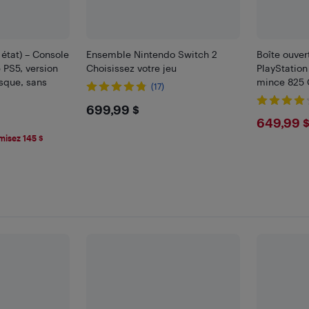
état) – Console
Ensemble Nintendo Switch 2
Boîte ouver
 PS5, version
Choisissez votre jeu
PlayStation
isque, sans
mince 825
(17)
$699.99
699,99 $
$649
649,99 
isez 145 $