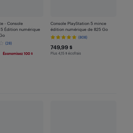
te - Console
Console PlayStation 5 mince
 5 Édition numérique
édition numérique de 825 Go
 Go
(808)
(28)
$749.99
749,99 $
.99
$
Plus 4,15 $ écofrais
Économisez 100 $
Plus 4.15 $ en écofrais