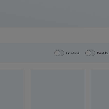
En stock
Best B