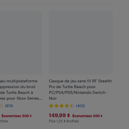
jeu multiplateforme
Casque de jeu sans fil RF Stealth
suppression du bruit
Pro de Turtle Beach pour
 de Turtle Beach à
PC/PS4/PS5/Nintendo Switch -
ies pour Xbox Series
Noir
(874)
(400)
4/PS5/Nintendo
.99
$149.99
149,99 $
ir
Économisez 300 $
Économisez 300 $
ofrais
Plus 1,25 $ écofrais
 en écofrais
Plus 1.25 $ en écofrais