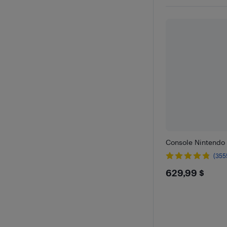
Console Nintendo
(355
$629.99
629,99 $