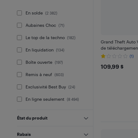
En solde
(
2 382
)
Aubaines Choc
(
71
)
Le top de la techno
(
182
)
Grand Theft Auto 
de téléchargement
En liquidation
(
134
)
(1)
Boîte ouverte
(
197
)
$109.99
109,99 $
Remis à neuf
(
603
)
Exclusivité Best Buy
(
24
)
En ligne seulement
(
8 494
)
État du produit
Rabais