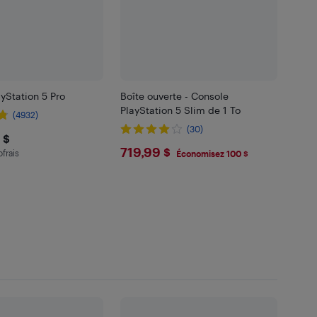
yStation 5 Pro
Boîte ouverte - Console
PlayStation 5 Slim de 1 To
(4932)
(30)
9.99
 $
$719.99
719,99 $
ofrais
 en écofrais
Économisez 100 $