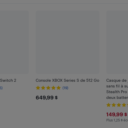
 Switch 2
Console XBOX Series S de 512 Go
Casque de 
sans fil à 
5)
(19)
Stealth Pro
$649.99
649,99 $
deux batter
X|S/Xbox
One/PC/PS
$149
149,99 $
Switch - No
Plus 1,25 $ éc
Plus 1.25 $