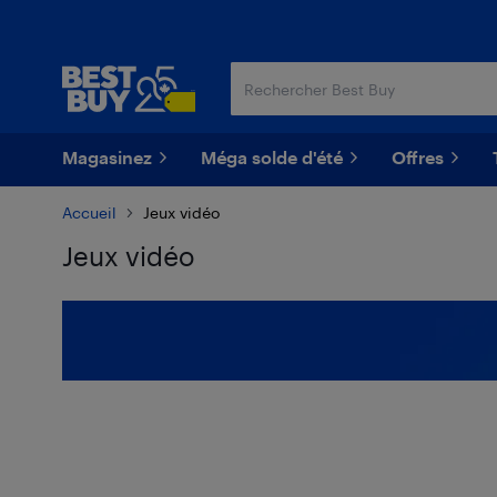
Passer
Passer
au
au
contenu
pied
principal
de
page
Magasinez
Méga solde d'été
Offres
Accueil
Jeux vidéo
Jeux vidéo
Passer aux résultats