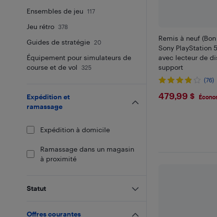
Ensembles de jeu
117
Jeu rétro
378
Remis à neuf (Bon 
Guides de stratégie
20
Sony PlayStation 5
Équipement pour simulateurs de
avec lecteur de d
course et de vol
support
325
(76)
$479.99
479,99 $
Expédition et
Économ
ramassage
Expédition à domicile
Ramassage dans un magasin
à proximité
Statut
Offres courantes