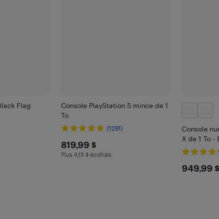
Black Flag
Console PlayStation 5 mince de 1
To
(1291)
Console nu
X de 1 To -
$819.99
819,99 $
Plus 4,15 $ écofrais
Plus 4.15 $ en écofrais
$949
949,99 