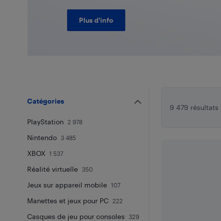
Plus d'info
Catégories
9 479 résultats
PlayStation
2 978
Nintendo
3 485
XBOX
1 537
Réalité virtuelle
350
Jeux sur appareil mobile
107
Manettes et jeux pour PC
222
Casques de jeu pour consoles
329