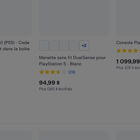
VI (PS5) - Code
Console Pla
+
2
 dans la boîte
Manette sans fil DualSense pour
$109
1 099,99
PlayStation 5 - Blanc
Plus 4,15 $ éc
Plus 4.15 $
(29)
$94.99
94,99 $
Plus 0,60 $ écofrais
Plus 0.6 $ en écofrais