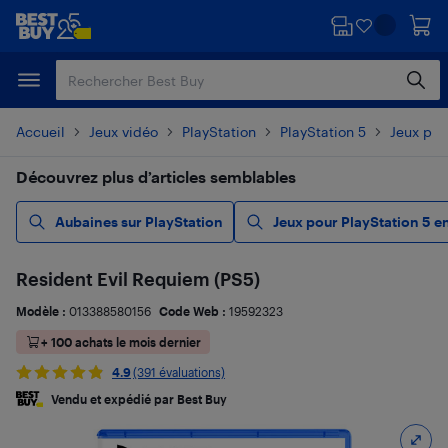
Passer
Passer
au
au
contenu
pied
principal
de
page
Accueil
Jeux vidéo
PlayStation
PlayStation 5
Jeux pou
Découvrez plus d’articles semblables
Aubaines sur PlayStation
Jeux pour PlayStation 5 e
Resident Evil Requiem (PS5)
Modèle :
013388580156
Code Web :
19592323
+ 100 achats le mois dernier
4.9
(391 évaluations)
Vendu et expédié par Best Buy