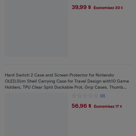
$39.99
39,99 $
Économisez 30 $
Hard Switch 2 Case and Screen Protector for Nintendo
OLED,Slim Shell Carrying Case for Travel Design with10 Game
Holders, TPU Clear Split Dockable Prot, Grip Cases, Thumb
Grip Caps
(0)
$56.96
56,96 $
Économisez 17 $