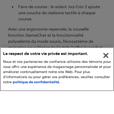
Fans de course : le volant Joy-Con 2 ajoute
une couche de réalisme tactile à chaque
course.
Avec une ergonomie repensée, la nouvelle
fonction GameChat et la fonctionnalité
polyvalente du mode souris, l'écosystème de
manettes pour Nintendo Switch 2 offre le confort
Le respect de votre vie privée est important.
et la connectivité sociale pour vous permettre de
jouer à votre façon.
Nous et nos partenaires de confiance utilisons des témoins pour
vous offrir une expérience de magasinage personnalisée et pour
améliorer continuellement notre site Web. Pour plus
d'informations ou pour gérer vos préférences, veuillez consulter
notre
politique de confidentialité.