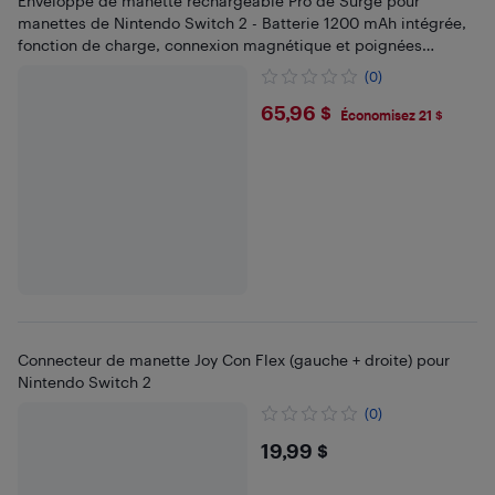
Enveloppe de manette rechargeable Pro de Surge pour
manettes de Nintendo Switch 2 - Batterie 1200 mAh intégrée,
fonction de charge, connexion magnétique et poignées
ergonomiques
(0)
$65.96
65,96 $
Économisez 21 $
Connecteur de manette Joy Con Flex (gauche + droite) pour
Nintendo Switch 2
(0)
$19.99
19,99 $