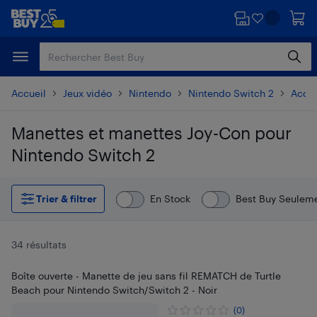
Passer
Passer
au
au
contenu
pied
principal
de
page
Accueil
Jeux vidéo
Nintendo
Nintendo Switch 2
Acces
Manettes et manettes Joy-Con pour
Nintendo Switch 2
Passer aux résultats
Trier & filtrer
En Stock
Best Buy Seulem
34 résultats
Boîte ouverte - Manette de jeu sans fil REMATCH de Turtle
Beach pour Nintendo Switch/Switch 2 - Noir
(0)