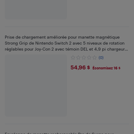
Prise de chargement améliorée pour manette magnétique
Strong Grip de Nintendo Switch 2 avec 5 niveaux de rotation
réglables pour Joy-Con 2 avec témoin DEL et 4,9 pi chargeur
USB de 1,5 m/1,5 m.
(0)
$54.96
54,96 $
Économisez 16 $