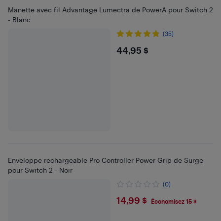
Manette avec fil Advantage Lumectra de PowerA pour Switch 2
- Blanc
(35)
$44.95
44,95 $
Enveloppe rechargeable Pro Controller Power Grip de Surge
pour Switch 2 - Noir
(0)
$14.99
14,99 $
Économisez 15 $