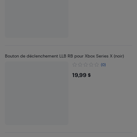
Bouton de déclenchement LLB RB pour Xbox Series X (noir)
(0)
$19.99
19,99 $