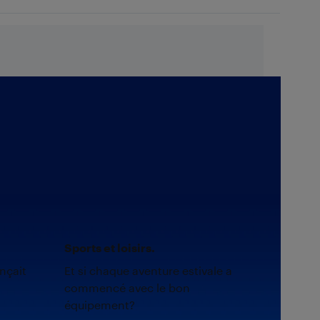
Sports et loisirs.
nçait
Et si chaque aventure estivale a
commencé avec le bon
équipement?