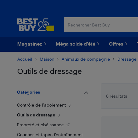
Passer
Passer
au
au
contenu
pied
principal
de
page
Magasinez
Méga solde d'été
Offres
Accueil
Maison
Animaux de compagnie
Dressage
Outils de dressage
Passer aux résultats
Catégories
8 résultats
Contrôle de l'aboiement
8
Outils de dressage
8
Propreté et obéissance
17
Couches et tapis d'entraînement