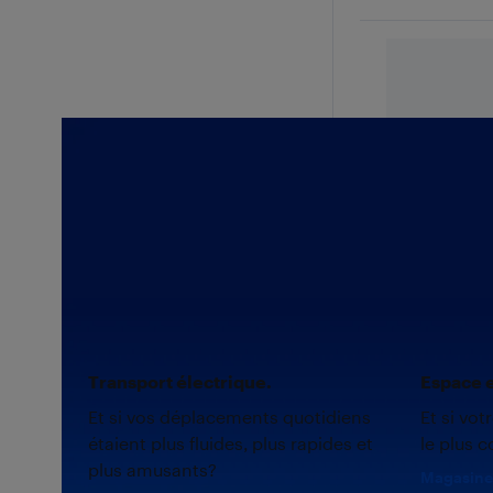
Transport électrique.
Espace e
Et si vos déplacements quotidiens
Et si vot
étaient plus fluides, plus rapides et
le plus c
plus amusants?
Magasine