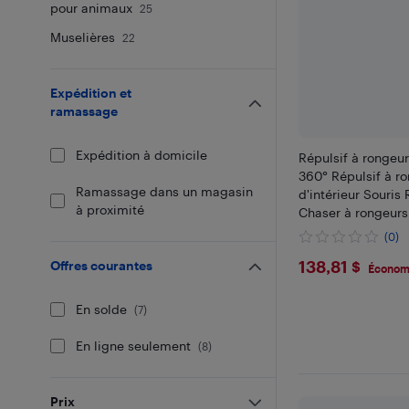
pour animaux
25
Muselières
22
Expédition et
ramassage
Expédition à domicile
Répulsif à rongeur
360° Répulsif à r
Ramassage dans un magasin
d'intérieur Souris 
à proximité
Chaser à rongeur
9 Éclairages stro
(0)
pour la cuisine Sa
$138.81
138,81 $
Offres courantes
Attic Basem
Économi
En solde
(
7
)
En ligne seulement
(
8
)
Prix