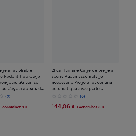
ge à rat pliable
2Pcs Humane Cage de piège à
e Rodent Trap Cage
souris Aucun assemblage
 rongeurs Galvanisé
nécessaire Piège à rat continu
Mice Cage à appâts de
automatique avec porte
ec tige en L amovible
unidirectionnelle réutilisable et
(0)
(0)
din de cuisine 2
dégagement Piège à cage pour
.51
$144.06
144,06 $
rongeurs
Économisez 9 $
Économisez 8 $