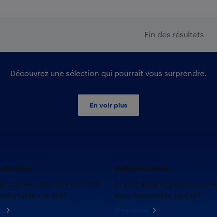
Fin des résultats
Découvrez une sélection qui pourrait vous surprendre.
En voir plus
xtérieur.
Valises et sacs.
re cour est devenue l'endroit
Et si chaque voyage comme
onfortable cet été?
avec l'ensemble parfait?
z
Magasinez