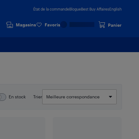
État de la commande
Blogue
Best Buy Affaires
English
Magasins
Favoris
Panier
En stock
Trier