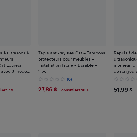
s à ultrasons à
Tapis anti-rayures Cat – Tampons
Répulsif de
ongeurs
protecteurs pour meubles –
ultrasoniqu
Rat Écureuil
Installation facile – Durable –
intérieur, d
s avec 3 modes
1 po
de rongeurs
boscopiques
l'écureuil p
(0)
lle de séjour
garage de 
$27.86
$51.
27,86 $
51,99 $
sez 7 $
Économisez 28 $