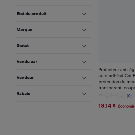
État du produit
Marque
Statut
Vendu par
Protecteur anti-ég
auto-adhésif Cat 
Vendeur
protection du meu
transparent, coupa
Rabais
(0)
$18.14
18,14 $
Économise