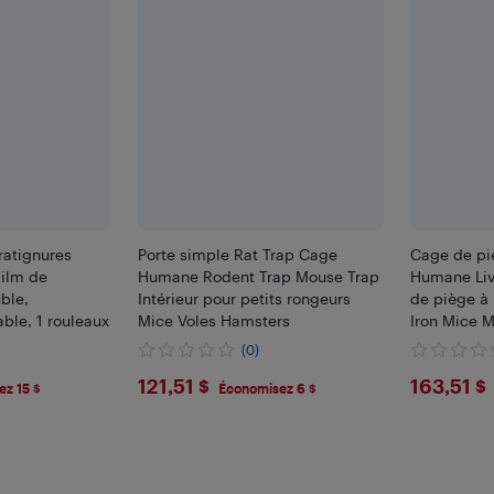
ratignures
Porte simple Rat Trap Cage
Cage de piè
Film de
Humane Rodent Trap Mouse Trap
Humane Liv
ble,
Intérieur pour petits rongeurs
de piège à
ble, 1 rouleaux
Mice Voles Hamsters
Iron Mice 
contrôle av
(0)
pour le jar
$121.51
$163
121,51 $
163,51 $
z 15 $
Économisez 6 $