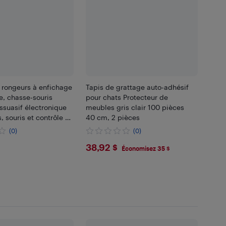
 rongeurs à enfichage
Tapis de grattage auto-adhésif
e, chasse-souris
pour chats Protecteur de
issuasif électronique
meubles gris clair 100 pièces
, souris et contrôle de
40 cm, 2 pièces
our la cuisine de
(0)
(0)
grenier
99
$38.92
38,92 $
Économisez 35 $