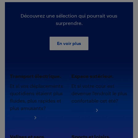
Découvrez une sélection qui pourrait vous
surprendre.
En voir plus
Transport électrique.
Espace extérieur.
Et si vos déplacements
Et si votre cour est
quotidiens étaient plus
devenue l'endroit le plus
fluides, plus rapides et
confortable cet été?
plus amusants?
Magasinez
Magasinez
Valises et sacs.
Sports et loisirs.