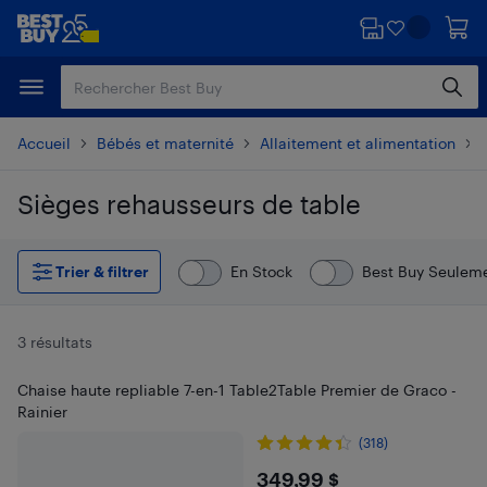
Passer
Passer
au
au
contenu
pied
principal
de
page
Accueil
Bébés et maternité
Allaitement et alimentation
Sièges rehausseurs de table
Passer aux résultats
Trier & filtrer
En Stock
Best Buy Seulem
3 résultats
Chaise haute repliable 7-en-1 Table2Table Premier de Graco -
Rainier
(318)
$349.99
349,99 $