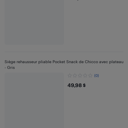
Siège rehausseur pliable Pocket Snack de Chicco avec plateau
- Gris
(0)
$49.98
49,98 $