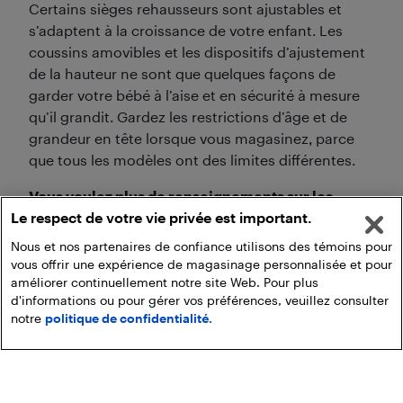
Certains sièges rehausseurs sont ajustables et
s’adaptent à la croissance de votre enfant. Les
coussins amovibles et les dispositifs d’ajustement
de la hauteur ne sont que quelques façons de
garder votre bébé à l’aise et en sécurité à mesure
qu’il grandit. Gardez les restrictions d’âge et de
grandeur en tête lorsque vous magasinez, parce
que tous les modèles ont des limites différentes.
Vous voulez plus de renseignements sur les
Le respect de votre vie privée est important.
sièges rehausseurs? Consultez la ressource
suivante (en anglais) :
Nous et nos partenaires de confiance utilisons des témoins pour
vous offrir une expérience de magasinage personnalisée et pour
améliorer continuellement notre site Web. Pour plus
d'informations ou pour gérer vos préférences, veuillez consulter
notre
politique de confidentialité.