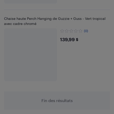
Chaise haute Perch Hanging de Guzzie + Guss - Vert tropical
avec cadre chromé
(0)
$139.99
139,99 $
Fin des résultats