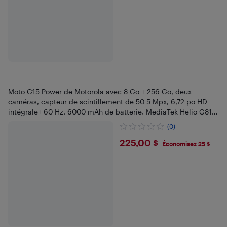
Moto G15 Power de Motorola avec 8 Go + 256 Go, deux
caméras, capteur de scintillement de 50 5 Mpx, 6,72 po HD
intégrale+ 60 Hz, 6000 mAh de batterie, MediaTek Helio G81,
Android 15, vert lguana
(0)
$225
225,00 $
Économisez 25 $