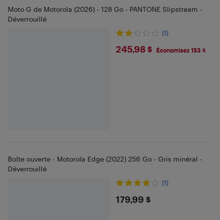
Moto G de Motorola (2026) - 128 Go - PANTONE Slipstream -
Déverrouillé
(1)
$245.98
245,98 $
Économisez 153 $
Boîte ouverte - Motorola Edge (2022) 256 Go - Gris minéral -
Déverrouillé
(1)
$179.99
179,99 $