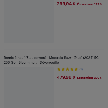
$299.94
299,94 $
Économisez 199 $
Remis à neuf (État correct) - Motorola Razr+ (Plus) (2024) 5G
256 Go - Bleu minuit - Déverrouillé
(1)
$479.99
479,99 $
Économisez 220 $