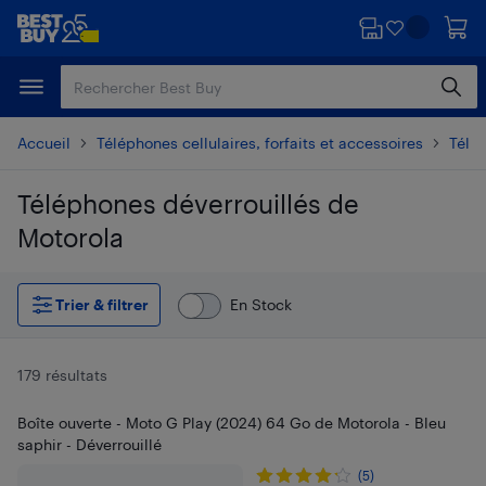
Passer
Passer
au
au
contenu
pied
principal
de
page
Accueil
Téléphones cellulaires, forfaits et accessoires
Télé
Téléphones déverrouillés de
Motorola
Passer aux résultats
Trier & filtrer
En Stock
179 résultats
Boîte ouverte - Moto G Play (2024) 64 Go de Motorola - Bleu
saphir - Déverrouillé
(5)