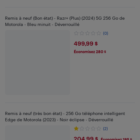
Remis à neuf (Bon état) - Razr+ (Plus) (2024) 5G 256 Go de
Motorola - Bleu minuit - Déverrouillé
(0)
$499.99
499,99 $
Économisez 280 $
Remis à neuf (très bon état) - 256 Go téléphone intelligent
Edge de Motorola (2023) - Noir éclipse - Déverrouillé
(2)
$204.99
204,99 $
Économisez 195 $