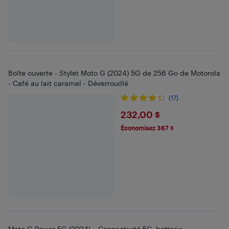
Boîte ouverte - Stylet Moto G (2024) 5G de 256 Go de Motorola
- Café au lait caramel - Déverrouillé
(17)
$232
232,00 $
Économisez 367 $
Moto G Power 5G (2024) – Connectivité 5G, batterie