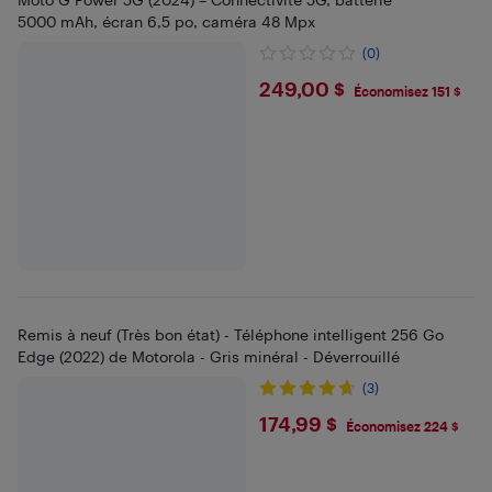
5000 mAh, écran 6,5 po, caméra 48 Mpx
(0)
$249
249,00 $
Économisez 151 $
Remis à neuf (Très bon état) - Téléphone intelligent 256 Go
Edge (2022) de Motorola - Gris minéral - Déverrouillé
(3)
$174.99
174,99 $
Économisez 224 $