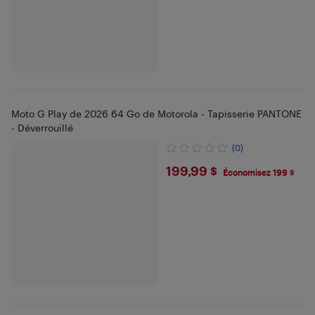
Moto G Play de 2026 64 Go de Motorola - Tapisserie PANTONE
- Déverrouillé
(0)
$199.99
199,99 $
Économisez 199 $