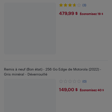
(3)
$479.99
479,99 $
Économisez 19 $
Remis à neuf (Bon état) - 256 Go Edge de Motorola (2022) -
Gris minéral - Déverrouillé
(0)
$149
149,00 $
Économisez 40 $