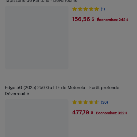
Tapisserie de Pantone - Déverrouillé
(1)
$156.56
156,56 $
Économisez 242 $
Edge 5G (2025) 256 Go LTE de Motorola - Forêt profonde -
Déverrouillé
(30)
$477.79
477,79 $
Économisez 322 $