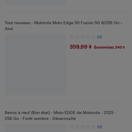
Tout nouveau - Motorola Moto Edge 50 Fusion 5G 8/256 Go –
Azul
(0)
$359.99
359,99 $
Économisez 340 $
Remis à neuf (Bon état) - Moto EDGE de Motorola - 2025 -
256 Go - Forêt sombre - Déverrouillé
(0)