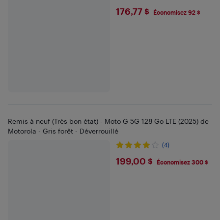
$176.77
176,77 $
Économisez 92 $
Remis à neuf (Très bon état) - Moto G 5G 128 Go LTE (2025) de
Motorola - Gris forêt - Déverrouillé
(4)
$199
199,00 $
Économisez 300 $