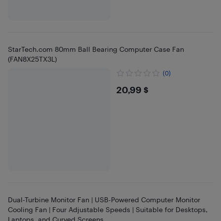
StarTech.com 80mm Ball Bearing Computer Case Fan
(FAN8X25TX3L)
(0)
$20.99
20,99 $
Dual-Turbine Monitor Fan | USB-Powered Computer Monitor
Cooling Fan | Four Adjustable Speeds | Suitable for Desktops,
Laptops, and Curved Screens