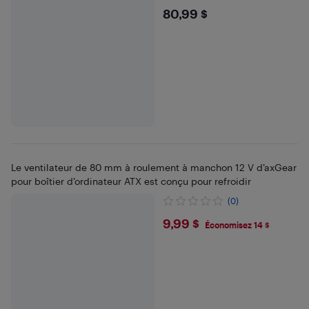
$80.99
80,99 $
Le ventilateur de 80 mm à roulement à manchon 12 V d’axGear
pour boîtier d’ordinateur ATX est conçu pour refroidir
(0)
$9.99
9,99 $
Économisez 14 $