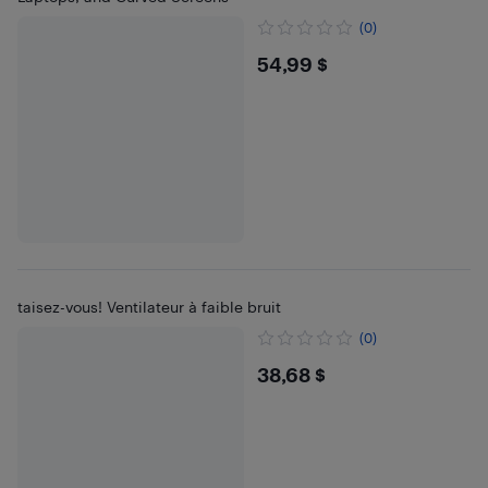
(0)
$54.99
54,99 $
taisez-vous! Ventilateur à faible bruit
(0)
$38.68
38,68 $