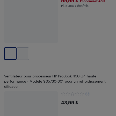
$99.99
99,99 $
Économisez 40 $
Plus 0,60 $ écofrais
Plus 0.6 $ en écofrais
Ventilateur pour processeur HP ProBook 430 G4 haute
performance - Modèle 905730-001 pour un refroidissement
efficace
(0)
$43.99
43,99 $