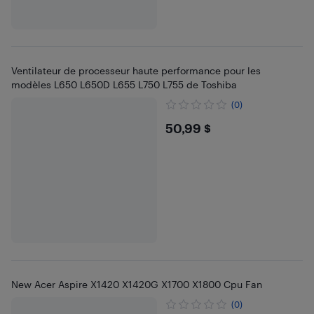
Ventilateur de processeur haute performance pour les
modèles L650 L650D L655 L750 L755 de Toshiba
(0)
$50.99
50,99 $
New Acer Aspire X1420 X1420G X1700 X1800 Cpu Fan
(0)