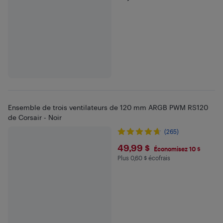
Ensemble de trois ventilateurs de 120 mm ARGB PWM RS120
de Corsair - Noir
(265)
$49.99
49,99 $
Économisez 10 $
Plus 0,60 $ écofrais
Plus 0.6 $ en écofrais