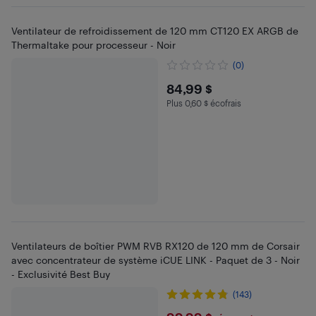
Ventilateur de refroidissement de 120 mm CT120 EX ARGB de
Thermaltake pour processeur - Noir
(0)
$84.99
84,99 $
Plus 0,60 $ écofrais
Plus 0.6 $ en écofrais
Ventilateurs de boîtier PWM RVB RX120 de 120 mm de Corsair
avec concentrateur de système iCUE LINK - Paquet de 3 - Noir
- Exclusivité Best Buy
(143)