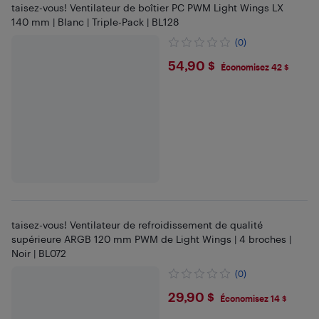
taisez-vous! Ventilateur de boîtier PC PWM Light Wings LX
140 mm | Blanc | Triple-Pack | BL128
(0)
$54.9
54,90 $
Économisez 42 $
taisez-vous! Ventilateur de refroidissement de qualité
supérieure ARGB 120 mm PWM de Light Wings | 4 broches |
Noir | BL072
(0)
$29.9
29,90 $
Économisez 14 $