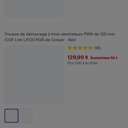
Trousse de démarrage à trois ventilateurs PWN de 120 mm
iCUE Link LX120 RGB de Corsair - Noir
(99)
$129.99
129,99 $
Économisez 50 $
Plus 0,60 $ écofrais
Plus 0.6 $ en écofrais