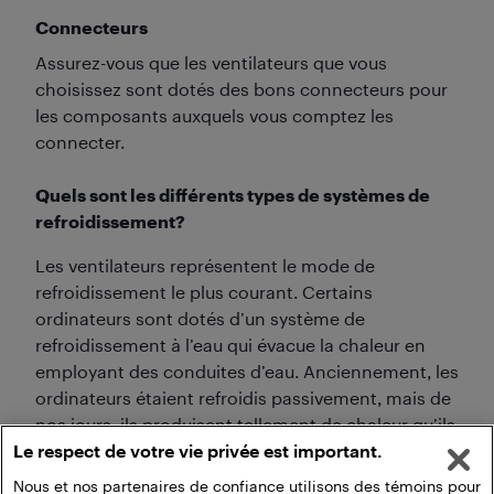
Connecteurs
Assurez-vous que les ventilateurs que vous
choisissez sont dotés des bons connecteurs pour
les composants auxquels vous comptez les
connecter.
Quels sont les différents types de systèmes de
refroidissement?
Les ventilateurs représentent le mode de
refroidissement le plus courant. Certains
ordinateurs sont dotés d’un système de
refroidissement à l’eau qui évacue la chaleur en
employant des conduites d’eau. Anciennement, les
ordinateurs étaient refroidis passivement, mais de
nos jours, ils produisent tellement de chaleur qu’ils
Le respect de votre vie privée est important.
doivent être munis d’un système de
refroidissement actif (à air ou à eau).
Nous et nos partenaires de confiance utilisons des témoins pour