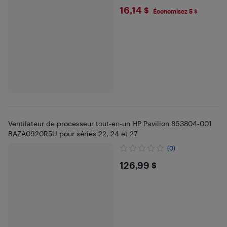
$16.14
16,14 $
Économisez 5 $
Ventilateur de processeur tout-en-un HP Pavilion 863804-001
BAZA0920R5U pour séries 22, 24 et 27
(0)
$126.99
126,99 $