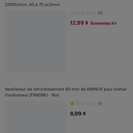
2200tr/min, 40 à 75 pi3/min
(0)
$12.99
12,99 $
Économisez 5 $
Ventilateur de refroidissement 90 mm de MMNOX pour boîtier
d'ordinateur (FN90BK) - Noir
(1)
$8.99
8,99 $