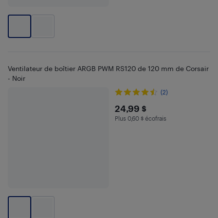
Ventilateur de boîtier ARGB PWM RS120 de 120 mm de Corsair
- Noir
(2)
$24.99
24,99 $
Plus 0,60 $ écofrais
Plus 0.6 $ en écofrais