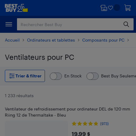
Passer
Passer
au
au
contenu
pied
principal
de
page
Accueil
Ordinateurs et tablettes
Composants pour PC
Ve
Ventilateurs pour PC
Passer aux résultats
Trier & filtrer
En Stock
Best Buy Seulem
1 233 résultats
Ventilateur de refroidissement pour ordinateur DEL de 120 mm
Riing 12 de Thermaltake - Bleu
(973)
$19.99
19,99 $