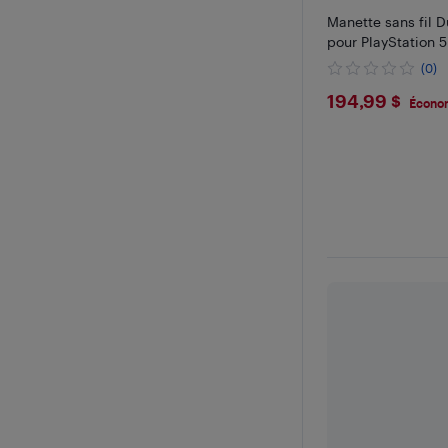
Manette sans fil 
pour PlayStation 5
(0)
$194.99
194,99 $
Économ