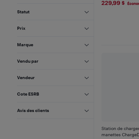
$229.99
229,99 $
Écono
Statut
Prix
Marque
Vendu par
Vendeur
Cote ESRB
Avis des clients
Station de charg
manettes ChargeD