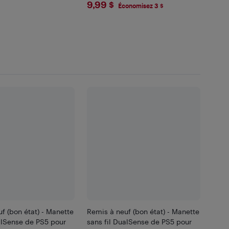
$9.99
9,99 $
Économisez 3 $
f (bon état) - Manette
Remis à neuf (bon état) - Manette
alSense de PS5 pour
sans fil DualSense de PS5 pour