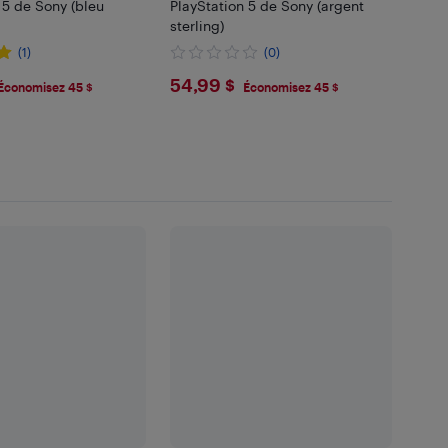
 5 de Sony (bleu
PlayStation 5 de Sony (argent
sterling)
(1)
(0)
99
$54.99
54,99 $
Économisez 45 $
Économisez 45 $