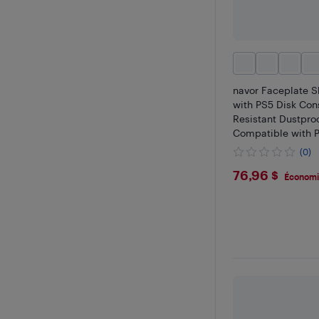
navor Faceplate S
with PS5 Disk Con
Resistant Dustpro
Compatible with P
Hard ABS Shockpr
(0)
Replacement Prote
$76.96
76,96 $
Économi