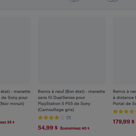
état) - manette
Remis à neuf (Bon état) - manette
Remis à neu
e de Sony pour
sans fil DualSense pour
à distance 
(Noir minuit)
PlayStation 5 PS5 de Sony
Portal de S
(Camouflage gris)
(7)
$179
179,99 $
sez 35 $
$54.99
54,99 $
Économisez 40 $