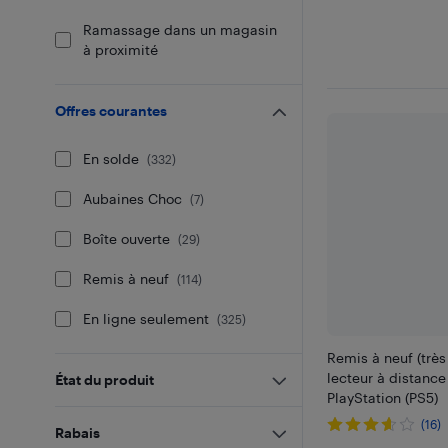
Ramassage dans un magasin
à proximité
Offres courantes
En solde
(
332
)
Aubaines Choc
(
7
)
Boîte ouverte
(
29
)
Remis à neuf
(
114
)
En ligne seulement
(
325
)
Remis à neuf (très
lecteur à distance
État du produit
PlayStation (PS5)
(16)
Rabais