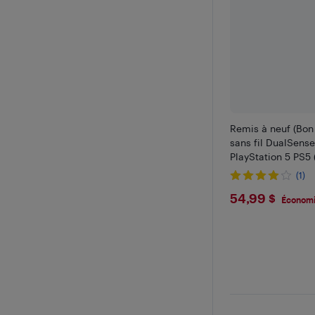
Remis à neuf (Bon 
sans fil DualSens
PlayStation 5 PS5 (
(1)
$54.99
54,99 $
Économi