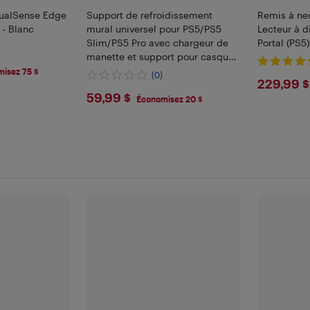
DualSense Edge
Support de refroidissement
Remis à neuf
 - Blanc
mural universel pour PS5/PS5
Lecteur à d
Slim/PS5 Pro avec chargeur de
Portal (PS5)
manette et support pour casque
d'écoute
isez 75 $
(0)
$229
229,99 $
$59.99
59,99 $
Économisez 20 $