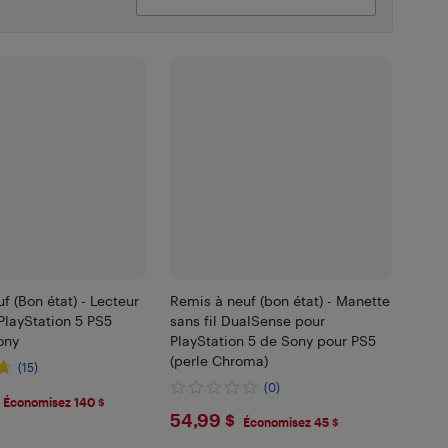
f (Bon état) - Lecteur
Remis à neuf (bon état) - Manette
PlayStation 5 PS5
sans fil DualSense pour
ony
PlayStation 5 de Sony pour PS5
(perle Chroma)
(15)
(0)
.99
Économisez 140 $
$54.99
54,99 $
Économisez 45 $