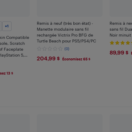
Remis à neuf (très bon état) -
Remis à neu
+
1
Manette modulaire sans fil
sans fil Du
rechargée Victrix Pro BFG de
Noir minuit
kin Compatible
Turtle Beach pour PS5/PS4/PC
sole, Scratch
of Faceplate
(0)
$89.
89,99 $
layStation 5,
$204.99
204,99 $
Économisez 65 $
oof Cover
ctive Shell
sez 13 $