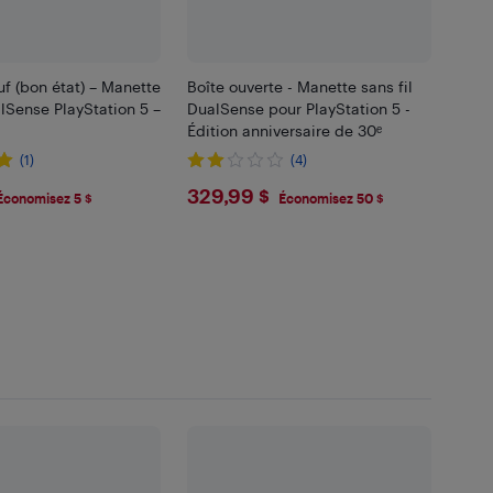
f (bon état) – Manette
Boîte ouverte - Manette sans fil
alSense PlayStation 5 –
DualSense pour PlayStation 5 -
Édition anniversaire de 30ᵉ
(1)
(4)
99
$329.99
329,99 $
Économisez 5 $
Économisez 50 $