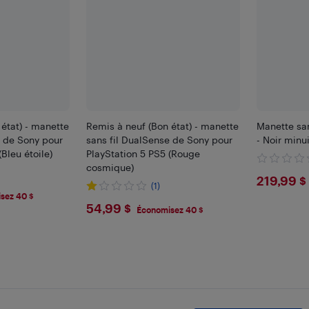
état) - manette
Remis à neuf (Bon état) - manette
Manette sa
e de Sony pour
sans fil DualSense de Sony pour
- Noir minui
Bleu étoile)
PlayStation 5 PS5 (Rouge
cosmique)
$219
219,99 $
(1)
sez 40 $
$54.99
54,99 $
Économisez 40 $