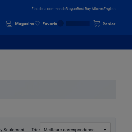
État de la commande
Blogue
Best Buy Affaires
English
Magasins
Favoris
Panier
uy Seulement
Trier