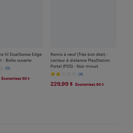
ns fil DualSense Edge
Remis à neuf (Très bon état) -
t - Boîte ouverte
Lecteur à distance PlayStation
Portal (PS5) - Noir minuit
(0)
(4)
.99
Économisez 50 $
$229.99
229,99 $
Économisez 90 $