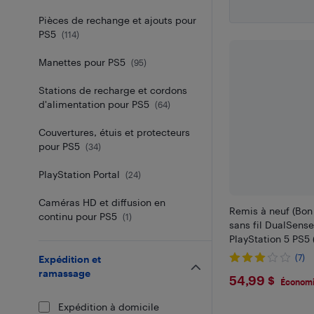
Pièces de rechange et ajouts pour
PS5
(
114
)
Manettes pour PS5
(
95
)
Stations de recharge et cordons
d'alimentation pour PS5
(
64
)
Couvertures, étuis et protecteurs
pour PS5
(
34
)
PlayStation Portal
(
24
)
Caméras HD et diffusion en
Remis à neuf (Bon 
continu pour PS5
(
1
)
sans fil DualSens
PlayStation 5 PS5 
(7)
Expédition et
ramassage
$54.99
54,99 $
Économi
Expédition à domicile