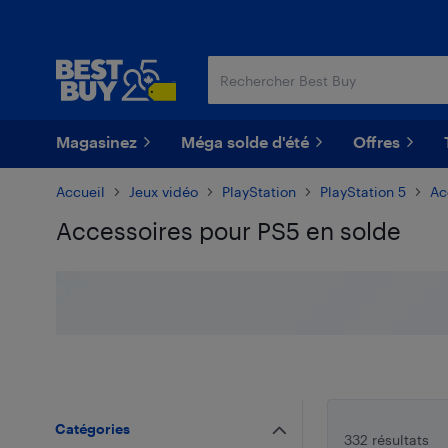
Passer
Passer
au
au
contenu
pied
principal
de
page
Magasinez
Méga solde d'été
Offres
Accueil
Jeux vidéo
PlayStation
PlayStation 5
Ac
Accessoires pour PS5 en solde
Passer aux résultats
Catégories
332 résultats