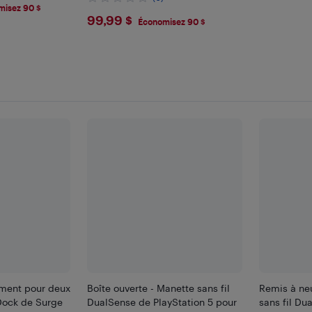
misez 90 $
$99.99
99,99 $
Économisez 90 $
ement pour deux
Boîte ouverte - Manette sans fil
Remis à neu
ock de Surge
DualSense de PlayStation 5 pour
sans fil Du