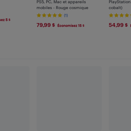
PS5, PC, Mac et appareils
PlayStation
mobiles - Rouge cosmique
cobalt)
(1)
ez 5 $
$79.99
$54.
79,99 $
54,99 $
Économisez 15 $