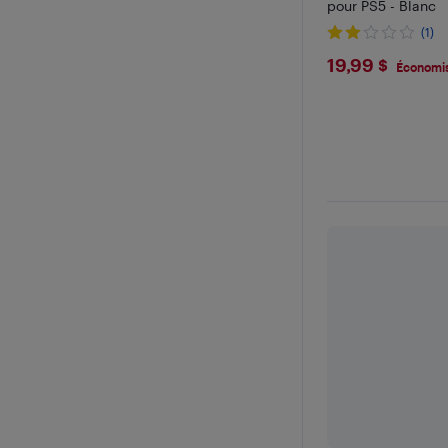
pour PS5 - Blanc
(1)
$19.99
19,99 $
Économis