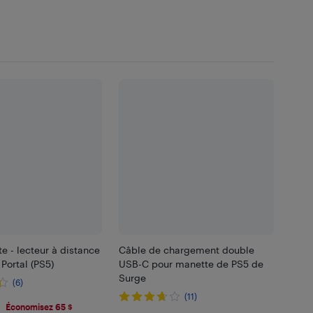
te - lecteur à distance
Câble de chargement double
 Portal (PS5)
USB-C pour manette de PS5 de
Surge
(6)
(11)
.99
Économisez 65 $