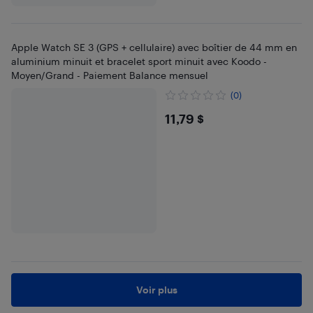
Apple Watch SE 3 (GPS + cellulaire) avec boîtier de 44 mm en
aluminium minuit et bracelet sport minuit avec Koodo -
Moyen/Grand - Paiement Balance mensuel
(0)
$11.79
11,79 $
Voir plus