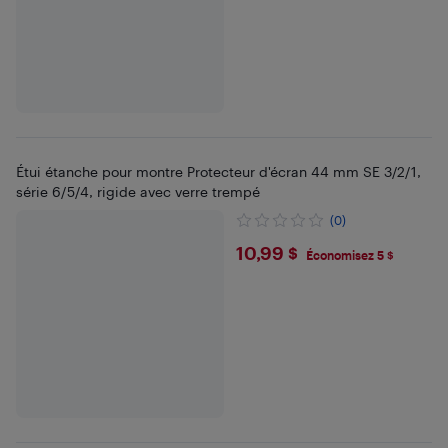
Étui étanche pour montre Protecteur d'écran 44 mm SE 3/2/1,
série 6/5/4, rigide avec verre trempé
(0)
$10.99
10,99 $
Économisez 5 $