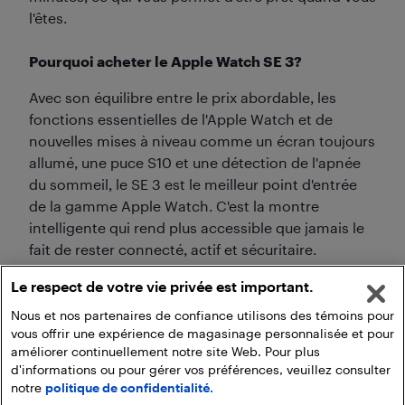
l'êtes.
Pourquoi acheter le Apple Watch SE 3?
Avec son équilibre entre le prix abordable, les
fonctions essentielles de l'Apple Watch et de
nouvelles mises à niveau comme un écran toujours
allumé, une puce S10 et une détection de l'apnée
du sommeil, le SE 3 est le meilleur point d'entrée
de la gamme Apple Watch. C'est la montre
intelligente qui rend plus accessible que jamais le
fait de rester connecté, actif et sécuritaire.
Le respect de votre vie privée est important.
Nous et nos partenaires de confiance utilisons des témoins pour
vous offrir une expérience de magasinage personnalisée et pour
améliorer continuellement notre site Web. Pour plus
d'informations ou pour gérer vos préférences, veuillez consulter
notre
politique de confidentialité.