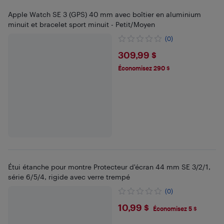
Apple Watch SE 3 (GPS) 40 mm avec boîtier en aluminium
minuit et bracelet sport minuit - Petit/Moyen
(0)
$309.99
309,99 $
Économisez 290 $
Étui étanche pour montre Protecteur d'écran 44 mm SE 3/2/1,
série 6/5/4, rigide avec verre trempé
(0)
$10.99
10,99 $
Économisez 5 $