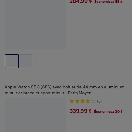
$284.99
284,99 $
Économisez 55 $
Apple Watch SE 3 (GPS) avec boîtier de 44 mm en aluminium
minuit et bracelet sport minuit - Petit/Moyen
(6)
$339.99
339,99 $
Économisez 30 $