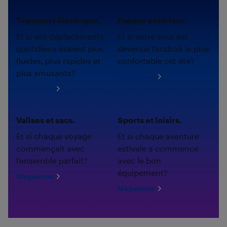
Transport électrique.
Espace extérieur.
Et si vos déplacements
Et si votre cour est
quotidiens étaient plus
devenue l'endroit le plus
fluides, plus rapides et
confortable cet été?
plus amusants?
Magasinez
Magasinez
Valises et sacs.
Sports et loisirs.
Et si chaque voyage
Et si chaque aventure
commençait avec
estivale a commencé
l'ensemble parfait?
avec le bon
équipement?
Magasinez
Magasinez