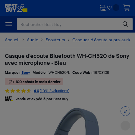
Passer
Passer
au
au
contenu
pied
principal
de
page
Accueil
Audio
Écouteurs
Casques d'écoute supra-auricul
Casque d'écoute Bluetooth WH-CH520 de Sony
avec microphone - Bleu
Marque :
Sony
Modèle :
WHCH520/L
Code Web :
16703139
+ 100 achats le mois dernier
4.6
(1091 évaluations)
Vendu et expédié par Best Buy